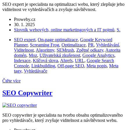
SEO expert je specialista na optimalizaci webu, který zlepšuje jeho
viditelnost ve vyhledávačích a zvyšuje návštěvnost.
Proweby.cz
30. 1. 2025
Slovník webových, online marketingových a IT pojmů
,
S.
SEO expert
,
On-page optimalizace
,
Google Keyword
Planner
,
Screaming Frog
,
Optimalizace
,
PR
,
Vyhledávání
,
Viditelnost
,
Algoritmy
,
SEMrush
,
Zpětné odkazy
,
Autorita
domén
,
Moz
,
Uživatelská zkušenost
,
Google Analytics
,
Indexace
,
Klíčová slova
,
Ahrefs
,
URL
,
Google Search
Console
,
Linkbuilding
,
Off-page SEO
,
Meta popis
,
Meta
tagy
,
Vyhledávače
Čtěte více
SEO Copywriter
SEO copywriter je specialista na tvorbu obsahu optimalizovaného
pro vyhledávače, který zvyšuje viditelnost a návštěvnost webu.