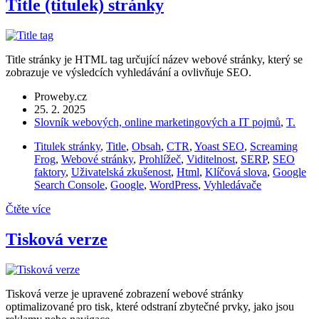
Title (titulek) stránky
Title stránky je HTML tag určující název webové stránky, který se
zobrazuje ve výsledcích vyhledávání a ovlivňuje SEO.
Proweby.cz
25. 2. 2025
Slovník webových, online marketingových a IT pojmů
,
T.
Titulek stránky
,
Title
,
Obsah
,
CTR
,
Yoast SEO
,
Screaming
Frog
,
Webové stránky
,
Prohlížeč
,
Viditelnost
,
SERP
,
SEO
faktory
,
Uživatelská zkušenost
,
Html
,
Klíčová slova
,
Google
Search Console
,
Google
,
WordPress
,
Vyhledávače
Čtěte více
Tisková verze
Tisková verze je upravené zobrazení webové stránky
optimalizované pro tisk, které odstraní zbytečné prvky, jako jsou