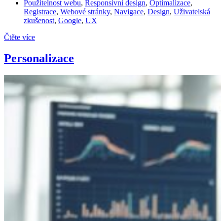
Použitelnost webu
,
Responsivní design
,
Optimalizace
,
Registrace
,
Webové stránky
,
Navigace
,
Design
,
Uživatelská
zkušenost
,
Google
,
UX
Čtěte více
Personalizace