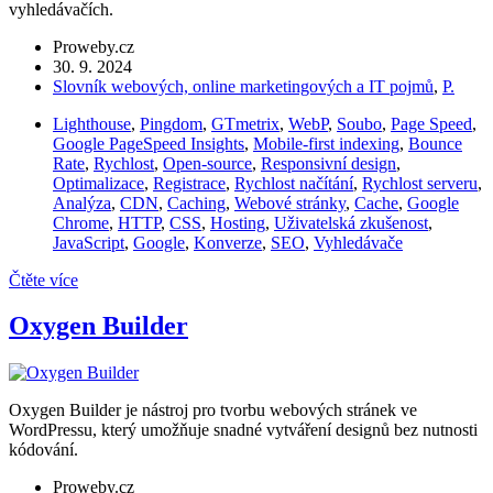
vyhledávačích.
Proweby.cz
30. 9. 2024
Slovník webových, online marketingových a IT pojmů
,
P.
Lighthouse
,
Pingdom
,
GTmetrix
,
WebP
,
Soubo
,
Page Speed
,
Google PageSpeed Insights
,
Mobile-first indexing
,
Bounce
Rate
,
Rychlost
,
Open-source
,
Responsivní design
,
Optimalizace
,
Registrace
,
Rychlost načítání
,
Rychlost serveru
,
Analýza
,
CDN
,
Caching
,
Webové stránky
,
Cache
,
Google
Chrome
,
HTTP
,
CSS
,
Hosting
,
Uživatelská zkušenost
,
JavaScript
,
Google
,
Konverze
,
SEO
,
Vyhledávače
Čtěte více
Oxygen Builder
Oxygen Builder je nástroj pro tvorbu webových stránek ve
WordPressu, který umožňuje snadné vytváření designů bez nutnosti
kódování.
Proweby.cz