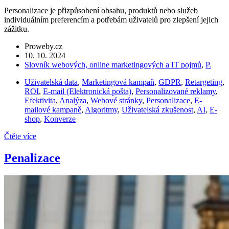
Personalizace je přizpůsobení obsahu, produktů nebo služeb
individuálním preferencím a potřebám uživatelů pro zlepšení jejich
zážitku.
Proweby.cz
10. 10. 2024
Slovník webových, online marketingových a IT pojmů
,
P.
Uživatelská data
,
Marketingová kampaň
,
GDPR
,
Retargeting
,
ROI
,
E-mail (Elektronická pošta)
,
Personalizované reklamy
,
Efektivita
,
Analýza
,
Webové stránky
,
Personalizace
,
E-
mailové kampaně
,
Algoritmy
,
Uživatelská zkušenost
,
AI
,
E-
shop
,
Konverze
Čtěte více
Penalizace