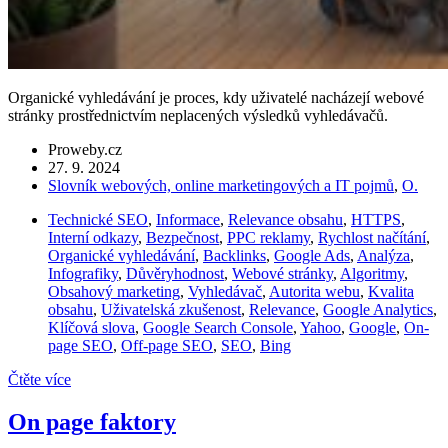
Organické vyhledávání je proces, kdy uživatelé nacházejí webové
stránky prostřednictvím neplacených výsledků vyhledávačů.
Proweby.cz
27. 9. 2024
Slovník webových, online marketingových a IT pojmů
,
O.
Technické SEO
,
Informace
,
Relevance obsahu
,
HTTPS
,
Interní odkazy
,
Bezpečnost
,
PPC reklamy
,
Rychlost načítání
,
Organické vyhledávání
,
Backlinks
,
Google Ads
,
Analýza
,
Infografiky
,
Důvěryhodnost
,
Webové stránky
,
Algoritmy
,
Obsahový marketing
,
Vyhledávač
,
Autorita webu
,
Kvalita
obsahu
,
Uživatelská zkušenost
,
Relevance
,
Google Analytics
,
Klíčová slova
,
Google Search Console
,
Yahoo
,
Google
,
On-
page SEO
,
Off-page SEO
,
SEO
,
Bing
Čtěte více
On page faktory