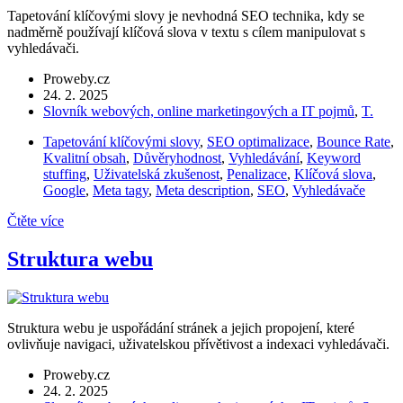
Tapetování klíčovými slovy je nevhodná SEO technika, kdy se
nadměrně používají klíčová slova v textu s cílem manipulovat s
vyhledávači.
Proweby.cz
24. 2. 2025
Slovník webových, online marketingových a IT pojmů
,
T.
Tapetování klíčovými slovy
,
SEO optimalizace
,
Bounce Rate
,
Kvalitní obsah
,
Důvěryhodnost
,
Vyhledávání
,
Keyword
stuffing
,
Uživatelská zkušenost
,
Penalizace
,
Klíčová slova
,
Google
,
Meta tagy
,
Meta description
,
SEO
,
Vyhledávače
Čtěte více
Struktura webu
Struktura webu je uspořádání stránek a jejich propojení, které
ovlivňuje navigaci, uživatelskou přívětivost a indexaci vyhledávači.
Proweby.cz
24. 2. 2025