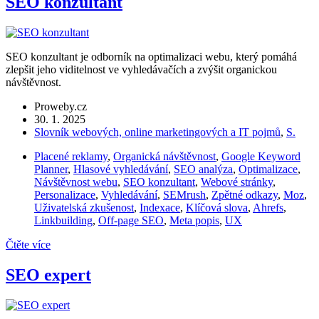
SEO konzultant
SEO konzultant je odborník na optimalizaci webu, který pomáhá
zlepšit jeho viditelnost ve vyhledávačích a zvýšit organickou
návštěvnost.
Proweby.cz
30. 1. 2025
Slovník webových, online marketingových a IT pojmů
,
S.
Placené reklamy
,
Organická návštěvnost
,
Google Keyword
Planner
,
Hlasové vyhledávání
,
SEO analýza
,
Optimalizace
,
Návštěvnost webu
,
SEO konzultant
,
Webové stránky
,
Personalizace
,
Vyhledávání
,
SEMrush
,
Zpětné odkazy
,
Moz
,
Uživatelská zkušenost
,
Indexace
,
Klíčová slova
,
Ahrefs
,
Linkbuilding
,
Off-page SEO
,
Meta popis
,
UX
Čtěte více
SEO expert