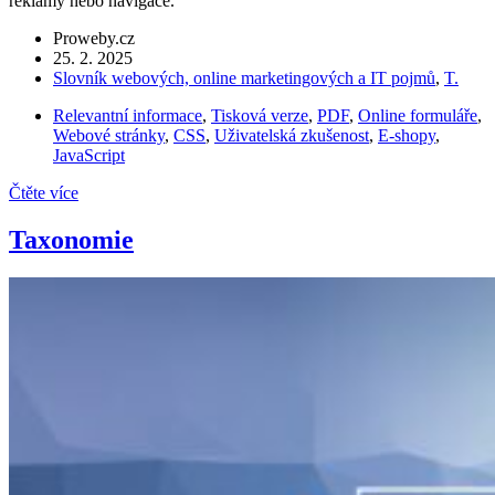
reklamy nebo navigace.
Proweby.cz
25. 2. 2025
Slovník webových, online marketingových a IT pojmů
,
T.
Relevantní informace
,
Tisková verze
,
PDF
,
Online formuláře
,
Webové stránky
,
CSS
,
Uživatelská zkušenost
,
E-shopy
,
JavaScript
Čtěte více
Taxonomie