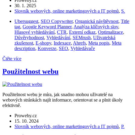
Proweby.cz
30. 1. 2025
Slovník webových, online marketingových a IT pojmů
,
S.
Ubersuggest
,
SEO Copywriter
,
Organická návštěvnost
,
Title
tag
,
Google Keyword Planner
,
Analýza klíčových slov
,
Hlasové vyhledávání
,
CTR
,
Externí odkaz
,
Optimalizace
,
Důvěryhodnost
,
Vyhledávání
,
SEMrush
,
Uživatelská
zkušenost
,
E-shopy
,
Indexace
,
Ahrefs
,
Meta popis
,
Meta
description
,
Konverze
,
SEO
,
Vyhledávače
Čtěte více
Použitelnost webu
Použitelnost webu je míra, jak snadno mohou uživatelé na
webových stránkách najít informace, orientovat se a plnit úkoly
efektivně.
Proweby.cz
15. 10. 2024
Slovník webových, online marketingových a IT pojmů
,
P.