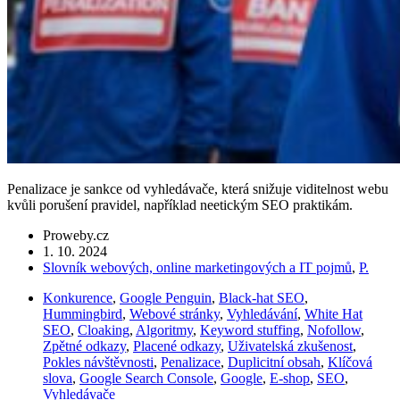
Penalizace je sankce od vyhledávače, která snižuje viditelnost webu
kvůli porušení pravidel, například neetickým SEO praktikám.
Proweby.cz
1. 10. 2024
Slovník webových, online marketingových a IT pojmů
,
P.
Konkurence
,
Google Penguin
,
Black-hat SEO
,
Hummingbird
,
Webové stránky
,
Vyhledávání
,
White Hat
SEO
,
Cloaking
,
Algoritmy
,
Keyword stuffing
,
Nofollow
,
Zpětné odkazy
,
Placené odkazy
,
Uživatelská zkušenost
,
Pokles návštěvnosti
,
Penalizace
,
Duplicitní obsah
,
Klíčová
slova
,
Google Search Console
,
Google
,
E-shop
,
SEO
,
Vyhledávače