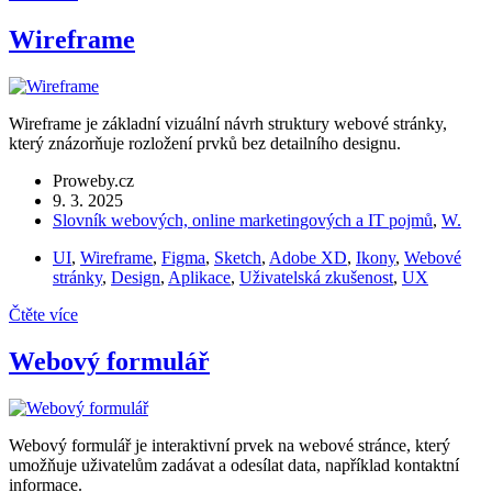
Wireframe
Wireframe je základní vizuální návrh struktury webové stránky,
který znázorňuje rozložení prvků bez detailního designu.
Proweby.cz
9. 3. 2025
Slovník webových, online marketingových a IT pojmů
,
W.
UI
,
Wireframe
,
Figma
,
Sketch
,
Adobe XD
,
Ikony
,
Webové
stránky
,
Design
,
Aplikace
,
Uživatelská zkušenost
,
UX
Čtěte více
Webový formulář
Webový formulář je interaktivní prvek na webové stránce, který
umožňuje uživatelům zadávat a odesílat data, například kontaktní
informace.