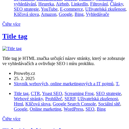
vyhledávání
,
Heureka
,
Airbnb
,
LinkedIn
,
Filtrování
,
Články
,
SEO strategie
,
YouTube
,
E-commerce
,
Uživatelská zkušenost
,
Klíčová slova
,
Amazon
,
Google
,
Bing
,
Vyhledávače
Čtěte více
Title tag
Title tag je HTML značka určující název stránky, který se zobrazuje
ve vyhledávačích a ovlivňuje SEO i míru prokliku.
Proweby.cz
25. 2. 2025
Slovník webových, online marketingových a IT pojmů
,
T.
Title tag
,
CTR
,
Yoast SEO
,
Screaming Frog
,
SEO strategie
,
Webové stránky
,
Prohlížeč
,
SERP
,
Uživatelská zkušenost
,
Html
,
Klíčová slova
,
Google Search Console
,
Sociální sítě
,
Google
,
Online marketing
,
WordPress
,
SEO
,
Bing
Čtěte více