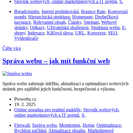
Slovník webových, online marketingových a IT pojmů
,
S.
Breadcrumbs
,
Interní prolinkování
,
Bounce Rate
,
Konverzní
poměr
,
Hierarchická struktura
,
Homepage
,
Drobečková
navigace
,
Relevantní obsah
,
Články
,
Sitemap
,
Webové
stránky
,
Odkazy
,
Uživatelská zkušenost
,
Struktura webu
,
E-
shopy
,
Indexace
,
Klíčová slova
,
URL
,
Konverze
,
SEO
,
Vyhledávače
Čtěte více
Správa webu – jak mít funkční web
Správa webu zahrnuje údržbu, aktualizaci a optimalizaci webových
stránek pro zajištění jejich funkčnosti, bezpečnosti a výkonu.
Proweby.cz
19. 2. 2025
Online poradna pro realitní makléře
,
Slovník webových,
online marketingových a IT pojmů
,
S.
Firewall
,
Správa webu
,
Monitoring
,
Hotjar
,
Optimalizace
,
Rychlost načítání
,
Aktualizace obsahu
,
Marketingové