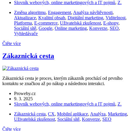
Slovník webových, online marketingových a IT pojmů
,
Z.
Změna algoritmu
,
Engagement
,
Analýza návštěvnosti
,
Aktualizace
,
Kvalitní obsah
,
Digitální marketing
,
Viditelnost
,
Platforma
,
E-commerce
,
Uživatelská zkušenost
,
E-shopy
,
Sociální sítě
,
Google
,
Online marketing
,
Konverze
,
SEO
,
Vyhledávače
Čtěte více
Zákaznická cesta
Zákaznická cesta je proces, kterým zákazník prochází od prvního
kontaktu se značkou až po nákup a následnou interakci.
Proweby.cz
9. 3. 2025
Slovník webových, online marketingových a IT pojmů
,
Z.
Zákaznická cesta
,
CX
,
Mobilní aplikace
,
Analýza
,
Marketing
,
Uživatelská zkušenost
,
Sociální sítě
,
Konverze
,
SEO
Čtěte více