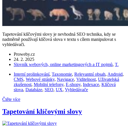
Tapetování klíčovými slovy je nevhodná SEO technika, kdy se
nadměrně používají klíčová slova v textu s cílem manipulovat s
vyhledávači.
Proweby.cz
24. 2. 2025
Slovník webových, online marketingových a IT pojmů
,
T.
Interní prolinkování
,
Taxonomie
,
Relevantní obsah
,
Android
,
CMS
,
Webové stránky
,
Navigace
,
Viditelnost
,
Uživatelská
zkušenost
,
Mobilní telefony
,
E-shopy
,
Indexace
,
Klíčová
slova
,
Databáze
,
SEO
,
UX
,
Vyhledávače
Čtěte více
Tapetování klíčovými slovy