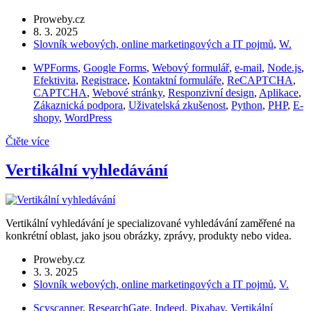
Proweby.cz
8. 3. 2025
Slovník webových, online marketingových a IT pojmů
,
W.
WPForms
,
Google Forms
,
Webový formulář
,
e-mail
,
Node.js
,
Efektivita
,
Registrace
,
Kontaktní formuláře
,
ReCAPTCHA
,
CAPTCHA
,
Webové stránky
,
Responzivní design
,
Aplikace
,
Zákaznická podpora
,
Uživatelská zkušenost
,
Python
,
PHP
,
E-
shopy
,
WordPress
Čtěte více
Vertikální vyhledávání
Vertikální vyhledávání je specializované vyhledávání zaměřené na
konkrétní oblast, jako jsou obrázky, zprávy, produkty nebo videa.
Proweby.cz
3. 3. 2025
Slovník webových, online marketingových a IT pojmů
,
V.
Scyscanner
,
ResearchGate
,
Indeed
,
Pixabay
,
Vertikální