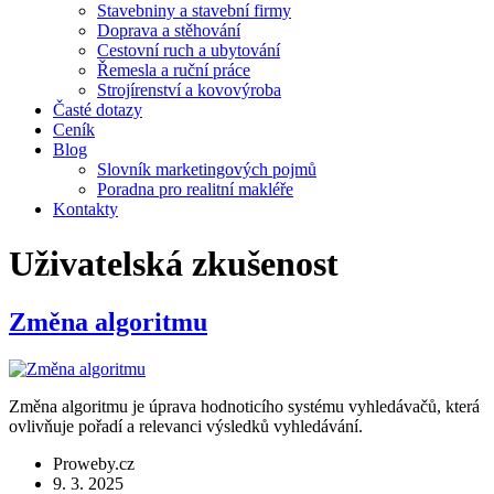
Stavebniny a stavební firmy
Doprava a stěhování
Cestovní ruch a ubytování
Řemesla a ruční práce
Strojírenství a kovovýroba
Časté dotazy
Ceník
Blog
Slovník marketingových pojmů
Poradna pro realitní makléře
Kontakty
Uživatelská zkušenost
Změna algoritmu
Změna algoritmu je úprava hodnoticího systému vyhledávačů, která
ovlivňuje pořadí a relevanci výsledků vyhledávání.
Proweby.cz
9. 3. 2025