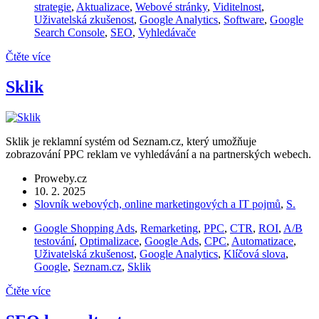
strategie
,
Aktualizace
,
Webové stránky
,
Viditelnost
,
Uživatelská zkušenost
,
Google Analytics
,
Software
,
Google
Search Console
,
SEO
,
Vyhledávače
Čtěte více
Sklik
Sklik je reklamní systém od Seznam.cz, který umožňuje
zobrazování PPC reklam ve vyhledávání a na partnerských webech.
Proweby.cz
10. 2. 2025
Slovník webových, online marketingových a IT pojmů
,
S.
Google Shopping Ads
,
Remarketing
,
PPC
,
CTR
,
ROI
,
A/B
testování
,
Optimalizace
,
Google Ads
,
CPC
,
Automatizace
,
Uživatelská zkušenost
,
Google Analytics
,
Klíčová slova
,
Google
,
Seznam.cz
,
Sklik
Čtěte více