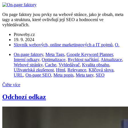
On page faktory jsou prvky na webové stránce, jako je obsah, meta
tagy a struktura, které ovlivňují její SEO a hodnocení ve
vyhledávačích.
Proweby.cz
19. 9. 2024
Slovník webových, online marketingových a IT pojmů
,
O.
On-page faktory
,
Meta Tags
,
Google Keyword Planner
,
Interní odkazy
,
Optimalizace
,
Rychlost načítání
,
Aktualizace
,
Webové stránky
,
Cache
,
Vyhledávač
,
Kvalita obsahu
,
Uživatelská zkušenost
,
Html
,
Relevance
,
Klíčová slova
,
URL
,
On-page SEO
,
Meta popis
,
Meta tagy
,
SEO
Čtěte více
Odchozí odkaz