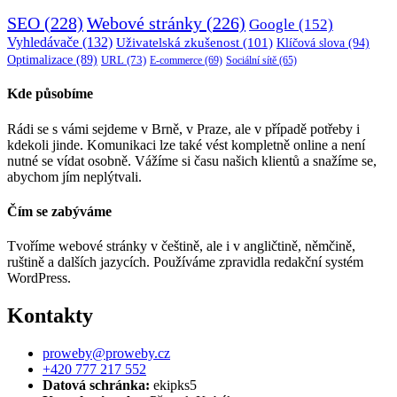
SEO
(228)
Webové stránky
(226)
Google
(152)
Vyhledávače
(132)
Uživatelská zkušenost
(101)
Klíčová slova
(94)
Optimalizace
(89)
URL
(73)
E-commerce
(69)
Sociální sítě
(65)
Kde působíme
Rádi se s vámi sejdeme v Brně, v Praze, ale v případě potřeby i
kdekoli jinde. Komunikaci lze také vést kompletně online a není
nutné se vídat osobně. Vážíme si času našich klientů a snažíme se,
abychom jím neplýtvali.
Čím se zabýváme
Tvoříme webové stránky v češtině, ale i v angličtině, němčině,
ruštině a dalších jazycích. Používáme zpravidla redakční systém
WordPress.
Kontakty
proweby@proweby.cz
+420 777 217 552
Datová schránka:
ekipks5