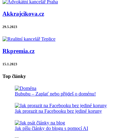
Akkrajcikova.cz
29.5.2023
Rkpremia.cz
15.1.2023
Top články
Bububu – Zaplať nebo přijdeš o doménu!
Jak prorazit na Facebooku bez jediné koruny
Jak píšu články do blogu s pomocí AI