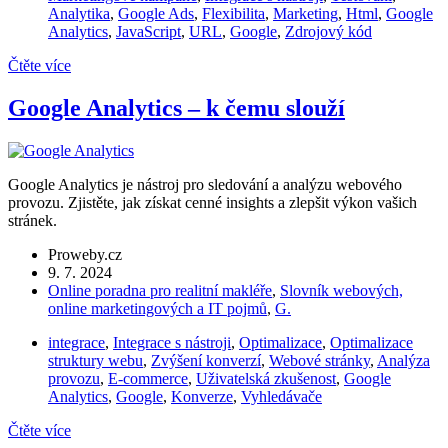
Analytika
,
Google Ads
,
Flexibilita
,
Marketing
,
Html
,
Google
Analytics
,
JavaScript
,
URL
,
Google
,
Zdrojový kód
Čtěte více
Google Analytics – k čemu slouží
Google Analytics je nástroj pro sledování a analýzu webového
provozu. Zjistěte, jak získat cenné insights a zlepšit výkon vašich
stránek.
Proweby.cz
9. 7. 2024
Online poradna pro realitní makléře
,
Slovník webových,
online marketingových a IT pojmů
,
G.
integrace
,
Integrace s nástroji
,
Optimalizace
,
Optimalizace
struktury webu
,
Zvýšení konverzí
,
Webové stránky
,
Analýza
provozu
,
E-commerce
,
Uživatelská zkušenost
,
Google
Analytics
,
Google
,
Konverze
,
Vyhledávače
Čtěte více