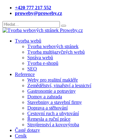
+420 777 217 552
proweby@proweby.cz
Tvorba webů
Tvorba webových stránek
Tvorba multijazyčných webů
Správa webů
Tvorba e-shopů
SEO
Reference
Weby pro realitní makléře
Zemědělství, vinařství a lesnictví
Gastronomie a potraviny
Domov a zahrada
Stavebniny a stavební firmy
Doprava a stěhování
Cestovní ruch a ubytování
Řemesla a ruční práce
Strojírenství a kovovýroba
Časté dotazy
Ceník