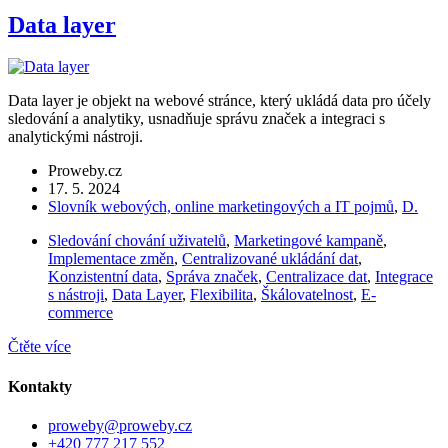
Data layer
Data layer je objekt na webové stránce, který ukládá data pro účely
sledování a analytiky, usnadňuje správu značek a integraci s
analytickými nástroji.
Proweby.cz
17. 5. 2024
Slovník webových, online marketingových a IT pojmů
,
D.
Sledování chování uživatelů
,
Marketingové kampaně
,
Implementace změn
,
Centralizované ukládání dat
,
Konzistentní data
,
Správa značek
,
Centralizace dat
,
Integrace
s nástroji
,
Data Layer
,
Flexibilita
,
Škálovatelnost
,
E-
commerce
Čtěte více
Kontakty
proweby@proweby.cz
+420 777 217 552