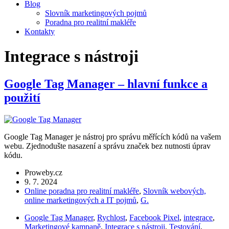
Blog
Slovník marketingových pojmů
Poradna pro realitní makléře
Kontakty
Integrace s nástroji
Google Tag Manager – hlavní funkce a
použití
Google Tag Manager je nástroj pro správu měřících kódů na vašem
webu. Zjednodušte nasazení a správu značek bez nutnosti úprav
kódu.
Proweby.cz
9. 7. 2024
Online poradna pro realitní makléře
,
Slovník webových,
online marketingových a IT pojmů
,
G.
Google Tag Manager
,
Rychlost
,
Facebook Pixel
,
integrace
,
Marketingové kampaně
,
Integrace s nástroji
,
Testování
,