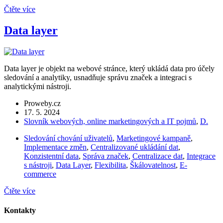
Čtěte více
Data layer
Data layer je objekt na webové stránce, který ukládá data pro účely
sledování a analytiky, usnadňuje správu značek a integraci s
analytickými nástroji.
Proweby.cz
17. 5. 2024
Slovník webových, online marketingových a IT pojmů
,
D.
Sledování chování uživatelů
,
Marketingové kampaně
,
Implementace změn
,
Centralizované ukládání dat
,
Konzistentní data
,
Správa značek
,
Centralizace dat
,
Integrace
s nástroji
,
Data Layer
,
Flexibilita
,
Škálovatelnost
,
E-
commerce
Čtěte více
Kontakty