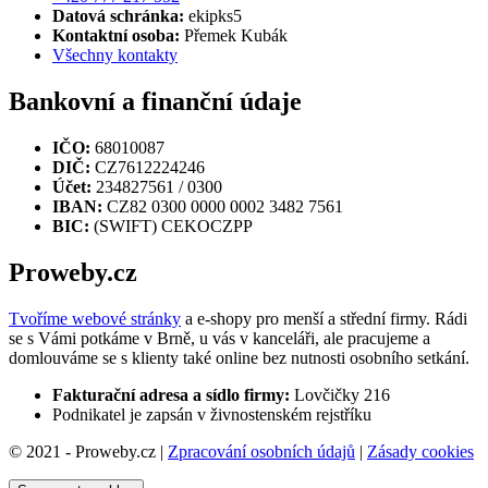
Datová schránka:
ekipks5
Kontaktní osoba:
Přemek Kubák
Všechny kontakty
Bankovní a finanční údaje
IČO:
68010087
DIČ:
CZ7612224246
Účet:
234827561 / 0300
IBAN:
CZ82 0300 0000 0002 3482 7561
BIC:
(SWIFT) CEKOCZPP
Proweby.cz
Tvoříme webové stránky
a e-shopy pro menší a střední firmy. Rádi
se s Vámi potkáme v Brně, u vás v kanceláři, ale pracujeme a
domlouváme se s klienty také online bez nutnosti osobního setkání.
Fakturační adresa a sídlo firmy:
Lovčičky 216
Podnikatel je zapsán v živnostenském rejstříku
© 2021 - Proweby.cz |
Zpracování osobních údajů
|
Zásady cookies