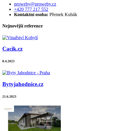
proweby@proweby.cz
+420 777 217 552
Kontaktní osoba:
Přemek Kubák
Nejnovější reference
Cacik.cz
8.4.2023
Bytyjahodnice.cz
21.6.2023