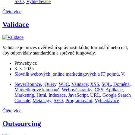
SEO
,
Vyhledávače
Čtěte více
Validace
Validace je proces ověřování správnosti kódu, formulářů nebo dat,
aby odpovídaly standardům a správně fungovaly.
Proweby.cz
3. 3. 2025
Slovník webových, online marketingových a IT pojmů
,
V.
NeverBounce
,
jQuery
,
W3C
,
Validace
,
XSS
,
SQL
,
Doména
,
Marketingové kampaně
,
Webové stránky
,
CSS
,
Aplikace
,
Marketing
,
Html
,
Indexace
,
JavaScript
,
URL
,
Google Search
Console
,
Meta tagy
,
SEO
,
Programování
,
Vyhledávače
Čtěte více
Outsourcing