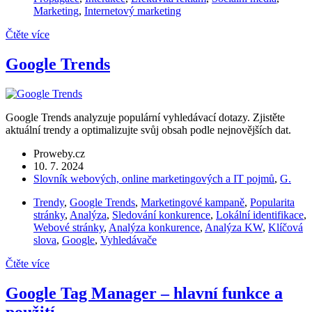
Marketing
,
Internetový marketing
Čtěte více
Google Trends
Google Trends analyzuje populární vyhledávací dotazy. Zjistěte
aktuální trendy a optimalizujte svůj obsah podle nejnovějších dat.
Proweby.cz
10. 7. 2024
Slovník webových, online marketingových a IT pojmů
,
G.
Trendy
,
Google Trends
,
Marketingové kampaně
,
Popularita
stránky
,
Analýza
,
Sledování konkurence
,
Lokální identifikace
,
Webové stránky
,
Analýza konkurence
,
Analýza KW
,
Klíčová
slova
,
Google
,
Vyhledávače
Čtěte více
Google Tag Manager – hlavní funkce a