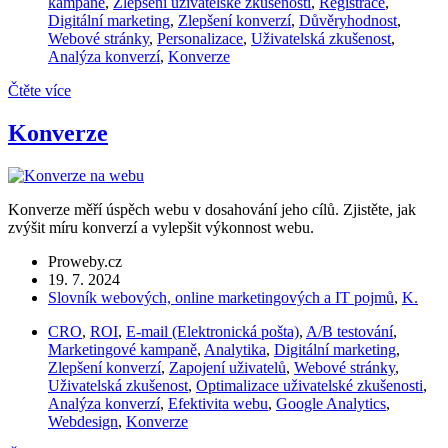
kampaně
,
Zlepšení uživatelské zkušenosti
,
Registrace
,
Digitální marketing
,
Zlepšení konverzí
,
Důvěryhodnost
,
Webové stránky
,
Personalizace
,
Uživatelská zkušenost
,
Analýza konverzí
,
Konverze
Čtěte více
Konverze
Konverze měří úspěch webu v dosahování jeho cílů. Zjistěte, jak
zvýšit míru konverzí a vylepšit výkonnost webu.
Proweby.cz
19. 7. 2024
Slovník webových, online marketingových a IT pojmů
,
K.
CRO
,
ROI
,
E-mail (Elektronická pošta)
,
A/B testování
,
Marketingové kampaně
,
Analytika
,
Digitální marketing
,
Zlepšení konverzí
,
Zapojení uživatelů
,
Webové stránky
,
Uživatelská zkušenost
,
Optimalizace uživatelské zkušenosti
,
Analýza konverzí
,
Efektivita webu
,
Google Analytics
,
Webdesign
,
Konverze