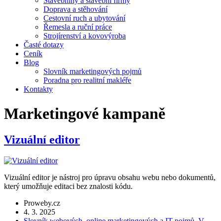
Stavebniny a stavební firmy
Doprava a stěhování
Cestovní ruch a ubytování
Řemesla a ruční práce
Strojírenství a kovovýroba
Časté dotazy
Ceník
Blog
Slovník marketingových pojmů
Poradna pro realitní makléře
Kontakty
Marketingové kampaně
Vizuální editor
Vizuální editor je nástroj pro úpravu obsahu webu nebo dokumentů,
který umožňuje editaci bez znalosti kódu.
Proweby.cz
4. 3. 2025
Slovník webových, online marketingových a IT pojmů
,
V.