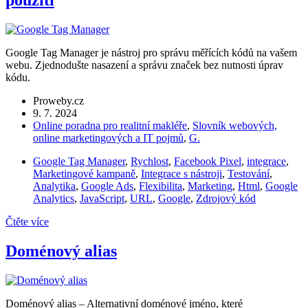
použití
Google Tag Manager je nástroj pro správu měřících kódů na vašem
webu. Zjednodušte nasazení a správu značek bez nutnosti úprav
kódu.
Proweby.cz
9. 7. 2024
Online poradna pro realitní makléře
,
Slovník webových,
online marketingových a IT pojmů
,
G.
Google Tag Manager
,
Rychlost
,
Facebook Pixel
,
integrace
,
Marketingové kampaně
,
Integrace s nástroji
,
Testování
,
Analytika
,
Google Ads
,
Flexibilita
,
Marketing
,
Html
,
Google
Analytics
,
JavaScript
,
URL
,
Google
,
Zdrojový kód
Čtěte více
Doménový alias
Doménový alias – Alternativní doménové jméno, které