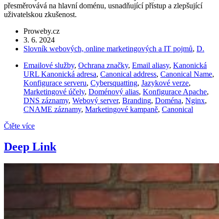
přesměrovává na hlavní doménu, usnadňující přístup a zlepšující
uživatelskou zkušenost.
Proweby.cz
3. 6. 2024
Slovník webových, online marketingových a IT pojmů
,
D.
Emailové služby
,
Ochrana značky
,
Email aliasy
,
Kanonická
URL Kanonická adresa
,
Canonical address
,
Canonical Name
,
Konfigurace serveru
,
Cybersquatting
,
Jazykové verze
,
Marketingové účely
,
Doménový alias
,
Konfigurace Apache
,
DNS záznamy
,
Webový server
,
Branding
,
Doména
,
Nginx
,
CNAME záznamy
,
Marketingové kampaně
,
Canonical
Čtěte více
Deep Link