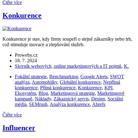
Čtěte více
Konkurence
Konkurence je stav, kdy firmy soupeří o stejné zákazníky nebo trh,
což stimuluje inovace a zlepšování služeb.
Proweby.cz
18. 7. 2024
Slovník webových, online marketingových a IT pojmů
,
K.
Fokální strategie
,
Benchmarking
,
Google Alerts
,
SWOT
analýza
,
Automobilky
,
Globální konkurence
,
Nepřímá
konkurence
,
Přímá konkurence
,
Konkurence
,
KPI
,
Ekosystém
,
Blog
,
Marketingová strategie
,
Marketingové
kampaně
,
Náklady
,
Zákaznický servis
,
Design
,
Sociální
média
,
SEMrush
,
Analýza konkurence
,
Ahrefs
Čtěte více
Influencer