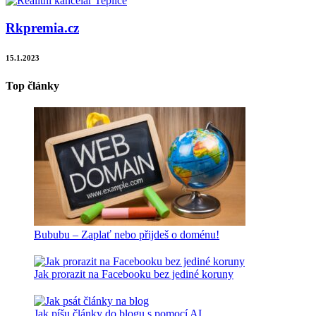
Rkpremia.cz
15.1.2023
Top články
Bububu – Zaplať nebo přijdeš o doménu!
Jak prorazit na Facebooku bez jediné koruny
Jak píšu články do blogu s pomocí AI