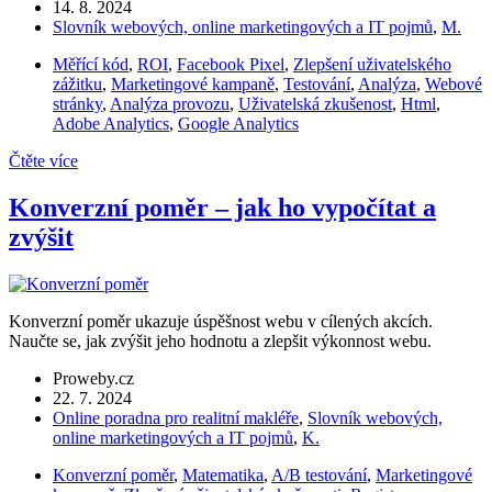
14. 8. 2024
Slovník webových, online marketingových a IT pojmů
,
M.
Měřící kód
,
ROI
,
Facebook Pixel
,
Zlepšení uživatelského
zážitku
,
Marketingové kampaně
,
Testování
,
Analýza
,
Webové
stránky
,
Analýza provozu
,
Uživatelská zkušenost
,
Html
,
Adobe Analytics
,
Google Analytics
Čtěte více
Konverzní poměr – jak ho vypočítat a
zvýšit
Konverzní poměr ukazuje úspěšnost webu v cílených akcích.
Naučte se, jak zvýšit jeho hodnotu a zlepšit výkonnost webu.
Proweby.cz
22. 7. 2024
Online poradna pro realitní makléře
,
Slovník webových,
online marketingových a IT pojmů
,
K.
Konverzní poměr
,
Matematika
,
A/B testování
,
Marketingové