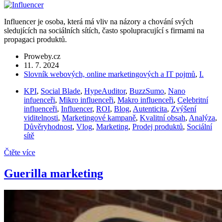
Influencer je osoba, která má vliv na názory a chování svých
sledujících na sociálních sítích, často spolupracující s firmami na
propagaci produktů.
Proweby.cz
11. 7. 2024
Slovník webových, online marketingových a IT pojmů
,
I.
KPI
,
Social Blade
,
HypeAuditor
,
BuzzSumo
,
Nano
infuenceři
,
Mikro influenceři
,
Makro influenceři
,
Celebritní
influenceři
,
Influencer
,
ROI
,
Blog
,
Autenticita
,
Zvýšení
viditelnosti
,
Marketingové kampaně
,
Kvalitní obsah
,
Analýza
,
Důvěryhodnost
,
Vlog
,
Marketing
,
Prodej produktů
,
Sociální
sítě
Čtěte více
Guerilla marketing