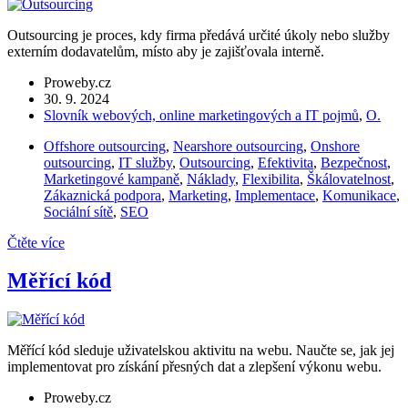
Outsourcing je proces, kdy firma předává určité úkoly nebo služby
externím dodavatelům, místo aby je zajišťovala interně.
Proweby.cz
30. 9. 2024
Slovník webových, online marketingových a IT pojmů
,
O.
Offshore outsourcing
,
Nearshore outsourcing
,
Onshore
outsourcing
,
IT služby
,
Outsourcing
,
Efektivita
,
Bezpečnost
,
Marketingové kampaně
,
Náklady
,
Flexibilita
,
Škálovatelnost
,
Zákaznická podpora
,
Marketing
,
Implementace
,
Komunikace
,
Sociální sítě
,
SEO
Čtěte více
Měřící kód
Měřící kód sleduje uživatelskou aktivitu na webu. Naučte se, jak jej
implementovat pro získání přesných dat a zlepšení výkonu webu.
Proweby.cz