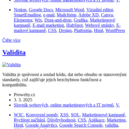
Notion
,
Google Docs
,
Microsoft Word
,
Vizuální editor
,
SmartEmailing
,
e-mail
,
Mailchimp
,
Adobe XD
,
Canva
,
Elementor
,
Wix
,
Drag-and-drop
,
Grafika
,
Marketingové
kampaně
,
E-mail marketing
,
HubSpot
,
Webové stránky
,
E-
mailové kampaně
,
CSS
,
Design
,
Platforma
,
Html
,
WordPress
Čtěte více
Validita
Validita je správnost a soulad kódu, dat nebo obsahu se stanovenými
standardy, což zajišťuje jejich bezchybnou funkčnost a
kompatibilitu.
Proweby.cz
3. 3. 2025
Slovník webových, online marketingových a IT pojmů
,
V.
W3C
,
Konverzní poměr
,
XSS
,
SQL
,
Marketingové kampaně
,
Rychlost načítání
,
Důvěryhodnost
,
CSS
,
Aplikace
,
Marketing
,
Html
,
Google Analytics
,
Google Search Console
,
validita
,