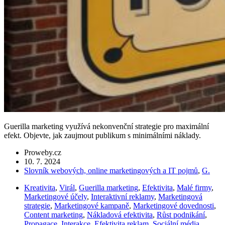
Guerilla marketing využívá nekonvenční strategie pro maximální
efekt. Objevte, jak zaujmout publikum s minimálními náklady.
Proweby.cz
10. 7. 2024
Slovník webových, online marketingových a IT pojmů
,
G.
Kreativita
,
Virál
,
Guerilla marketing
,
Efektivita
,
Malé firmy
,
Marketingové účely
,
Interaktivní reklamy
,
Marketingová
strategie
,
Marketingové kampaně
,
Marketingové dovednosti
,
Content marketing
,
Nákladová efektivita
,
Růst podnikání
,
Propagace
,
Interakce
,
Efektivita reklam
,
Sociální média
,