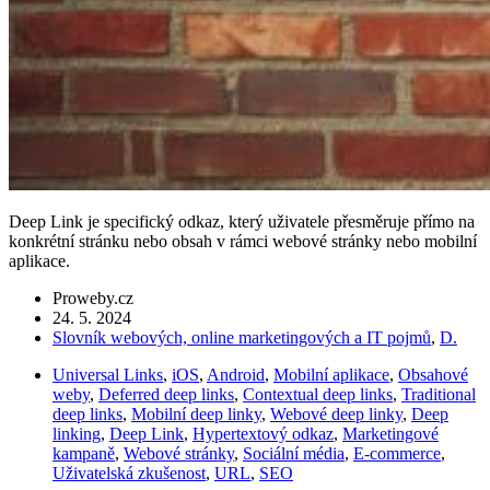
Deep Link je specifický odkaz, který uživatele přesměruje přímo na
konkrétní stránku nebo obsah v rámci webové stránky nebo mobilní
aplikace.
Proweby.cz
24. 5. 2024
Slovník webových, online marketingových a IT pojmů
,
D.
Universal Links
,
iOS
,
Android
,
Mobilní aplikace
,
Obsahové
weby
,
Deferred deep links
,
Contextual deep links
,
Traditional
deep links
,
Mobilní deep linky
,
Webové deep linky
,
Deep
linking
,
Deep Link
,
Hypertextový odkaz
,
Marketingové
kampaně
,
Webové stránky
,
Sociální média
,
E-commerce
,
Uživatelská zkušenost
,
URL
,
SEO