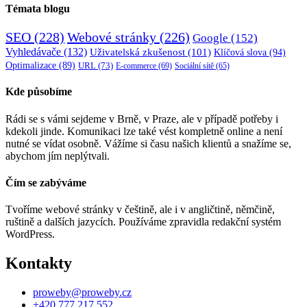
Témata blogu
SEO
(228)
Webové stránky
(226)
Google
(152)
Vyhledávače
(132)
Uživatelská zkušenost
(101)
Klíčová slova
(94)
Optimalizace
(89)
URL
(73)
E-commerce
(69)
Sociální sítě
(65)
Kde působíme
Rádi se s vámi sejdeme v Brně, v Praze, ale v případě potřeby i
kdekoli jinde. Komunikaci lze také vést kompletně online a není
nutné se vídat osobně. Vážíme si času našich klientů a snažíme se,
abychom jím neplýtvali.
Čím se zabýváme
Tvoříme webové stránky v češtině, ale i v angličtině, němčině,
ruštině a dalších jazycích. Používáme zpravidla redakční systém
WordPress.
Kontakty
proweby@proweby.cz
+420 777 217 552