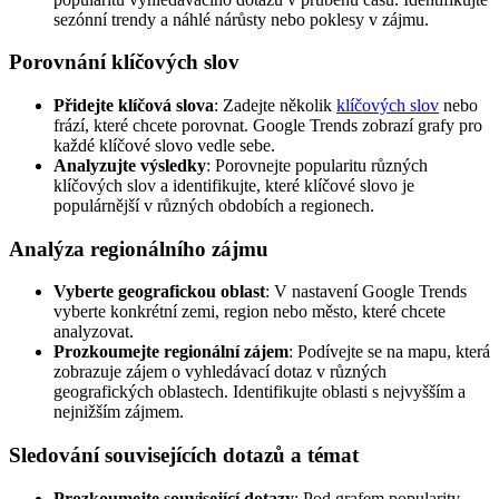
sezónní trendy a náhlé nárůsty nebo poklesy v zájmu.
Porovnání klíčových slov
Přidejte klíčová slova
: Zadejte několik
klíčových slov
nebo
frází, které chcete porovnat. Google Trends zobrazí grafy pro
každé klíčové slovo vedle sebe.
Analyzujte výsledky
: Porovnejte popularitu různých
klíčových slov a identifikujte, které klíčové slovo je
populárnější v různých obdobích a regionech.
Analýza regionálního zájmu
Vyberte geografickou oblast
: V nastavení Google Trends
vyberte konkrétní zemi, region nebo město, které chcete
analyzovat.
Prozkoumejte regionální zájem
: Podívejte se na mapu, která
zobrazuje zájem o vyhledávací dotaz v různých
geografických oblastech. Identifikujte oblasti s nejvyšším a
nejnižším zájmem.
Sledování souvisejících dotazů a témat
Prozkoumejte související dotazy
: Pod grafem popularity