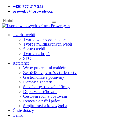
+420 777 217 552
proweby@proweby.cz
Tvorba webů
Tvorba webových stránek
Tvorba multijazyčných webů
Správa webů
Tvorba e-shopů
SEO
Reference
Weby pro realitní makléře
Zemědělství, vinařství a lesnictví
Gastronomie a potraviny
Domov a zahrada
Stavebniny a stavební firmy
Doprava a stěhování
Cestovní ruch a ubytování
Řemesla a ruční práce
Strojírenství a kovovýroba
Časté dotazy
Ceník