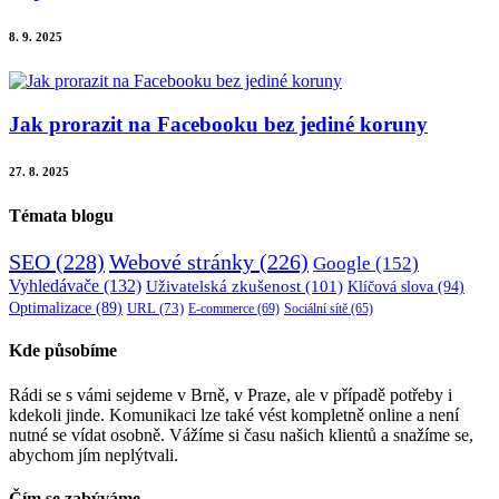
8. 9. 2025
Jak prorazit na Facebooku bez jediné koruny
27. 8. 2025
Témata blogu
SEO
(228)
Webové stránky
(226)
Google
(152)
Vyhledávače
(132)
Uživatelská zkušenost
(101)
Klíčová slova
(94)
Optimalizace
(89)
URL
(73)
E-commerce
(69)
Sociální sítě
(65)
Kde působíme
Rádi se s vámi sejdeme v Brně, v Praze, ale v případě potřeby i
kdekoli jinde. Komunikaci lze také vést kompletně online a není
nutné se vídat osobně. Vážíme si času našich klientů a snažíme se,
abychom jím neplýtvali.
Čím se zabýváme