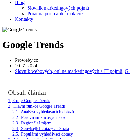
Blog
Slovník marketingových pojmů
Poradna pro realitní makléře
Kontakty
Google Trends
Proweby.cz
10. 7. 2024
Slovník webových, online marketingových a IT pojmů
,
G.
Obsah článku
1.
Co je Google Trends
2.
Hlavní funkce Google Trends
2.1.
Analýza vyhledávacích dotazů
2.2.
Porovnání klíčových slov
2.3.
Regionální zájem
2.4.
Související dotazy a témata
2.5.
Populární vyhledávací dotazy