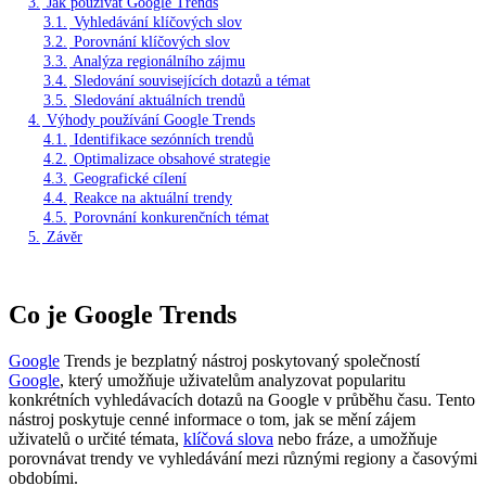
3.
Jak používat Google Trends
3.1.
Vyhledávání klíčových slov
3.2.
Porovnání klíčových slov
3.3.
Analýza regionálního zájmu
3.4.
Sledování souvisejících dotazů a témat
3.5.
Sledování aktuálních trendů
4.
Výhody používání Google Trends
4.1.
Identifikace sezónních trendů
4.2.
Optimalizace obsahové strategie
4.3.
Geografické cílení
4.4.
Reakce na aktuální trendy
4.5.
Porovnání konkurenčních témat
5.
Závěr
Co je Google Trends
Google
Trends je bezplatný nástroj poskytovaný společností
Google
, který umožňuje uživatelům analyzovat popularitu
konkrétních vyhledávacích dotazů na Google v průběhu času. Tento
nástroj poskytuje cenné informace o tom, jak se mění zájem
uživatelů o určité témata,
klíčová slova
nebo fráze, a umožňuje
porovnávat trendy ve vyhledávání mezi různými regiony a časovými
obdobími.