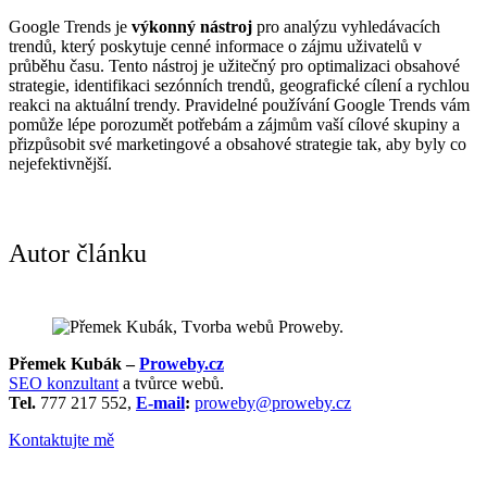
Google Trends je
výkonný nástroj
pro analýzu vyhledávacích
trendů, který poskytuje cenné informace o zájmu uživatelů v
průběhu času. Tento nástroj je užitečný pro optimalizaci obsahové
strategie, identifikaci sezónních trendů, geografické cílení a rychlou
reakci na aktuální trendy. Pravidelné používání Google Trends vám
pomůže lépe porozumět potřebám a zájmům vaší cílové skupiny a
přizpůsobit své marketingové a obsahové strategie tak, aby byly co
nejefektivnější.
Autor článku
Přemek Kubák –
Proweby.cz
SEO konzultant
a tvůrce webů.
Tel.
777 217 552,
E-mail
:
proweby@proweby.cz
Kontaktujte mě