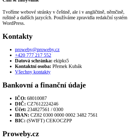
Tvoříme webové stránky v češtině, ale i v angličtině, němčině,
ruštině a dalších jazycích. Používáme zpravidla redakční systém
WordPress.
Kontakty
proweby@proweby.cz
+420 777 217 552
Datová schránka:
ekipks5
Kontaktní osoba:
Přemek Kubák
Všechny kontakty
Bankovní a finanční údaje
IČO:
68010087
DIČ:
CZ7612224246
Účet:
234827561 / 0300
IBAN:
CZ82 0300 0000 0002 3482 7561
BIC:
(SWIFT) CEKOCZPP
Proweby.cz