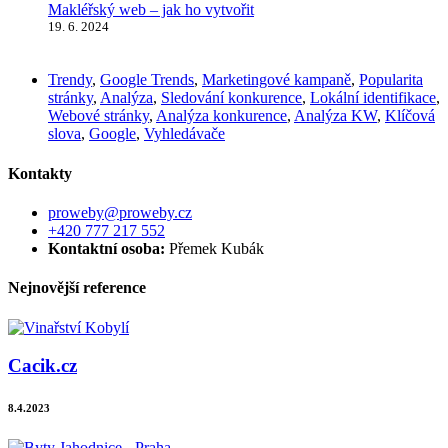
Makléřský web – jak ho vytvořit
19. 6. 2024
Trendy
,
Google Trends
,
Marketingové kampaně
,
Popularita
stránky
,
Analýza
,
Sledování konkurence
,
Lokální identifikace
,
Webové stránky
,
Analýza konkurence
,
Analýza KW
,
Klíčová
slova
,
Google
,
Vyhledávače
Kontakty
proweby@proweby.cz
+420 777 217 552
Kontaktní osoba:
Přemek Kubák
Nejnovější reference
Cacik.cz
8.4.2023