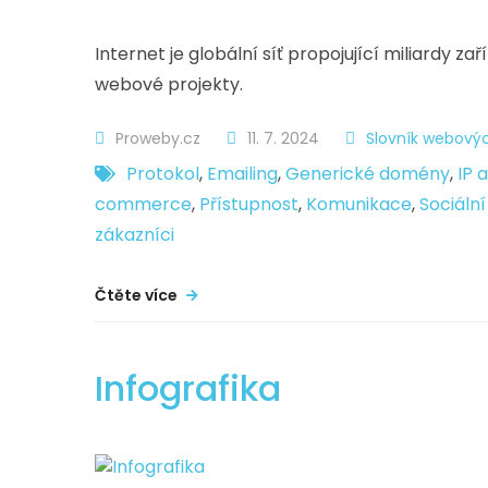
Internet je globální síť propojující miliardy zař
webové projekty.
Proweby.cz
11. 7. 2024
Slovník webovýc
Protokol
,
Emailing
,
Generické domény
,
IP 
commerce
,
Přístupnost
,
Komunikace
,
Sociální
zákazníci
Čtěte více
Infografika