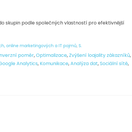
o skupin podle společných vlastností pro efektivnější
ch, online marketingových a IT pojmů
,
S.
nverzní poměr
,
Optimalizace
,
Zvýšení loajality zákazníků
,
Google Analytics
,
Komunikace
,
Analýza dat
,
Sociální sítě
,