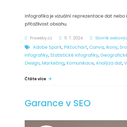
Infografika je vizuální reprezentace dat nebo 
přitažlivost obsahu.
Proweby.cz
11. 7. 2024
Slovník webovýc
Adobe Spark
,
Piktochart
,
Canva
,
Ikony
,
Sro
infografiky
,
Statistické infografiky
,
Geografické
Design
,
Marketing
,
Komunikace
,
Analýza dat
,
V
Čtěte více
Garance v SEO