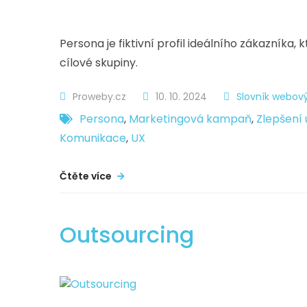
Persona je fiktivní profil ideálního zákazník
cílové skupiny.
Proweby.cz
10. 10. 2024
Slovník webov
Persona
,
Marketingová kampaň
,
Zlepšení 
Komunikace
,
UX
Čtěte více
Outsourcing