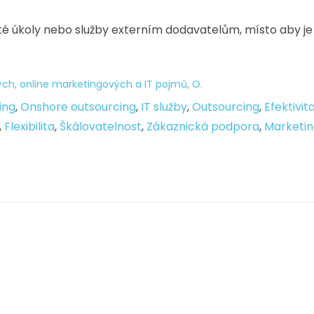
ité úkoly nebo služby externím dodavatelům, místo aby je
ých, online marketingových a IT pojmů
,
O.
ing
,
Onshore outsourcing
,
IT služby
,
Outsourcing
,
Efektivit
,
Flexibilita
,
Škálovatelnost
,
Zákaznická podpora
,
Marketi
O