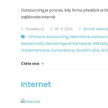
Outsourcing je proces, kdy firma předává urč
zajišťovala interně.
Proweby.cz
30. 9. 2024
Slovník webov
Offshore outsourcing
,
Nearshore outsourc
Bezpečnost
,
Marketingové kampaně
,
Náklady
Implementace
,
Komunikace
,
Sociální sítě
,
SE
Čtěte více
Internet