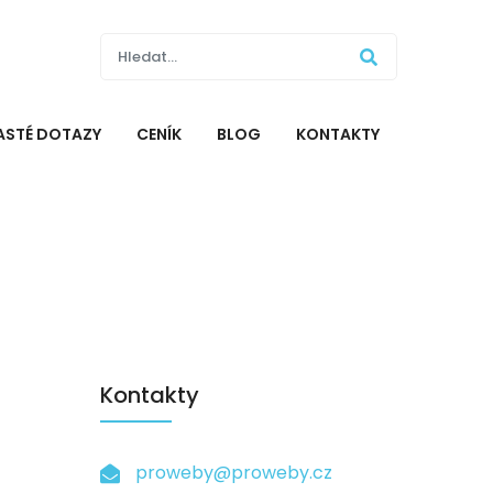
ASTÉ DOTAZY
CENÍK
BLOG
KONTAKTY
Kontakty
proweby@proweby.cz