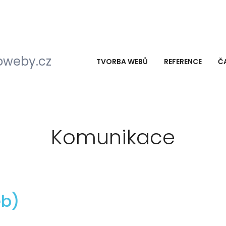
TVORBA WEBŮ
REFERENCE
Č
Komunikace
b)