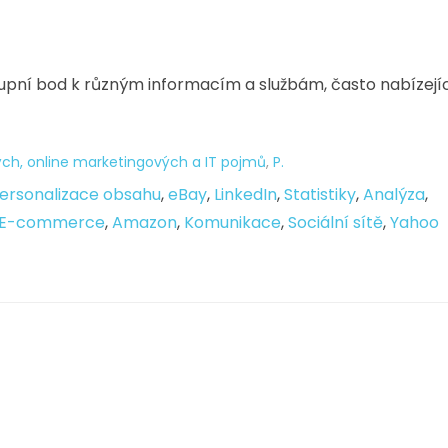
stupní bod k různým informacím a službám, často nabízejí
ch, online marketingových a IT pojmů
,
P.
ersonalizace obsahu
,
eBay
,
LinkedIn
,
Statistiky
,
Analýza
,
E-commerce
,
Amazon
,
Komunikace
,
Sociální sítě
,
Yahoo