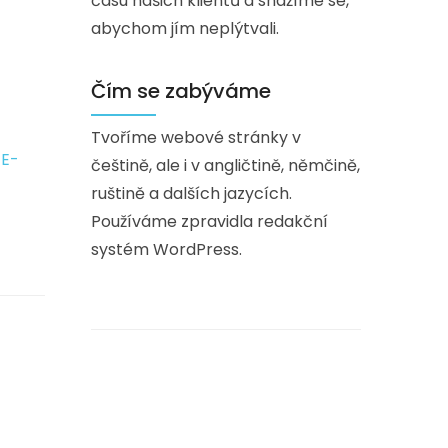
času našich klientů a snažíme se,
abychom jím neplýtvali.
Čím se zabýváme
Tvoříme webové stránky v
,
E-
češtině, ale i v angličtině, němčině,
ruštině a dalších jazycích.
Používáme zpravidla redakční
systém WordPress.