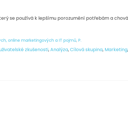
a, který se používá k lepšímu porozumění potřebám a chov
ých, online marketingových a IT pojmů
,
P.
uživatelské zkušenosti
,
Analýza
,
Cílová skupina
,
Marketing