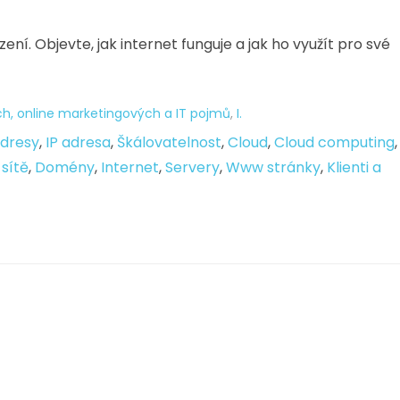
ízení. Objevte, jak internet funguje a jak ho využít pro své
h, online marketingových a IT pojmů
,
I.
adresy
,
IP adresa
,
Škálovatelnost
,
Cloud
,
Cloud computing
 sítě
,
Domény
,
Internet
,
Servery
,
Www stránky
,
Klienti a