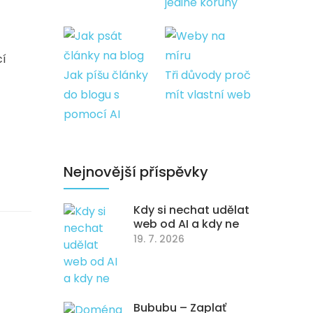
jediné koruny
cí
Jak píšu články
Tři důvody proč
do blogu s
mít vlastní web
pomocí AI
Nejnovější příspěvky
Kdy si nechat udělat
web od AI a kdy ne
19. 7. 2026
Bububu – Zaplať