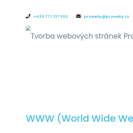
+420 777 217 552
proweby@proweby.cz
WWW (World Wide We