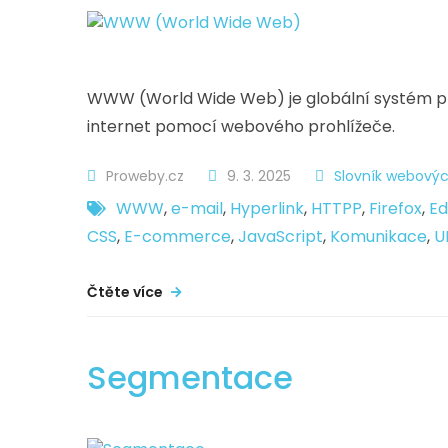
WWW (World Wide Web) je globální systém p
internet pomocí webového prohlížeče.
Proweby.cz
9. 3. 2025
Slovník webovýc
WWW
,
e-mail
,
Hyperlink
,
HTTPP
,
Firefox
,
E
CSS
,
E-commerce
,
JavaScript
,
Komunikace
,
U
Čtěte více
Segmentace