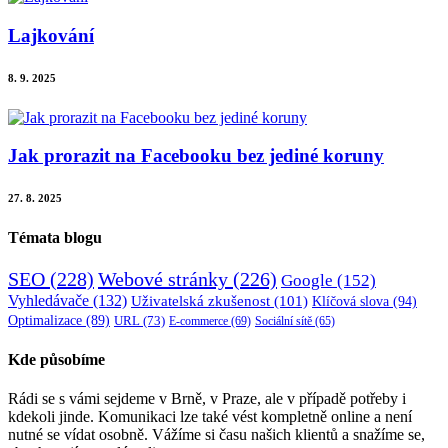
Lajkování
8. 9. 2025
Jak prorazit na Facebooku bez jediné koruny
27. 8. 2025
Témata blogu
SEO
(228)
Webové stránky
(226)
Google
(152)
Vyhledávače
(132)
Uživatelská zkušenost
(101)
Klíčová slova
(94)
Optimalizace
(89)
URL
(73)
E-commerce
(69)
Sociální sítě
(65)
Kde působíme
Rádi se s vámi sejdeme v Brně, v Praze, ale v případě potřeby i
kdekoli jinde. Komunikaci lze také vést kompletně online a není
nutné se vídat osobně. Vážíme si času našich klientů a snažíme se,