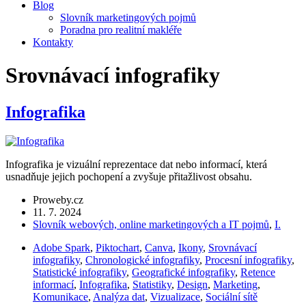
Blog
Slovník marketingových pojmů
Poradna pro realitní makléře
Kontakty
Srovnávací infografiky
Infografika
Infografika je vizuální reprezentace dat nebo informací, která
usnadňuje jejich pochopení a zvyšuje přitažlivost obsahu.
Proweby.cz
11. 7. 2024
Slovník webových, online marketingových a IT pojmů
,
I.
Adobe Spark
,
Piktochart
,
Canva
,
Ikony
,
Srovnávací
infografiky
,
Chronologické infografiky
,
Procesní infografiky
,
Statistické infografiky
,
Geografické infografiky
,
Retence
informací
,
Infografika
,
Statistiky
,
Design
,
Marketing
,
Komunikace
,
Analýza dat
,
Vizualizace
,
Sociální sítě