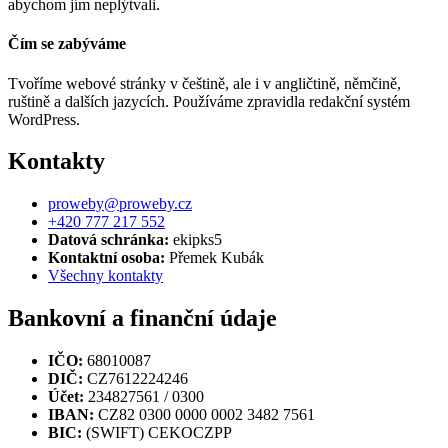
abychom jím neplýtvali.
Čím se zabýváme
Tvoříme webové stránky v češtině, ale i v angličtině, němčině,
ruštině a dalších jazycích. Používáme zpravidla redakční systém
WordPress.
Kontakty
proweby@proweby.cz
+420 777 217 552
Datová schránka:
ekipks5
Kontaktní osoba:
Přemek Kubák
Všechny kontakty
Bankovní a finanční údaje
IČO:
68010087
DIČ:
CZ7612224246
Účet:
234827561 / 0300
IBAN:
CZ82 0300 0000 0002 3482 7561
BIC:
(SWIFT) CEKOCZPP