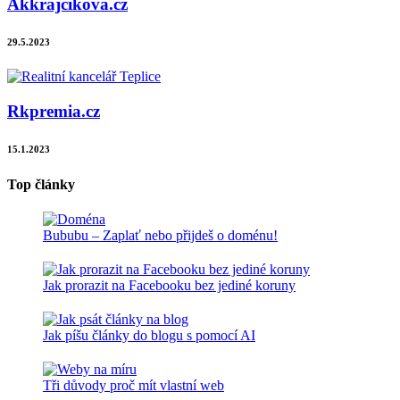
Akkrajcikova.cz
29.5.2023
Rkpremia.cz
15.1.2023
Top články
Bububu – Zaplať nebo přijdeš o doménu!
Jak prorazit na Facebooku bez jediné koruny
Jak píšu články do blogu s pomocí AI
Tři důvody proč mít vlastní web