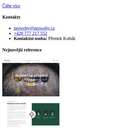
Čtěte více
Kontakty
proweby@proweby.cz
+420 777 217 552
Kontaktní osoba:
Přemek Kubák
Nejnovější reference