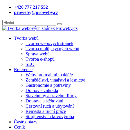
+420 777 217 552
proweby@proweby.cz
Tvorba webů
Tvorba webových stránek
Tvorba multijazyčných webů
Správa webů
Tvorba e-shopů
SEO
Reference
Weby pro realitní makléře
Zemědělství, vinařství a lesnictví
Gastronomie a potraviny
Domov a zahrada
Stavebniny a stavební firmy
Doprava a stěhování
Cestovní ruch a ubytování
Řemesla a ruční práce
Strojírenství a kovovýroba
Časté dotazy
Ceník