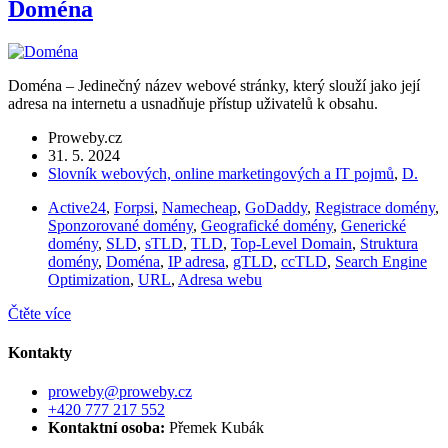
Doména
Doména – Jedinečný název webové stránky, který slouží jako její
adresa na internetu a usnadňuje přístup uživatelů k obsahu.
Proweby.cz
31. 5. 2024
Slovník webových, online marketingových a IT pojmů
,
D.
Active24
,
Forpsi
,
Namecheap
,
GoDaddy
,
Registrace domény
,
Sponzorované domény
,
Geografické domény
,
Generické
domény
,
SLD
,
sTLD
,
TLD
,
Top-Level Domain
,
Struktura
domény
,
Doména
,
IP adresa
,
gTLD
,
ccTLD
,
Search Engine
Optimization
,
URL
,
Adresa webu
Čtěte více
Kontakty
proweby@proweby.cz
+420 777 217 552
Kontaktní osoba:
Přemek Kubák