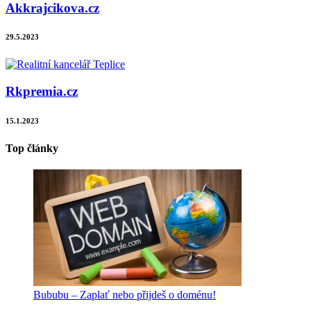
Akkrajcikova.cz
29.5.2023
Rkpremia.cz
15.1.2023
Top články
Bububu – Zaplať nebo přijdeš o doménu!