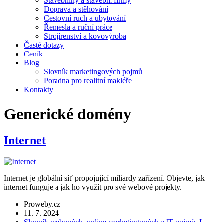
Stavebniny a stavební firmy
Doprava a stěhování
Cestovní ruch a ubytování
Řemesla a ruční práce
Strojírenství a kovovýroba
Časté dotazy
Ceník
Blog
Slovník marketingových pojmů
Poradna pro realitní makléře
Kontakty
Generické domény
Internet
Internet je globální síť propojující miliardy zařízení. Objevte, jak
internet funguje a jak ho využít pro své webové projekty.
Proweby.cz
11. 7. 2024
Slovník webových, online marketingových a IT pojmů
,
I.