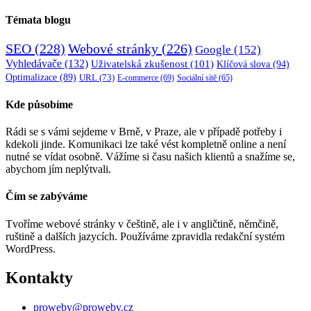
Témata blogu
SEO
(228)
Webové stránky
(226)
Google
(152)
Vyhledávače
(132)
Uživatelská zkušenost
(101)
Klíčová slova
(94)
Optimalizace
(89)
URL
(73)
E-commerce
(69)
Sociální sítě
(65)
Kde působíme
Rádi se s vámi sejdeme v Brně, v Praze, ale v případě potřeby i
kdekoli jinde. Komunikaci lze také vést kompletně online a není
nutné se vídat osobně. Vážíme si času našich klientů a snažíme se,
abychom jím neplýtvali.
Čím se zabýváme
Tvoříme webové stránky v češtině, ale i v angličtině, němčině,
ruštině a dalších jazycích. Používáme zpravidla redakční systém
WordPress.
Kontakty
proweby@proweby.cz