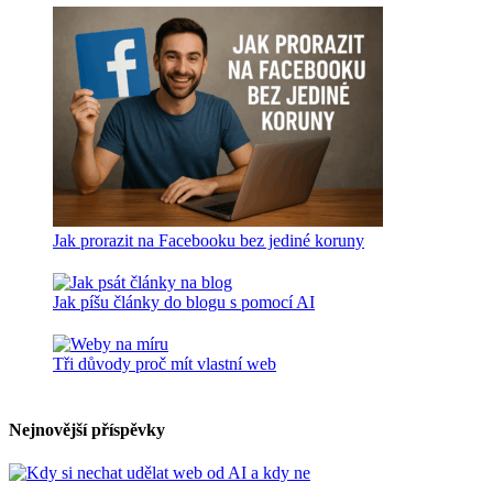
Jak prorazit na Facebooku bez jediné koruny
Jak píšu články do blogu s pomocí AI
Tři důvody proč mít vlastní web
Nejnovější příspěvky