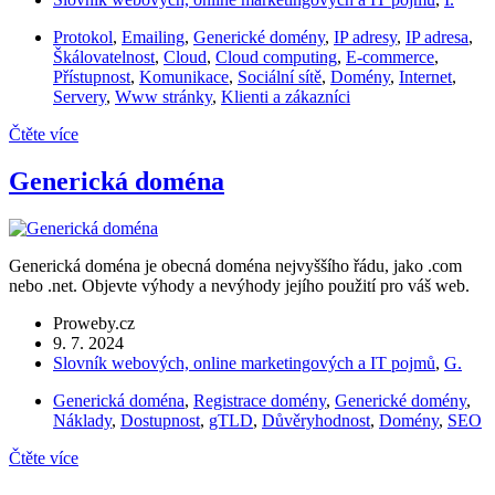
Protokol
,
Emailing
,
Generické domény
,
IP adresy
,
IP adresa
,
Škálovatelnost
,
Cloud
,
Cloud computing
,
E-commerce
,
Přístupnost
,
Komunikace
,
Sociální sítě
,
Domény
,
Internet
,
Servery
,
Www stránky
,
Klienti a zákazníci
Čtěte více
Generická doména
Generická doména je obecná doména nejvyššího řádu, jako .com
nebo .net. Objevte výhody a nevýhody jejího použití pro váš web.
Proweby.cz
9. 7. 2024
Slovník webových, online marketingových a IT pojmů
,
G.
Generická doména
,
Registrace domény
,
Generické domény
,
Náklady
,
Dostupnost
,
gTLD
,
Důvěryhodnost
,
Domény
,
SEO
Čtěte více