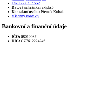
+420 777 217 552
Datová schránka:
ekipks5
Kontaktní osoba:
Přemek Kubák
Všechny kontakty
Bankovní a finanční údaje
IČO:
68010087
DIČ:
CZ7612224246
Účet:
234827561 / 0300
IBAN:
CZ82 0300 0000 0002 3482 7561
BIC:
(SWIFT) CEKOCZPP
Proweby.cz
Tvoříme webové stránky
a e-shopy pro menší a střední firmy. Rádi
se s Vámi potkáme v Brně, u vás v kanceláři, ale pracujeme a
domlouváme se s klienty také online bez nutnosti osobního setkání.
Fakturační adresa a sídlo firmy:
Lovčičky 216
Podnikatel je zapsán v živnostenském rejstříku
© 2021 - Proweby.cz |
Zpracování osobních údajů
|
Zásady cookies