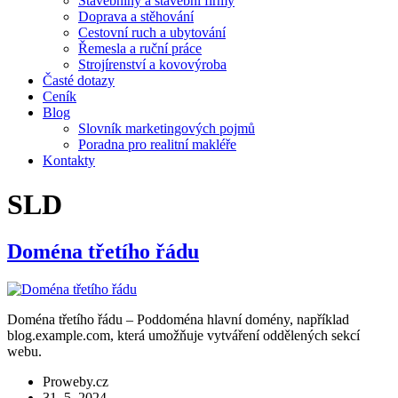
Stavebniny a stavební firmy
Doprava a stěhování
Cestovní ruch a ubytování
Řemesla a ruční práce
Strojírenství a kovovýroba
Časté dotazy
Ceník
Blog
Slovník marketingových pojmů
Poradna pro realitní makléře
Kontakty
SLD
Doména třetího řádu
Doména třetího řádu – Poddoména hlavní domény, například
blog.example.com, která umožňuje vytváření oddělených sekcí
webu.
Proweby.cz
31. 5. 2024