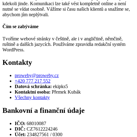
kdekoli jinde. Komunikaci lze také vést kompletně online a není
nutné se vídat osobně. Vážíme si času našich klientů a snažíme se,
abychom jím neplýtvali.
Čím se zabýváme
Tvoříme webové stránky v češtině, ale i v angličtině, němčině,
ruštině a dalších jazycích. Používáme zpravidla redakční systém
WordPress.
Kontakty
proweby@proweby.cz
+420 777 217 552
Datová schránka:
ekipks5
Kontaktní osoba:
Přemek Kubák
Všechny kontakty
Bankovní a finanční údaje
IČO:
68010087
DIČ:
CZ7612224246
Účet:
234827561 / 0300