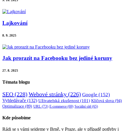
Lajkování
8. 9. 2025
Jak prorazit na Facebooku bez jediné koruny
27. 8. 2025
Témata blogu
SEO
(228)
Webové stránky
(226)
Google
(152)
Vyhledávače
(132)
Uživatelská zkušenost
(101)
Klíčová slova
(94)
Optimalizace
(89)
URL
(73)
E-commerce
(69)
Sociální sítě
(65)
Kde působíme
Rádi se s vámi sejdeme v Brně, v Praze, ale v případě potřeby i