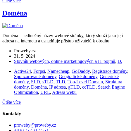
Čtěte více
Doména
Doména – Jedinečný název webové stránky, který slouží jako její
adresa na internetu a usnadňuje přístup uživatelů k obsahu.
Proweby.cz
31. 5. 2024
Slovník webových, online marketingových a IT pojmů
,
D.
Active24
,
Forpsi
,
Namecheap
,
GoDaddy
,
Registrace domény
,
Sponzorované domény
,
Geografické domény
,
Generické
domény
,
SLD
,
sTLD
,
TLD
,
Top-Level Domain
,
Struktura
domény
,
Doména
,
IP adresa
,
gTLD
,
ccTLD
,
Search Engine
Optimization
,
URL
,
Adresa webu
Čtěte více
Kontakty
proweby@proweby.cz
+420 777 217 552