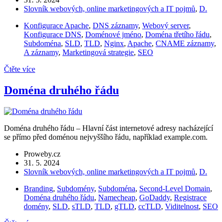
Slovník webových, online marketingových a IT pojmů
,
D.
Konfigurace Apache
,
DNS záznamy
,
Webový server
,
Konfigurace DNS
,
Doménové jméno
,
Doména třetího řádu
,
Subdoména
,
SLD
,
TLD
,
Nginx
,
Apache
,
CNAME záznamy
,
A záznamy
,
Marketingová strategie
,
SEO
Čtěte více
Doména druhého řádu
Doména druhého řádu – Hlavní část internetové adresy nacházející
se přímo před doménou nejvyššího řádu, například example.com.
Proweby.cz
31. 5. 2024
Slovník webových, online marketingových a IT pojmů
,
D.
Branding
,
Subdomény
,
Subdoména
,
Second-Level Domain
,
Doména druhého řádu
,
Namecheap
,
GoDaddy
,
Registrace
domény
,
SLD
,
sTLD
,
TLD
,
gTLD
,
ccTLD
,
Viditelnost
,
SEO