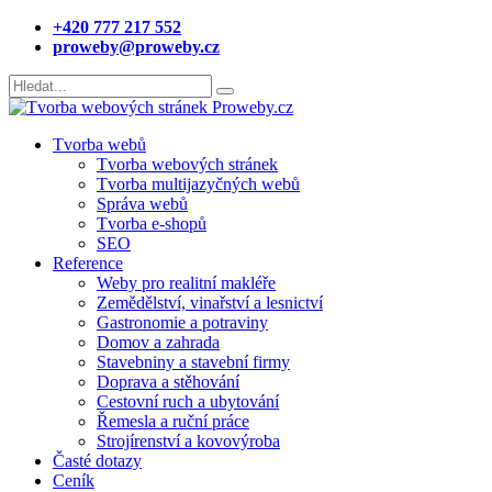
+420 777 217 552
proweby@proweby.cz
Tvorba webů
Tvorba webových stránek
Tvorba multijazyčných webů
Správa webů
Tvorba e-shopů
SEO
Reference
Weby pro realitní makléře
Zemědělství, vinařství a lesnictví
Gastronomie a potraviny
Domov a zahrada
Stavebniny a stavební firmy
Doprava a stěhování
Cestovní ruch a ubytování
Řemesla a ruční práce
Strojírenství a kovovýroba
Časté dotazy
Ceník