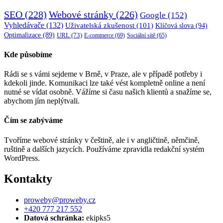
SEO
(228)
Webové stránky
(226)
Google
(152)
Vyhledávače
(132)
Uživatelská zkušenost
(101)
Klíčová slova
(94)
Optimalizace
(89)
URL
(73)
E-commerce
(69)
Sociální sítě
(65)
Kde působíme
Rádi se s vámi sejdeme v Brně, v Praze, ale v případě potřeby i
kdekoli jinde. Komunikaci lze také vést kompletně online a není
nutné se vídat osobně. Vážíme si času našich klientů a snažíme se,
abychom jím neplýtvali.
Čím se zabýváme
Tvoříme webové stránky v češtině, ale i v angličtině, němčině,
ruštině a dalších jazycích. Používáme zpravidla redakční systém
WordPress.
Kontakty
proweby@proweby.cz
+420 777 217 552
Datová schránka:
ekipks5