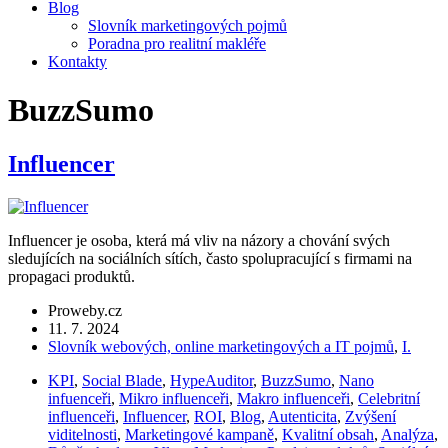
Blog
Slovník marketingových pojmů
Poradna pro realitní makléře
Kontakty
BuzzSumo
Influencer
Influencer je osoba, která má vliv na názory a chování svých
sledujících na sociálních sítích, často spolupracující s firmami na
propagaci produktů.
Proweby.cz
11. 7. 2024
Slovník webových, online marketingových a IT pojmů
,
I.
KPI
,
Social Blade
,
HypeAuditor
,
BuzzSumo
,
Nano
infuenceři
,
Mikro influenceři
,
Makro influenceři
,
Celebritní
influenceři
,
Influencer
,
ROI
,
Blog
,
Autenticita
,
Zvýšení
viditelnosti
,
Marketingové kampaně
,
Kvalitní obsah
,
Analýza
,