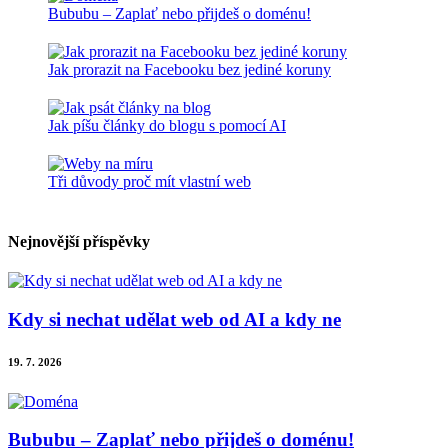
Bububu – Zaplať nebo přijdeš o doménu!
Jak prorazit na Facebooku bez jediné koruny
Jak píšu články do blogu s pomocí AI
Tři důvody proč mít vlastní web
Nejnovější příspěvky
Kdy si nechat udělat web od AI a kdy ne
19. 7. 2026
Bububu – Zaplať nebo přijdeš o doménu!