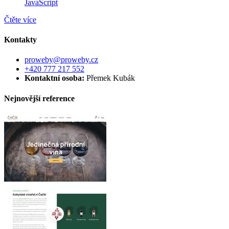
JavaScript
Čtěte více
Kontakty
proweby@proweby.cz
+420 777 217 552
Kontaktní osoba:
Přemek Kubák
Nejnovější reference