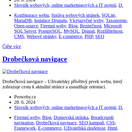
Slovník webových, online marketingových a IT pojmů
,
D.
Konfigurace webu
,
Správa webových stránek
,
SQLite
,
MariaDB
,
Instalace Drupalu
,
Vícejazyčné weby
,
Taxonomie
,
Open-source
,
Firemní weby
,
Blog
,
Bezpečnost
,
Microsoft
SQL Server
,
PostgreSQL
,
MySQL
,
Drupal
,
Rozšiřitelnost
,
CMS
,
Webové stránky
,
E-commerce
,
PHP
,
SEO
Čtěte více
Drobečková navigace
Drobečková navigace – Uživatelsky přívětivý prvek webu, který
zobrazuje cestu k aktuální stránce a usnadňuje orientaci.
Proweby.cz
28. 6. 2024
Slovník webových, online marketingových a IT pojmů
,
D.
Firemní weby
,
Blog
,
Domovská stránka
,
Breadcrumb
navigation
,
Drobečková navigace
,
SEO kampaň
,
CSS
,
Framework
,
E-commerce
,
Uživatelská zkušenost
,
Html
,