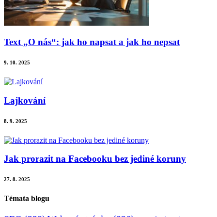
Text „O nás“: jak ho napsat a jak ho nepsat
9. 10. 2025
Lajkování
8. 9. 2025
Jak prorazit na Facebooku bez jediné koruny
27. 8. 2025
Témata blogu