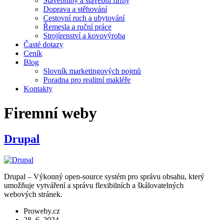
Stavebniny a stavební firmy
Doprava a stěhování
Cestovní ruch a ubytování
Řemesla a ruční práce
Strojírenství a kovovýroba
Časté dotazy
Ceník
Blog
Slovník marketingových pojmů
Poradna pro realitní makléře
Kontakty
Firemní weby
Drupal
Drupal – Výkonný open-source systém pro správu obsahu, který
umožňuje vytváření a správu flexibilních a škálovatelných
webových stránek.
Proweby.cz
28. 6. 2024