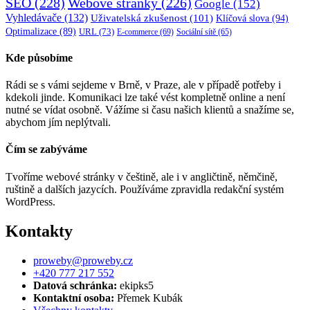
SEO
(228)
Webové stránky
(226)
Google
(152)
Vyhledávače
(132)
Uživatelská zkušenost
(101)
Klíčová slova
(94)
Optimalizace
(89)
URL
(73)
E-commerce
(69)
Sociální sítě
(65)
Kde působíme
Rádi se s vámi sejdeme v Brně, v Praze, ale v případě potřeby i
kdekoli jinde. Komunikaci lze také vést kompletně online a není
nutné se vídat osobně. Vážíme si času našich klientů a snažíme se,
abychom jím neplýtvali.
Čím se zabýváme
Tvoříme webové stránky v češtině, ale i v angličtině, němčině,
ruštině a dalších jazycích. Používáme zpravidla redakční systém
WordPress.
Kontakty
proweby@proweby.cz
+420 777 217 552
Datová schránka:
ekipks5
Kontaktní osoba:
Přemek Kubák