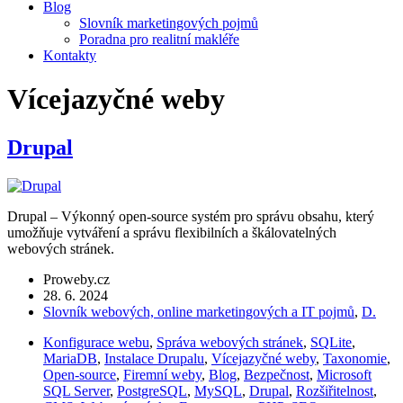
Blog
Slovník marketingových pojmů
Poradna pro realitní makléře
Kontakty
Vícejazyčné weby
Drupal
Drupal – Výkonný open-source systém pro správu obsahu, který
umožňuje vytváření a správu flexibilních a škálovatelných
webových stránek.
Proweby.cz
28. 6. 2024
Slovník webových, online marketingových a IT pojmů
,
D.
Konfigurace webu
,
Správa webových stránek
,
SQLite
,
MariaDB
,
Instalace Drupalu
,
Vícejazyčné weby
,
Taxonomie
,
Open-source
,
Firemní weby
,
Blog
,
Bezpečnost
,
Microsoft
SQL Server
,
PostgreSQL
,
MySQL
,
Drupal
,
Rozšiřitelnost
,