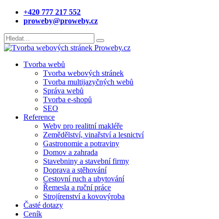
+420 777 217 552
proweby@proweby.cz
Tvorba webů
Tvorba webových stránek
Tvorba multijazyčných webů
Správa webů
Tvorba e-shopů
SEO
Reference
Weby pro realitní makléře
Zemědělství, vinařství a lesnictví
Gastronomie a potraviny
Domov a zahrada
Stavebniny a stavební firmy
Doprava a stěhování
Cestovní ruch a ubytování
Řemesla a ruční práce
Strojírenství a kovovýroba
Časté dotazy
Ceník