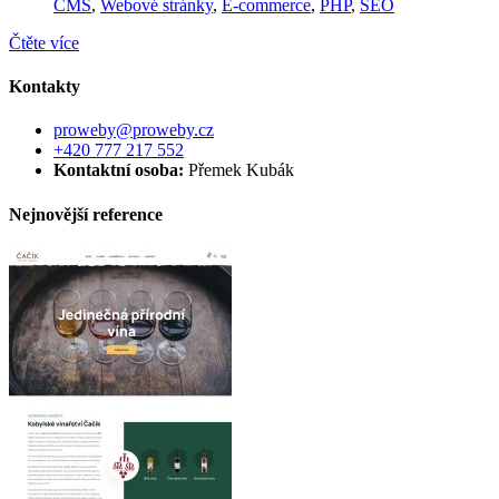
CMS
,
Webové stránky
,
E-commerce
,
PHP
,
SEO
Čtěte více
Kontakty
proweby@proweby.cz
+420 777 217 552
Kontaktní osoba:
Přemek Kubák
Nejnovější reference