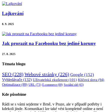
Lajkování
8. 9. 2025
Jak prorazit na Facebooku bez jediné koruny
27. 8. 2025
Témata blogu
SEO
(228)
Webové stránky
(226)
Google
(152)
Vyhledávače
(132)
Uživatelská zkušenost
(101)
Klíčová slova
(94)
Optimalizace
(89)
URL
(73)
E-commerce
(69)
Sociální sítě
(65)
Kde působíme
Rádi se s vámi sejdeme v Brně, v Praze, ale v případě potřeby i
kdekoli jinde. Komunikaci lze také vést kompletně online a není