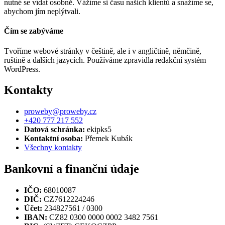
nutné se vídat osobně. Vážíme si času našich klientů a snažíme se,
abychom jím neplýtvali.
Čím se zabýváme
Tvoříme webové stránky v češtině, ale i v angličtině, němčině,
ruštině a dalších jazycích. Používáme zpravidla redakční systém
WordPress.
Kontakty
proweby@proweby.cz
+420 777 217 552
Datová schránka:
ekipks5
Kontaktní osoba:
Přemek Kubák
Všechny kontakty
Bankovní a finanční údaje
IČO:
68010087
DIČ:
CZ7612224246
Účet:
234827561 / 0300
IBAN:
CZ82 0300 0000 0002 3482 7561