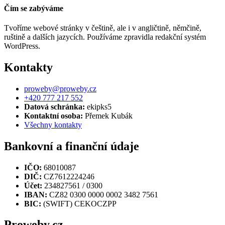
Čím se zabýváme
Tvoříme webové stránky v češtině, ale i v angličtině, němčině,
ruštině a dalších jazycích. Používáme zpravidla redakční systém
WordPress.
Kontakty
proweby@proweby.cz
+420 777 217 552
Datová schránka:
ekipks5
Kontaktní osoba:
Přemek Kubák
Všechny kontakty
Bankovní a finanční údaje
IČO:
68010087
DIČ:
CZ7612224246
Účet:
234827561 / 0300
IBAN:
CZ82 0300 0000 0002 3482 7561
BIC:
(SWIFT) CEKOCZPP
Proweby.cz