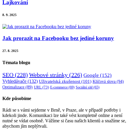
Lajkování
8. 9. 2025
Jak prorazit na Facebooku bez jediné koruny
27. 8. 2025
Témata blogu
SEO
(228)
Webové stránky
(226)
Google
(152)
Vyhledávače
(132)
Uživatelská zkušenost
(101)
Klíčová slova
(94)
Optimalizace
(89)
URL
(73)
E-commerce
(69)
Sociální sítě
(65)
Kde působíme
Rádi se s vámi sejdeme v Brně, v Praze, ale v případě potřeby i
kdekoli jinde. Komunikaci lze také vést kompletně online a není
nutné se vídat osobně. Vážíme si času našich klientů a snažíme se,
abychom jím neplýtvali.