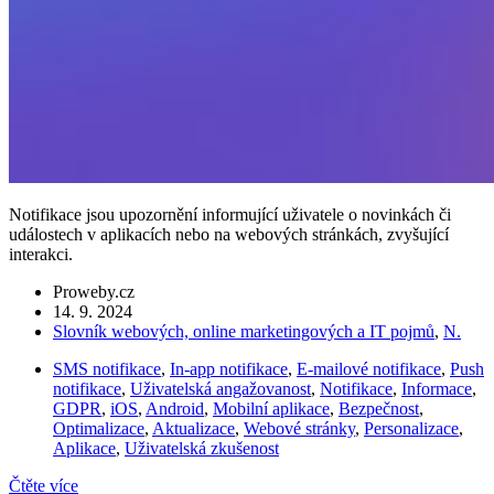
Notifikace jsou upozornění informující uživatele o novinkách či
událostech v aplikacích nebo na webových stránkách, zvyšující
interakci.
Proweby.cz
14. 9. 2024
Slovník webových, online marketingových a IT pojmů
,
N.
SMS notifikace
,
In-app notifikace
,
E-mailové notifikace
,
Push
notifikace
,
Uživatelská angažovanost
,
Notifikace
,
Informace
,
GDPR
,
iOS
,
Android
,
Mobilní aplikace
,
Bezpečnost
,
Optimalizace
,
Aktualizace
,
Webové stránky
,
Personalizace
,
Aplikace
,
Uživatelská zkušenost
Čtěte více