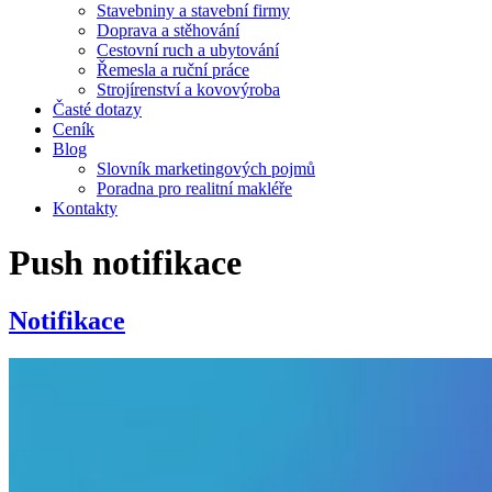
Stavebniny a stavební firmy
Doprava a stěhování
Cestovní ruch a ubytování
Řemesla a ruční práce
Strojírenství a kovovýroba
Časté dotazy
Ceník
Blog
Slovník marketingových pojmů
Poradna pro realitní makléře
Kontakty
Push notifikace
Notifikace