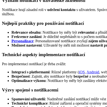
Význam notifikací v uživatelské zkušenosti
Notifikace hrají zásadní roli v
udržení kontaktu
s uživatelem. Správ
službou.
Nejlepší praktiky pro používání notifikací
Relevance obsahu
: Notifikace by měly být
relevantní
a přináš
Frekvence zasílání
: Je důležité nepřehánět to s počtem notifik
Personalizace
: Personalizované notifikace zvyšují
zájem uživa
Možnost nastavení
: Uživatelé by měli mít možnost
nastavit p
Technické aspekty implementace notifikací
Pro implementaci notifikací je třeba zvážit:
Integraci s platformami
: Různé platformy (
iOS
,
Android
, web
Bezpečnost
: Zajistit, aby notifikace byly
bezpečné
a neobsahova
Optimalizace výkonu
: Notifikace by měly být zasílány efekti
Výzvy spojené s notifikacemi
Spamování uživatelů
: Nadměrné zasílání notifikací může vést
Technické komplikace
: Různé zařízení a operační systémy 