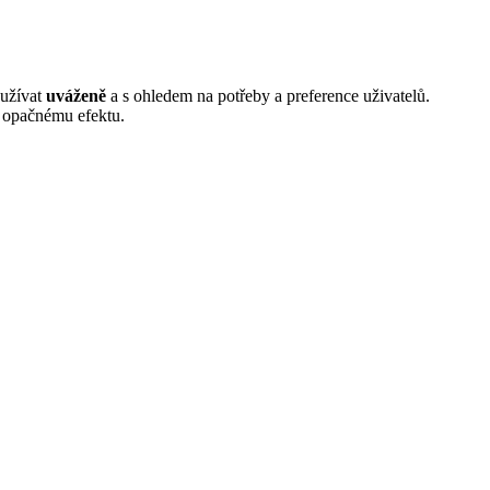
oužívat
uváženě
a s ohledem na potřeby a preference uživatelů.
k opačnému efektu.