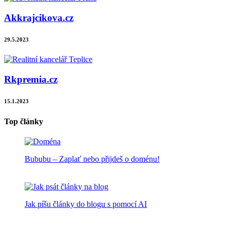
Akkrajcikova.cz
29.5.2023
Rkpremia.cz
15.1.2023
Top články
Bububu – Zaplať nebo přijdeš o doménu!
Jak píšu články do blogu s pomocí AI