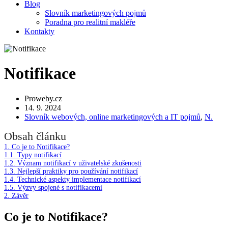
Blog
Slovník marketingových pojmů
Poradna pro realitní makléře
Kontakty
Notifikace
Proweby.cz
14. 9. 2024
Slovník webových, online marketingových a IT pojmů
,
N.
Obsah článku
1.
Co je to Notifikace?
1.1.
Typy notifikací
1.2.
Význam notifikací v uživatelské zkušenosti
1.3.
Nejlepší praktiky pro používání notifikací
1.4.
Technické aspekty implementace notifikací
1.5.
Výzvy spojené s notifikacemi
2.
Závěr
Co je to Notifikace?