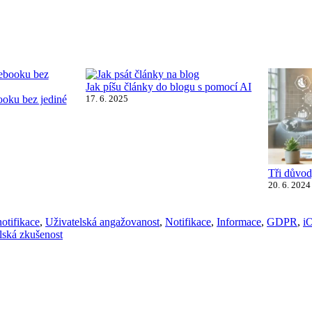
Jak píšu články do blogu s pomocí AI
ooku bez jediné
17. 6. 2025
Tři důvod
20. 6. 2024
otifikace
,
Uživatelská angažovanost
,
Notifikace
,
Informace
,
GDPR
,
i
lská zkušenost