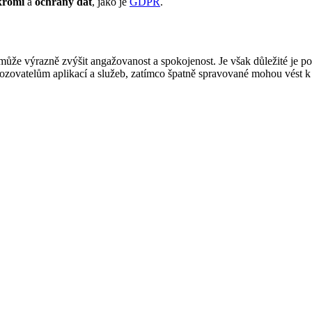
kromí
a
ochrany dat
, jako je
GDPR
.
může výrazně zvýšit angažovanost a spokojenost. Je však důležité je p
ovozovatelům aplikací a služeb, zatímco špatně spravované mohou vést 