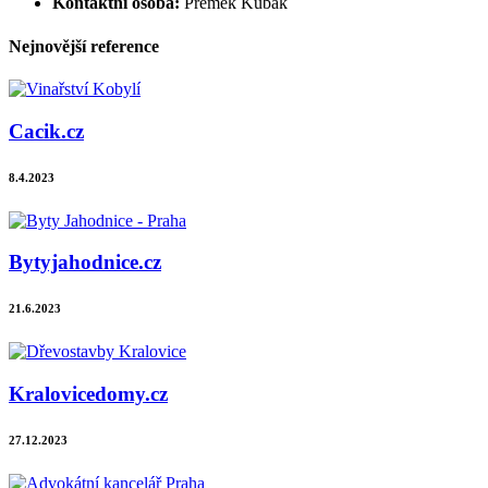
Kontaktní osoba:
Přemek Kubák
Nejnovější reference
Cacik.cz
8.4.2023
Bytyjahodnice.cz
21.6.2023
Kralovicedomy.cz
27.12.2023