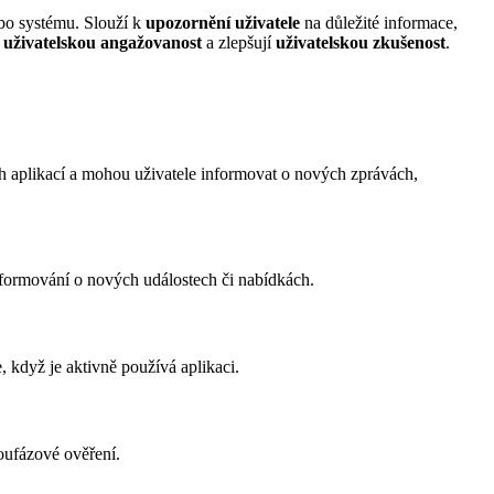
o systému. Slouží k
upozornění uživatele
na důležité informace,
í
uživatelskou angažovanost
a zlepšují
uživatelskou zkušenost
.
ích aplikací a mohou uživatele informovat o nových zprávách,
informování o nových událostech či nabídkách.
, když je aktivně používá aplikaci.
oufázové ověření.