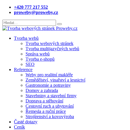
+420 777 217 552
proweby@proweby.cz
Tvorba webů
Tvorba webových stránek
Tvorba multijazyčných webů
Správa webů
Tvorba e-shopů
SEO
Reference
Weby pro realitní makléře
Zemědělství, vinařství a lesnictví
Gastronomie a potraviny
Domov a zahrada
Stavebniny a stavební firmy
Doprava a stěhování
Cestovní ruch a ubytování
Řemesla a ruční práce
Strojírenství a kovovýroba
Časté dotazy
Ceník