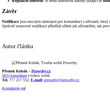
Regulační omezení
: Je třeba dodržovat zákony týkající se
sou
Závěr
Notifikace
jsou mocným nástrojem pro komunikaci s uživateli, který 
Správně nastavené notifikace přinášejí užitek jak uživatelům, tak pr
Autor článku
Přemek Kubák –
Proweby.cz
SEO konzultant
a tvůrce webů.
Tel.
777 217 552,
E-mail
:
proweby@proweby.cz
Kontaktujte mě