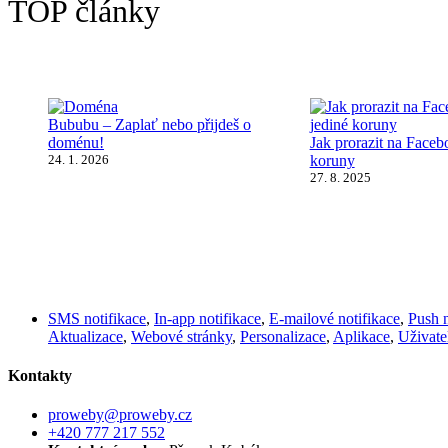
TOP články
Bububu – Zaplať nebo přijdeš o
doménu!
Jak prorazit na Faceb
24. 1. 2026
koruny
27. 8. 2025
SMS notifikace
,
In-app notifikace
,
E-mailové notifikace
,
Push n
Aktualizace
,
Webové stránky
,
Personalizace
,
Aplikace
,
Uživate
Kontakty
proweby@proweby.cz
+420 777 217 552