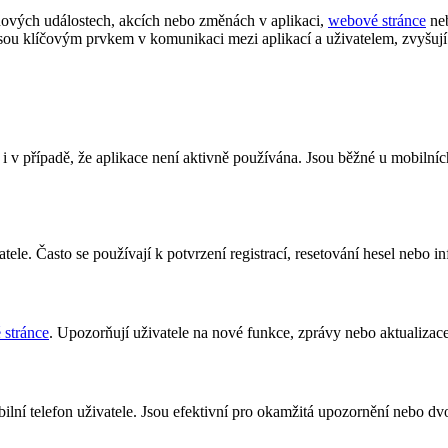
 nových událostech, akcích nebo změnách v aplikaci,
webové stránce
neb
 jsou klíčovým prvkem v komunikaci mezi aplikací a uživatelem, zvyšuj
to i v případě, že aplikace není aktivně používána. Jsou běžné u mobiln
tele. Často se používají k potvrzení registrací, resetování hesel nebo 
stránce
. Upozorňují uživatele na nové funkce, zprávy nebo aktualizace
ilní telefon uživatele. Jsou efektivní pro okamžitá upozornění nebo dv