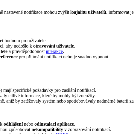
ně nastavené notifikace mohou zvýšit
loajalitu uživatelů
, informovat je
et hodnotu pro uživatele.
ací, aby nedošlo k
otravování uživatele
.
tele
a pravděpodobnost
interakce
.
reference
pro přijímání notifikací nebo je snadno vypnout.
) mají specifické požadavky pro zasílání notifikací.
ly citlivé informace, které by mohly být zneužity.
vně, aniž by zatěžovaly systém nebo spotřebovávaly nadměrně baterii zař
 k
odhlášení
nebo
odinstalaci aplikace
.
mohou způsobovat
nekompatibility
v zobrazování notifikací.