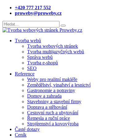
+420 777 217 552
proweby@proweby.cz
Tvorba webů
Tvorba webových stránek
Tvorba multijazyčných webů
Správa webů
Tvorba e-shopů
SEO
Reference
Weby pro realitní makléře
Zemědělství, vinařství a lesnictví
Gastronomie a potraviny
Domov a zahrada
Stavebniny a stavební firmy
Doprava a stěhování
Cestovní ruch a ubytování
Řemesla a ruční práce
Strojírenství a kovovýroba
Časté dotazy
Ceník