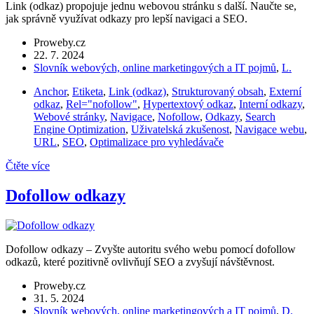
Link (odkaz) propojuje jednu webovou stránku s další. Naučte se,
jak správně využívat odkazy pro lepší navigaci a SEO.
Proweby.cz
22. 7. 2024
Slovník webových, online marketingových a IT pojmů
,
L.
Anchor
,
Etiketa
,
Link (odkaz)
,
Strukturovaný obsah
,
Externí
odkaz
,
Rel="nofollow"
,
Hypertextový odkaz
,
Interní odkazy
,
Webové stránky
,
Navigace
,
Nofollow
,
Odkazy
,
Search
Engine Optimization
,
Uživatelská zkušenost
,
Navigace webu
,
URL
,
SEO
,
Optimalizace pro vyhledávače
Čtěte více
Dofollow odkazy
Dofollow odkazy – Zvyšte autoritu svého webu pomocí dofollow
odkazů, které pozitivně ovlivňují SEO a zvyšují návštěvnost.
Proweby.cz
31. 5. 2024
Slovník webových, online marketingových a IT pojmů
,
D.