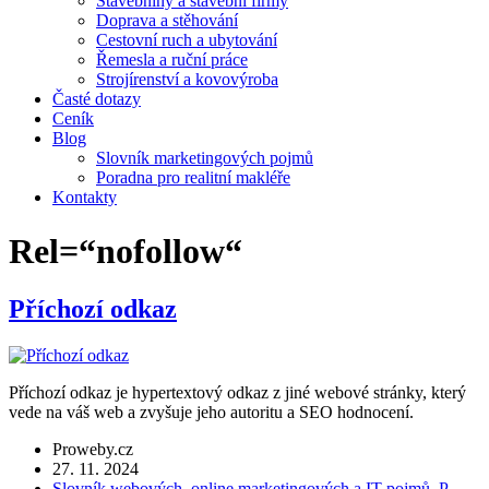
Stavebniny a stavební firmy
Doprava a stěhování
Cestovní ruch a ubytování
Řemesla a ruční práce
Strojírenství a kovovýroba
Časté dotazy
Ceník
Blog
Slovník marketingových pojmů
Poradna pro realitní makléře
Kontakty
Rel=“nofollow“
Příchozí odkaz
Příchozí odkaz je hypertextový odkaz z jiné webové stránky, který
vede na váš web a zvyšuje jeho autoritu a SEO hodnocení.
Proweby.cz
27. 11. 2024
Slovník webových, online marketingových a IT pojmů
,
P.