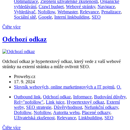
Optimalizace
,
Zlepšení uživatelské zkušenosti
,
Organické
vyhledávání
,
Crawl budget
,
Webové stránky
,
Navigace
,
Vyhledávač
,
Nofollow
,
Webmaster
,
Relevance
,
Penalizace
,
Sociální sítě
,
Google
,
Interní linkbuilding
,
SEO
Čtěte více
Odchozí odkaz
Odchozí odkaz je hypertextový odkaz, který vede z vaší webové
stránky na externí stránku a může ovlivnit SEO.
Proweby.cz
17. 9. 2024
Slovník webových, online marketingových a IT pojmů
,
O.
Outbound link
,
Odchozí odkaz
,
Informace
,
Budování důvěry
,
Rel="nofollow"
,
Link juice
,
Hypertextový odkaz
,
Externí
weby
,
SEO strategie
,
Důvěryhodnost
,
Nefunkční odkazy
,
Dofollow
,
Nofollow
,
Autorita webu
,
Placené odkazy
,
Uživatelská zkušenost
,
Relevance
,
Linkbuilding
,
SEO
Čtěte více