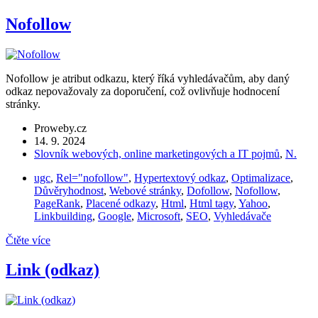
Nofollow
Nofollow je atribut odkazu, který říká vyhledávačům, aby daný
odkaz nepovažovaly za doporučení, což ovlivňuje hodnocení
stránky.
Proweby.cz
14. 9. 2024
Slovník webových, online marketingových a IT pojmů
,
N.
ugc
,
Rel="nofollow"
,
Hypertextový odkaz
,
Optimalizace
,
Důvěryhodnost
,
Webové stránky
,
Dofollow
,
Nofollow
,
PageRank
,
Placené odkazy
,
Html
,
Html tagy
,
Yahoo
,
Linkbuilding
,
Google
,
Microsoft
,
SEO
,
Vyhledávače
Čtěte více
Link (odkaz)