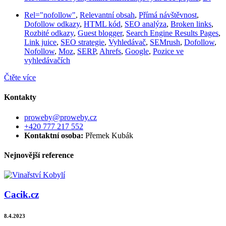
Rel="nofollow"
,
Relevantní obsah
,
Přímá návštěvnost
,
Dofollow odkazy
,
HTML kód
,
SEO analýza
,
Broken links
,
Rozbité odkazy
,
Guest blogger
,
Search Engine Results Pages
,
Link juice
,
SEO strategie
,
Vyhledávač
,
SEMrush
,
Dofollow
,
Nofollow
,
Moz
,
SERP
,
Ahrefs
,
Google
,
Pozice ve
vyhledávačích
Čtěte více
Kontakty
proweby@proweby.cz
+420 777 217 552
Kontaktní osoba:
Přemek Kubák
Nejnovější reference
Cacik.cz
8.4.2023