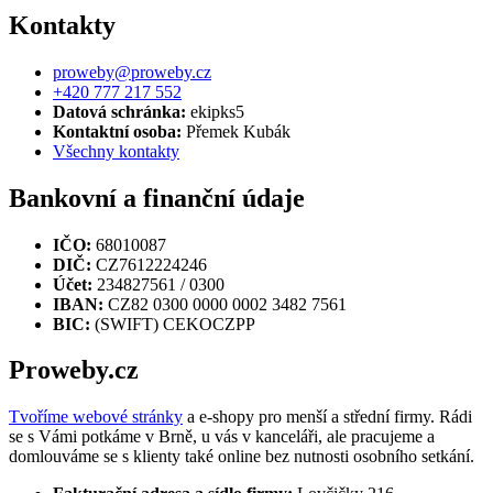
Kontakty
proweby@proweby.cz
+420 777 217 552
Datová schránka:
ekipks5
Kontaktní osoba:
Přemek Kubák
Všechny kontakty
Bankovní a finanční údaje
IČO:
68010087
DIČ:
CZ7612224246
Účet:
234827561 / 0300
IBAN:
CZ82 0300 0000 0002 3482 7561
BIC:
(SWIFT) CEKOCZPP
Proweby.cz
Tvoříme webové stránky
a e-shopy pro menší a střední firmy. Rádi
se s Vámi potkáme v Brně, u vás v kanceláři, ale pracujeme a
domlouváme se s klienty také online bez nutnosti osobního setkání.