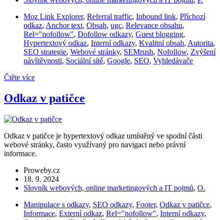
Moz Link Explorer
,
Referral traffic
,
Inbound link
,
Příchozí
odkaz
,
Anchor text
,
Obsah
,
ugc
,
Relevance obsahu
,
Rel="nofollow"
,
Dofollow odkazy
,
Guest blogging
,
Hypertextový odkaz
,
Interní odkazy
,
Kvalitní obsah
,
Autorita
,
SEO strategie
,
Webové stránky
,
SEMrush
,
Nofollow
,
Zvýšení
návštěvnosti
,
Sociální sítě
,
Google
,
SEO
,
Vyhledávače
Čtěte více
Odkaz v patičce
Odkaz v patičce je hypertextový odkaz umístěný ve spodní části
webové stránky, často využívaný pro navigaci nebo právní
informace.
Proweby.cz
18. 9. 2024
Slovník webových, online marketingových a IT pojmů
,
O.
Manipulace s odkazy
,
SEO odkazy
,
Footer
,
Odkaz v patičce
,
Informace
,
Externí odkaz
,
Rel="nofollow"
,
Interní odkazy
,