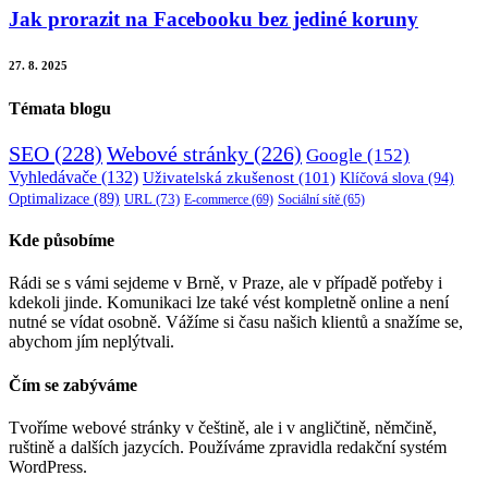
Jak prorazit na Facebooku bez jediné koruny
27. 8. 2025
Témata blogu
SEO
(228)
Webové stránky
(226)
Google
(152)
Vyhledávače
(132)
Uživatelská zkušenost
(101)
Klíčová slova
(94)
Optimalizace
(89)
URL
(73)
E-commerce
(69)
Sociální sítě
(65)
Kde působíme
Rádi se s vámi sejdeme v Brně, v Praze, ale v případě potřeby i
kdekoli jinde. Komunikaci lze také vést kompletně online a není
nutné se vídat osobně. Vážíme si času našich klientů a snažíme se,
abychom jím neplýtvali.
Čím se zabýváme
Tvoříme webové stránky v češtině, ale i v angličtině, němčině,
ruštině a dalších jazycích. Používáme zpravidla redakční systém
WordPress.