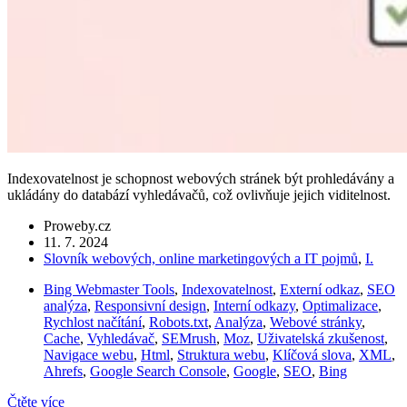
Indexovatelnost je schopnost webových stránek být prohledávány a
ukládány do databází vyhledávačů, což ovlivňuje jejich viditelnost.
Proweby.cz
11. 7. 2024
Slovník webových, online marketingových a IT pojmů
,
I.
Bing Webmaster Tools
,
Indexovatelnost
,
Externí odkaz
,
SEO
analýza
,
Responsivní design
,
Interní odkazy
,
Optimalizace
,
Rychlost načítání
,
Robots.txt
,
Analýza
,
Webové stránky
,
Cache
,
Vyhledávač
,
SEMrush
,
Moz
,
Uživatelská zkušenost
,
Navigace webu
,
Html
,
Struktura webu
,
Klíčová slova
,
XML
,
Ahrefs
,
Google Search Console
,
Google
,
SEO
,
Bing
Čtěte více