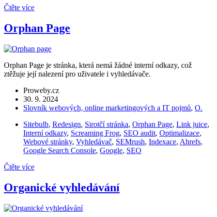
Čtěte více
Orphan Page
Orphan Page je stránka, která nemá žádné interní odkazy, což
ztěžuje její nalezení pro uživatele i vyhledávače.
Proweby.cz
30. 9. 2024
Slovník webových, online marketingových a IT pojmů
,
O.
Sitebulb
,
Redesign
,
Sirotčí stránka
,
Orphan Page
,
Link juice
,
Interní odkazy
,
Screaming Frog
,
SEO audit
,
Optimalizace
,
Webové stránky
,
Vyhledávač
,
SEMrush
,
Indexace
,
Ahrefs
,
Google Search Console
,
Google
,
SEO
Čtěte více
Organické vyhledávání