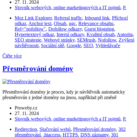
27. 11. 2024
Slovník webových, online marketingových a IT pojmů
,
P.
Moz Link Explorer
,
Referral traffic
,
Inbound link
,
Příchozí
odkaz
,
Anchor text
,
Obsah
,
ugc
,
Relevance obsahu
,
Rel="nofollow"
,
Dofollow odkazy
,
Guest blogging
,
Hypertextový odkaz
,
Interní odkazy
,
Kvalitní obsah
,
Autorita
,
SEO strategie
,
Webové stránky
,
SEMrush
,
Nofollow
,
Zvýšení
návštěvnosti
,
Sociální sítě
,
Google
,
SEO
,
Vyhledávače
Čtěte více
Přesměrování domény
Přesměrování domény je proces, kdy je návštěvník automaticky
přesměrován z jedné domény na jinou, například při změně
Proweby.cz
27. 11. 2024
Slovník webových, online marketingových a IT pojmů
,
P.
Redirection
,
Slučování webů
,
Přesměrování domény
,
302
přesměrování
,
.htaccess
,
HTTPS
,
DNS záznamy
,
301