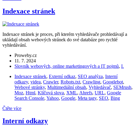
Indexace stránek
Indexace stránek je proces, při kterém vyhledávače prohledávají a
ukládají obsah webových stránek do své databáze pro rychlé
vyhledávání.
Proweby.cz
11. 7. 2024
Slovník webových, online marketingových a IT pojmů
,
I.
Indexace stránek
,
Externí odkaz
,
SEO analýza
,
Interní
odkazy
,
videa
,
Crawler
,
Robots.txt
,
Crawling
,
Googlebot
,
Webové stránky
,
Multimediální obsah
,
Vyhledávač
,
SEMrush
,
Moz
,
Html
,
Klíčová slova
,
XML
,
Ahrefs
,
URL
,
Google
Search Console
,
Yahoo
,
Google
,
Meta tagy
,
SEO
,
Bing
Čtěte více
Interní odkazy