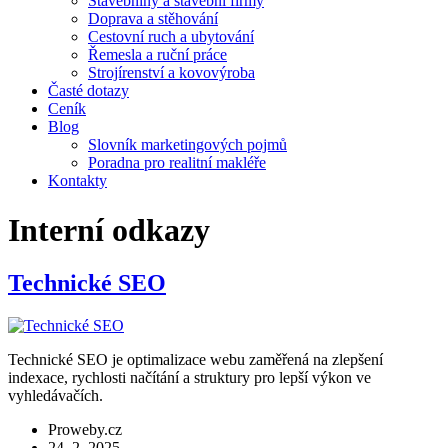
Stavebniny a stavební firmy
Doprava a stěhování
Cestovní ruch a ubytování
Řemesla a ruční práce
Strojírenství a kovovýroba
Časté dotazy
Ceník
Blog
Slovník marketingových pojmů
Poradna pro realitní makléře
Kontakty
Interní odkazy
Technické SEO
Technické SEO je optimalizace webu zaměřená na zlepšení
indexace, rychlosti načítání a struktury pro lepší výkon ve
vyhledávačích.
Proweby.cz
24. 2. 2025