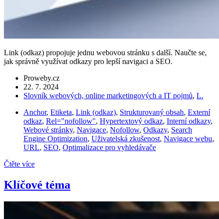
Link (odkaz) propojuje jednu webovou stránku s další. Naučte se,
jak správně využívat odkazy pro lepší navigaci a SEO.
Proweby.cz
22. 7. 2024
Slovník webových, online marketingových a IT pojmů
,
L.
Anchor
,
Etiketa
,
Link (odkaz)
,
Strukturovaný obsah
,
Externí
odkaz
,
Rel="nofollow"
,
Hypertextový odkaz
,
Interní odkazy
,
Webové stránky
,
Navigace
,
Nofollow
,
Odkazy
,
Search
Engine Optimization
,
Uživatelská zkušenost
,
Navigace webu
,
URL
,
SEO
,
Optimalizace pro vyhledávače
Čtěte více
Klíčové téma