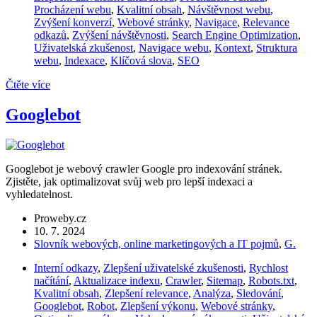
Procházení webu
,
Kvalitní obsah
,
Návštěvnost webu
,
Zvýšení konverzí
,
Webové stránky
,
Navigace
,
Relevance
odkazů
,
Zvýšení návštěvnosti
,
Search Engine Optimization
,
Uživatelská zkušenost
,
Navigace webu
,
Kontext
,
Struktura
webu
,
Indexace
,
Klíčová slova
,
SEO
Čtěte více
Googlebot
Googlebot je webový crawler Google pro indexování stránek.
Zjistěte, jak optimalizovat svůj web pro lepší indexaci a
vyhledatelnost.
Proweby.cz
10. 7. 2024
Slovník webových, online marketingových a IT pojmů
,
G.
Interní odkazy
,
Zlepšení uživatelské zkušenosti
,
Rychlost
načítání
,
Aktualizace indexu
,
Crawler
,
Sitemap
,
Robots.txt
,
Kvalitní obsah
,
Zlepšení relevance
,
Analýza
,
Sledování
,
Googlebot
,
Robot
,
Zlepšení výkonu
,
Webové stránky
,