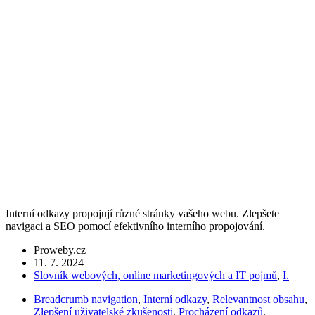
Interní odkazy propojují různé stránky vašeho webu. Zlepšete
navigaci a SEO pomocí efektivního interního propojování.
Proweby.cz
11. 7. 2024
Slovník webových, online marketingových a IT pojmů
,
I.
Breadcrumb navigation
,
Interní odkazy
,
Relevantnost obsahu
,
Zlepšení uživatelské zkušenosti
,
Procházení odkazů
,