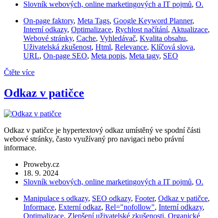
Slovník webových, online marketingových a IT pojmů
,
O.
On-page faktory
,
Meta Tags
,
Google Keyword Planner
,
Interní odkazy
,
Optimalizace
,
Rychlost načítání
,
Aktualizace
,
Webové stránky
,
Cache
,
Vyhledávač
,
Kvalita obsahu
,
Uživatelská zkušenost
,
Html
,
Relevance
,
Klíčová slova
,
URL
,
On-page SEO
,
Meta popis
,
Meta tagy
,
SEO
Čtěte více
Odkaz v patičce
Odkaz v patičce je hypertextový odkaz umístěný ve spodní části
webové stránky, často využívaný pro navigaci nebo právní
informace.
Proweby.cz
18. 9. 2024
Slovník webových, online marketingových a IT pojmů
,
O.
Manipulace s odkazy
,
SEO odkazy
,
Footer
,
Odkaz v patičce
,
Informace
,
Externí odkaz
,
Rel="nofollow"
,
Interní odkazy
,
Optimalizace
,
Zlepšení uživatelské zkušenosti
,
Organické