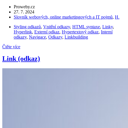
Proweby.cz
27. 7. 2024
Slovník webových, online marketingových a IT pojmů
,
H.
Styling odkazů
,
Vnitřní odkazy
,
HTML syntaxe
,
Linky
,
Hyperlink
,
Externí odkaz
,
Hypertextový odkaz
,
Interní
odkazy
,
Navigace
,
Odkazy
,
Linkbuilding
Čtěte více
Link (odkaz)