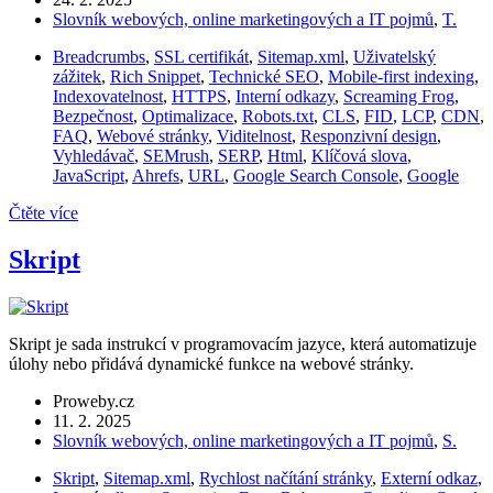
Slovník webových, online marketingových a IT pojmů
,
T.
Breadcrumbs
,
SSL certifikát
,
Sitemap.xml
,
Uživatelský
zážitek
,
Rich Snippet
,
Technické SEO
,
Mobile-first indexing
,
Indexovatelnost
,
HTTPS
,
Interní odkazy
,
Screaming Frog
,
Bezpečnost
,
Optimalizace
,
Robots.txt
,
CLS
,
FID
,
LCP
,
CDN
,
FAQ
,
Webové stránky
,
Viditelnost
,
Responzivní design
,
Vyhledávač
,
SEMrush
,
SERP
,
Html
,
Klíčová slova
,
JavaScript
,
Ahrefs
,
URL
,
Google Search Console
,
Google
Čtěte více
Skript
Skript je sada instrukcí v programovacím jazyce, která automatizuje
úlohy nebo přidává dynamické funkce na webové stránky.
Proweby.cz
11. 2. 2025
Slovník webových, online marketingových a IT pojmů
,
S.
Skript
,
Sitemap.xml
,
Rychlost načítání stránky
,
Externí odkaz
,