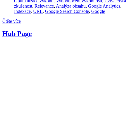
Optimalizace výkonu
,
Vyhodnocení výkonnosti
,
Uživatelská
zkušenost
,
Relevance
,
Analýza obsahu
,
Google Analytics
,
Indexace
,
URL
,
Google Search Console
,
Google
Čtěte více
Hub Page