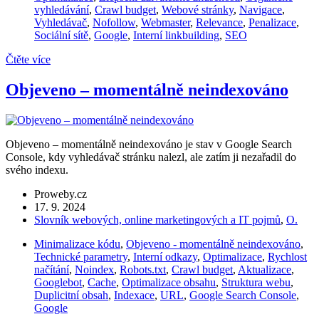
vyhledávání
,
Crawl budget
,
Webové stránky
,
Navigace
,
Vyhledávač
,
Nofollow
,
Webmaster
,
Relevance
,
Penalizace
,
Sociální sítě
,
Google
,
Interní linkbuilding
,
SEO
Čtěte více
Objeveno – momentálně neindexováno
Objeveno – momentálně neindexováno je stav v Google Search
Console, kdy vyhledávač stránku nalezl, ale zatím ji nezařadil do
svého indexu.
Proweby.cz
17. 9. 2024
Slovník webových, online marketingových a IT pojmů
,
O.
Minimalizace kódu
,
Objeveno - momentálně neindexováno
,
Technické parametry
,
Interní odkazy
,
Optimalizace
,
Rychlost
načítání
,
Noindex
,
Robots.txt
,
Crawl budget
,
Aktualizace
,
Googlebot
,
Cache
,
Optimalizace obsahu
,
Struktura webu
,
Duplicitní obsah
,
Indexace
,
URL
,
Google Search Console
,
Google