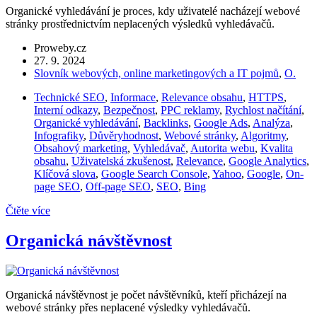
Organické vyhledávání je proces, kdy uživatelé nacházejí webové
stránky prostřednictvím neplacených výsledků vyhledávačů.
Proweby.cz
27. 9. 2024
Slovník webových, online marketingových a IT pojmů
,
O.
Technické SEO
,
Informace
,
Relevance obsahu
,
HTTPS
,
Interní odkazy
,
Bezpečnost
,
PPC reklamy
,
Rychlost načítání
,
Organické vyhledávání
,
Backlinks
,
Google Ads
,
Analýza
,
Infografiky
,
Důvěryhodnost
,
Webové stránky
,
Algoritmy
,
Obsahový marketing
,
Vyhledávač
,
Autorita webu
,
Kvalita
obsahu
,
Uživatelská zkušenost
,
Relevance
,
Google Analytics
,
Klíčová slova
,
Google Search Console
,
Yahoo
,
Google
,
On-
page SEO
,
Off-page SEO
,
SEO
,
Bing
Čtěte více
Organická návštěvnost
Organická návštěvnost je počet návštěvníků, kteří přicházejí na
webové stránky přes neplacené výsledky vyhledávačů.