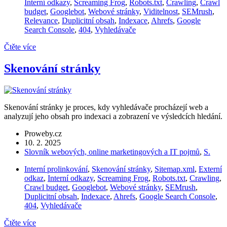
Interní odkazy
,
Screaming Frog
,
Robots.txt
,
Crawling
,
Crawl
budget
,
Googlebot
,
Webové stránky
,
Viditelnost
,
SEMrush
,
Relevance
,
Duplicitní obsah
,
Indexace
,
Ahrefs
,
Google
Search Console
,
404
,
Vyhledávače
Čtěte více
Skenování stránky
Skenování stránky je proces, kdy vyhledávače procházejí web a
analyzují jeho obsah pro indexaci a zobrazení ve výsledcích hledání.
Proweby.cz
10. 2. 2025
Slovník webových, online marketingových a IT pojmů
,
S.
Interní prolinkování
,
Skenování stránky
,
Sitemap.xml
,
Externí
odkaz
,
Interní odkazy
,
Screaming Frog
,
Robots.txt
,
Crawling
,
Crawl budget
,
Googlebot
,
Webové stránky
,
SEMrush
,
Duplicitní obsah
,
Indexace
,
Ahrefs
,
Google Search Console
,
404
,
Vyhledávače
Čtěte více