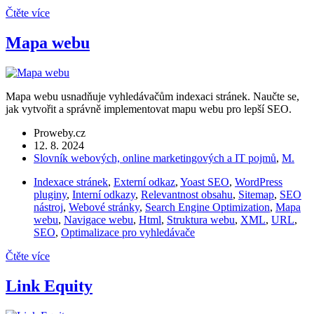
Čtěte více
Mapa webu
Mapa webu usnadňuje vyhledávačům indexaci stránek. Naučte se,
jak vytvořit a správně implementovat mapu webu pro lepší SEO.
Proweby.cz
12. 8. 2024
Slovník webových, online marketingových a IT pojmů
,
M.
Indexace stránek
,
Externí odkaz
,
Yoast SEO
,
WordPress
pluginy
,
Interní odkazy
,
Relevantnost obsahu
,
Sitemap
,
SEO
nástroj
,
Webové stránky
,
Search Engine Optimization
,
Mapa
webu
,
Navigace webu
,
Html
,
Struktura webu
,
XML
,
URL
,
SEO
,
Optimalizace pro vyhledávače
Čtěte více
Link Equity