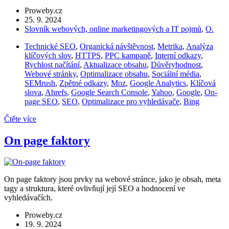
Proweby.cz
25. 9. 2024
Slovník webových, online marketingových a IT pojmů
,
O.
Technické SEO
,
Organická návštěvnost
,
Metrika
,
Analýza
klíčových slov
,
HTTPS
,
PPC kampaně
,
Interní odkazy
,
Rychlost načítání
,
Aktualizace obsahu
,
Důvěryhodnost
,
Webové stránky
,
Optimalizace obsahu
,
Sociální média
,
SEMrush
,
Zpětné odkazy
,
Moz
,
Google Analytics
,
Klíčová
slova
,
Ahrefs
,
Google Search Console
,
Yahoo
,
Google
,
On-
page SEO
,
SEO
,
Optimalizace pro vyhledávače
,
Bing
Čtěte více
On page faktory
On page faktory jsou prvky na webové stránce, jako je obsah, meta
tagy a struktura, které ovlivňují její SEO a hodnocení ve
vyhledávačích.
Proweby.cz
19. 9. 2024