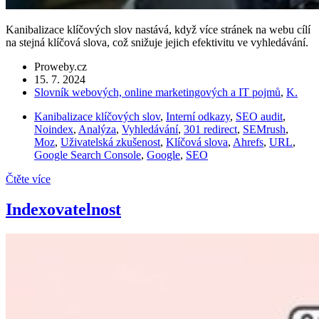
Kanibalizace klíčových slov nastává, když více stránek na webu cílí
na stejná klíčová slova, což snižuje jejich efektivitu ve vyhledávání.
Proweby.cz
15. 7. 2024
Slovník webových, online marketingových a IT pojmů
,
K.
Kanibalizace klíčových slov
,
Interní odkazy
,
SEO audit
,
Noindex
,
Analýza
,
Vyhledávání
,
301 redirect
,
SEMrush
,
Moz
,
Uživatelská zkušenost
,
Klíčová slova
,
Ahrefs
,
URL
,
Google Search Console
,
Google
,
SEO
Čtěte více
Indexovatelnost