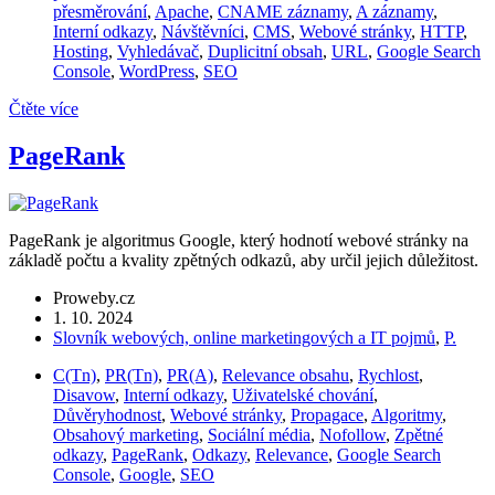
přesměrování
,
Apache
,
CNAME záznamy
,
A záznamy
,
Interní odkazy
,
Návštěvníci
,
CMS
,
Webové stránky
,
HTTP
,
Hosting
,
Vyhledávač
,
Duplicitní obsah
,
URL
,
Google Search
Console
,
WordPress
,
SEO
Čtěte více
PageRank
PageRank je algoritmus Google, který hodnotí webové stránky na
základě počtu a kvality zpětných odkazů, aby určil jejich důležitost.
Proweby.cz
1. 10. 2024
Slovník webových, online marketingových a IT pojmů
,
P.
C(Tn)
,
PR(Tn)
,
PR(A)
,
Relevance obsahu
,
Rychlost
,
Disavow
,
Interní odkazy
,
Uživatelské chování
,
Důvěryhodnost
,
Webové stránky
,
Propagace
,
Algoritmy
,
Obsahový marketing
,
Sociální média
,
Nofollow
,
Zpětné
odkazy
,
PageRank
,
Odkazy
,
Relevance
,
Google Search
Console
,
Google
,
SEO