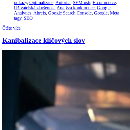
odkazy
,
Optimalizace
,
Autorita
,
SEMrush
,
E-commerce
,
Uživatelská zkušenost
,
Analýza konkurence
,
Google
Analytics
,
Ahrefs
,
Google Search Console
,
Google
,
Meta
tagy
,
SEO
Čtěte více
Kanibalizace klíčových slov