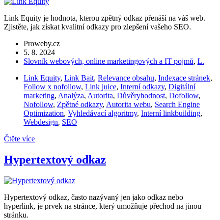
Link Equity je hodnota, kterou zpětný odkaz přenáší na váš web.
Zjistěte, jak získat kvalitní odkazy pro zlepšení vašeho SEO.
Proweby.cz
5. 8. 2024
Slovník webových, online marketingových a IT pojmů
,
L.
Link Equity
,
Link Bait
,
Relevance obsahu
,
Indexace stránek
,
Follow x nofollow
,
Link juice
,
Interní odkazy
,
Digitální
marketing
,
Analýza
,
Autorita
,
Důvěryhodnost
,
Dofollow
,
Nofollow
,
Zpětné odkazy
,
Autorita webu
,
Search Engine
Optimization
,
Vyhledávací algoritmy
,
Interní linkbuilding
,
Webdesign
,
SEO
Čtěte více
Hypertextový odkaz
Hypertextový odkaz, často nazývaný jen jako odkaz nebo
hyperlink, je prvek na stránce, který umožňuje přechod na jinou
stránku.