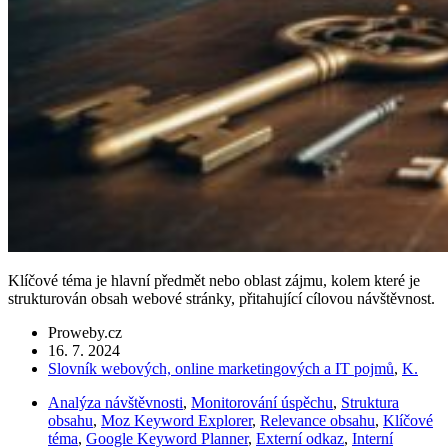
Klíčové téma je hlavní předmět nebo oblast zájmu, kolem které je
strukturován obsah webové stránky, přitahující cílovou návštěvnost.
Proweby.cz
16. 7. 2024
Slovník webových, online marketingových a IT pojmů
,
K.
Analýza návštěvnosti
,
Monitorování úspěchu
,
Struktura
obsahu
,
Moz Keyword Explorer
,
Relevance obsahu
,
Klíčové
téma
,
Google Keyword Planner
,
Externí odkaz
,
Interní