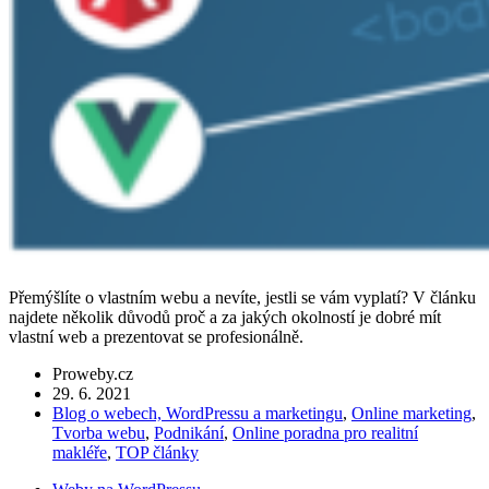
Přemýšlíte o vlastním webu a nevíte, jestli se vám vyplatí? V článku
najdete několik důvodů proč a za jakých okolností je dobré mít
vlastní web a prezentovat se profesionálně.
Proweby.cz
29. 6. 2021
Blog o webech, WordPressu a marketingu
,
Online marketing
,
Tvorba webu
,
Podnikání
,
Online poradna pro realitní
makléře
,
TOP články