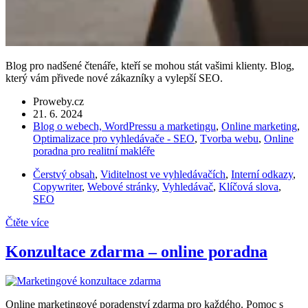
Blog pro nadšené čtenáře, kteří se mohou stát vašimi klienty. Blog,
který vám přivede nové zákazníky a vylepší SEO.
Proweby.cz
21. 6. 2024
Blog o webech, WordPressu a marketingu
,
Online marketing
,
Optimalizace pro vyhledávače - SEO
,
Tvorba webu
,
Online
poradna pro realitní makléře
Čerstvý obsah
,
Viditelnost ve vyhledávačích
,
Interní odkazy
,
Copywriter
,
Webové stránky
,
Vyhledávač
,
Klíčová slova
,
SEO
Čtěte více
Konzultace zdarma – online poradna
Online marketingové poradenství zdarma pro každého. Pomoc s