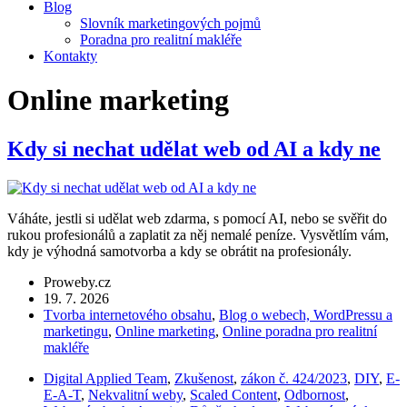
Blog
Slovník marketingových pojmů
Poradna pro realitní makléře
Kontakty
Online marketing
Kdy si nechat udělat web od AI a kdy ne
Váháte, jestli si udělat web zdarma, s pomocí AI, nebo se svěřit do
rukou profesionálů a zaplatit za něj nemalé peníze. Vysvětlím vám,
kdy je výhodná samotvorba a kdy se obrátit na profesionály.
Proweby.cz
19. 7. 2026
Tvorba internetového obsahu
,
Blog o webech, WordPressu a
marketingu
,
Online marketing
,
Online poradna pro realitní
makléře
Digital Applied Team
,
Zkušenost
,
zákon č. 424/2023
,
DIY
,
E-
E-A-T
,
Nekvalitní weby
,
Scaled Content
,
Odbornost
,