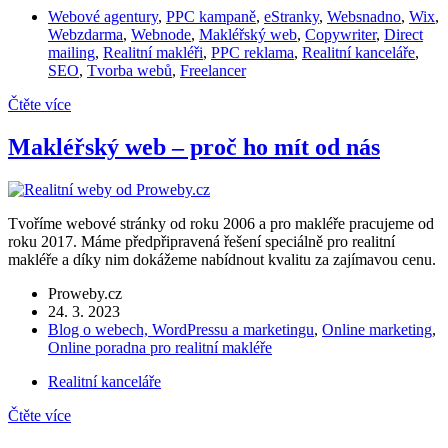
Webové agentury
,
PPC kampaně
,
eStranky
,
Websnadno
,
Wix
,
Webzdarma
,
Webnode
,
Makléřský web
,
Copywriter
,
Direct
mailing
,
Realitní makléři
,
PPC reklama
,
Realitní kanceláře
,
SEO
,
Tvorba webů
,
Freelancer
Čtěte více
Makléřský web – proč ho mít od nás
Tvoříme webové stránky od roku 2006 a pro makléře pracujeme od
roku 2017. Máme předpřipravená řešení speciálně pro realitní
makléře a díky nim dokážeme nabídnout kvalitu za zajímavou cenu.
Proweby.cz
24. 3. 2023
Blog o webech, WordPressu a marketingu
,
Online marketing
,
Online poradna pro realitní makléře
Realitní kanceláře
Čtěte více