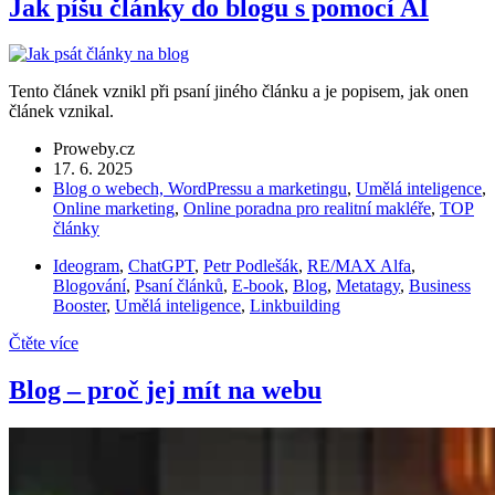
Jak píšu články do blogu s pomocí AI
Tento článek vznikl při psaní jiného článku a je popisem, jak onen
článek vznikal.
Proweby.cz
17. 6. 2025
Blog o webech, WordPressu a marketingu
,
Umělá inteligence
,
Online marketing
,
Online poradna pro realitní makléře
,
TOP
články
Ideogram
,
ChatGPT
,
Petr Podlešák
,
RE/MAX Alfa
,
Blogování
,
Psaní článků
,
E-book
,
Blog
,
Metatagy
,
Business
Booster
,
Umělá inteligence
,
Linkbuilding
Čtěte více
Blog – proč jej mít na webu