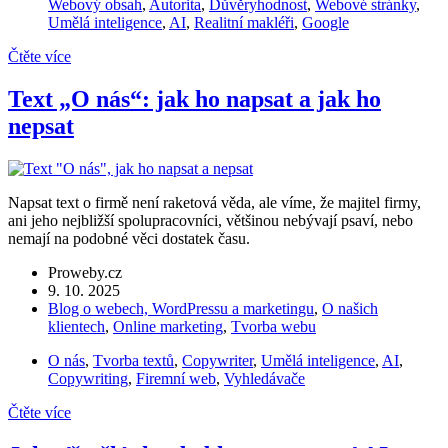
Webový obsah
,
Autorita
,
Důvěryhodnost
,
Webové stránky
,
Umělá inteligence
,
AI
,
Realitní makléři
,
Google
Čtěte více
Text „O nás“: jak ho napsat a jak ho
nepsat
Napsat text o firmě není raketová věda, ale víme, že majitel firmy,
ani jeho nejbližší spolupracovníci, většinou nebývají psaví, nebo
nemají na podobné věci dostatek času.
Proweby.cz
9. 10. 2025
Blog o webech, WordPressu a marketingu
,
O našich
klientech
,
Online marketing
,
Tvorba webu
O nás
,
Tvorba textů
,
Copywriter
,
Umělá inteligence
,
AI
,
Copywriting
,
Firemní web
,
Vyhledávače
Čtěte více