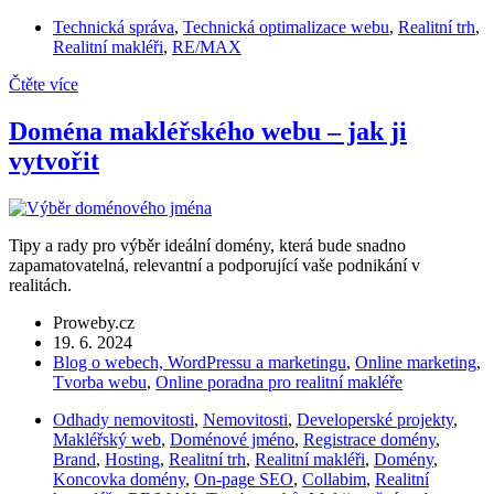
Technická správa
,
Technická optimalizace webu
,
Realitní trh
,
Realitní makléři
,
RE/MAX
Čtěte více
Doména makléřského webu – jak ji
vytvořit
Tipy a rady pro výběr ideální domény, která bude snadno
zapamatovatelná, relevantní a podporující vaše podnikání v
realitách.
Proweby.cz
19. 6. 2024
Blog o webech, WordPressu a marketingu
,
Online marketing
,
Tvorba webu
,
Online poradna pro realitní makléře
Odhady nemovitosti
,
Nemovitosti
,
Developerské projekty
,
Makléřský web
,
Doménové jméno
,
Registrace domény
,
Brand
,
Hosting
,
Realitní trh
,
Realitní makléři
,
Domény
,
Koncovka domény
,
On-page SEO
,
Collabim
,
Realitní