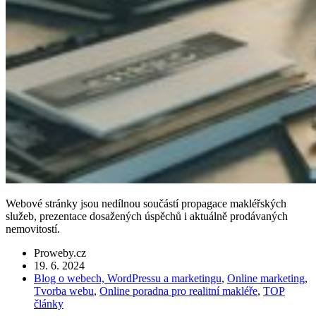
Webové stránky jsou nedílnou součástí propagace makléřských
služeb, prezentace dosažených úspěchů i aktuálně prodávaných
nemovitostí.
Proweby.cz
19. 6. 2024
Blog o webech, WordPressu a marketingu
,
Online marketing
,
Tvorba webu
,
Online poradna pro realitní makléře
,
TOP
články