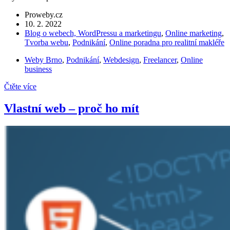
Proweby.cz
10. 2. 2022
Blog o webech, WordPressu a marketingu
,
Online marketing
,
Tvorba webu
,
Podnikání
,
Online poradna pro realitní makléře
Weby Brno
,
Podnikání
,
Webdesign
,
Freelancer
,
Online
business
Čtěte více
Vlastní web – proč ho mít