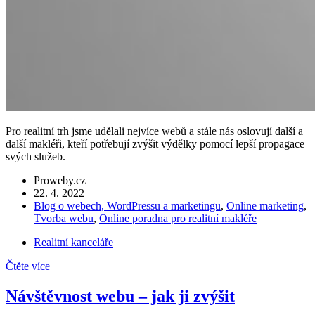
Pro realitní trh jsme udělali nejvíce webů a stále nás oslovují další a
další makléři, kteří potřebují zvýšit výdělky pomocí lepší propagace
svých služeb.
Proweby.cz
22. 4. 2022
Blog o webech, WordPressu a marketingu
,
Online marketing
,
Tvorba webu
,
Online poradna pro realitní makléře
Realitní kanceláře
Čtěte více
Návštěvnost webu – jak ji zvýšit