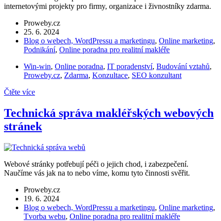
internetovými projekty pro firmy, organizace i živnostníky zdarma.
Proweby.cz
25. 6. 2024
Blog o webech, WordPressu a marketingu
,
Online marketing
,
Podnikání
,
Online poradna pro realitní makléře
Win-win
,
Online poradna
,
IT poradenství
,
Budování vztahů
,
Proweby.cz
,
Zdarma
,
Konzultace
,
SEO konzultant
Čtěte více
Technická správa makléřských webových
stránek
Webové stránky potřebují péči o jejich chod, i zabezpečení.
Naučíme vás jak na to nebo víme, komu tyto činnosti svěřit.
Proweby.cz
19. 6. 2024
Blog o webech, WordPressu a marketingu
,
Online marketing
,
Tvorba webu
,
Online poradna pro realitní makléře