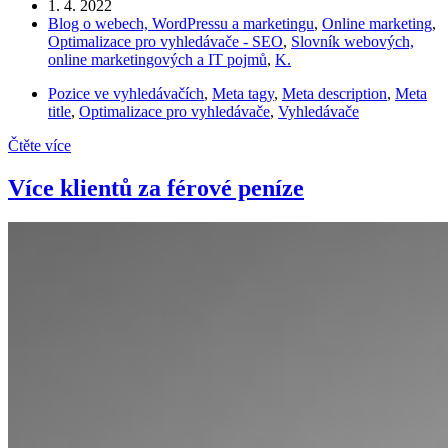
1. 4. 2022
Blog o webech, WordPressu a marketingu
,
Online marketing
,
Optimalizace pro vyhledávače - SEO
,
Slovník webových,
online marketingových a IT pojmů
,
K.
Pozice ve vyhledávačích
,
Meta tagy
,
Meta description
,
Meta
title
,
Optimalizace pro vyhledávače
,
Vyhledávače
Čtěte více
Více klientů za férové peníze