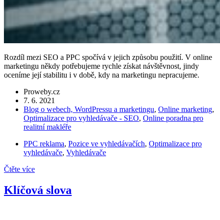
Rozdíl mezi SEO a PPC spočívá v jejich způsobu použití. V online
marketingu někdy potřebujeme rychle získat návštěvnost, jindy
oceníme její stabilitu i v době, kdy na marketingu nepracujeme.
Proweby.cz
7. 6. 2021
Blog o webech, WordPressu a marketingu
,
Online marketing
,
Optimalizace pro vyhledávače - SEO
,
Online poradna pro
realitní makléře
PPC reklama
,
Pozice ve vyhledávačích
,
Optimalizace pro
vyhledávače
,
Vyhledávače
Čtěte více
Klíčová slova