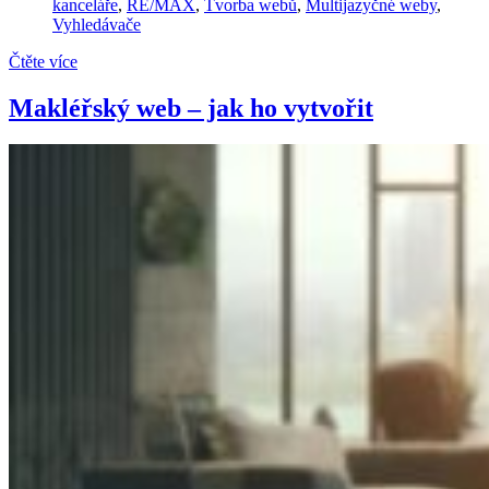
kanceláře
,
RE/MAX
,
Tvorba webů
,
Multijazyčné weby
,
Vyhledávače
Čtěte více
Makléřský web – jak ho vytvořit