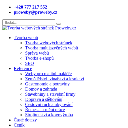
+420 777 217 552
proweby@proweby.cz
Tvorba webů
Tvorba webových stránek
Tvorba multijazyčných webů
Správa webů
Tvorba e-shopů
SEO
Reference
Weby pro realitní makléře
Zemědělství, vinařství a lesnictví
Gastronomie a potraviny
Domov a zahrada
Stavebniny a stavební firmy
Doprava a stěhování
Cestovní ruch a ubytování
Řemesla a ruční práce
Strojírenství a kovovýroba
Časté dotazy
Ceník