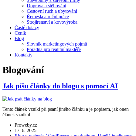
Stavebniny a stavební firmy
Doprava a stěhování
Cestovní ruch a ubytování
Řemesla a ruční práce
Strojírenství a kovovýroba
Časté dotazy
Ceník
Blog
Slovník marketingových pojmů
Poradna pro realitní makléře
Kontakty
Blogování
Jak píšu články do blogu s pomocí AI
Tento článek vznikl při psaní jiného článku a je popisem, jak onen
článek vznikal.
Proweby.cz
17. 6. 2025
Blog o webech, WordPressu a marketingu
,
Umělá inteligence
,