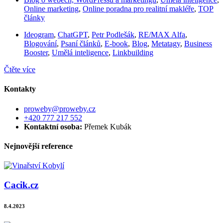
Online marketing
,
Online poradna pro realitní makléře
,
TOP
články
Ideogram
,
ChatGPT
,
Petr Podlešák
,
RE/MAX Alfa
,
Blogování
,
Psaní článků
,
E-book
,
Blog
,
Metatagy
,
Business
Booster
,
Umělá inteligence
,
Linkbuilding
Čtěte více
Kontakty
proweby@proweby.cz
+420 777 217 552
Kontaktní osoba:
Přemek Kubák
Nejnovější reference
Cacik.cz
8.4.2023