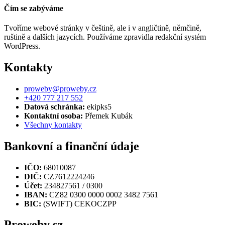
Čím se zabýváme
Tvoříme webové stránky v češtině, ale i v angličtině, němčině,
ruštině a dalších jazycích. Používáme zpravidla redakční systém
WordPress.
Kontakty
proweby@proweby.cz
+420 777 217 552
Datová schránka:
ekipks5
Kontaktní osoba:
Přemek Kubák
Všechny kontakty
Bankovní a finanční údaje
IČO:
68010087
DIČ:
CZ7612224246
Účet:
234827561 / 0300
IBAN:
CZ82 0300 0000 0002 3482 7561
BIC:
(SWIFT) CEKOCZPP
Proweby.cz