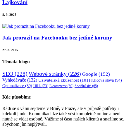
Lajkování
8. 9. 2025
Jak prorazit na Facebooku bez jediné koruny
27. 8. 2025
Témata blogu
SEO
(228)
Webové stránky
(226)
Google
(152)
Vyhledávače
(132)
Uživatelská zkušenost
(101)
Klíčová slova
(94)
Optimalizace
(89)
URL
(73)
E-commerce
(69)
Sociální sítě
(65)
Kde působíme
Rádi se s vámi sejdeme v Brně, v Praze, ale v případě potřeby i
kdekoli jinde. Komunikaci lze také vést kompletně online a není
nutné se vídat osobně. Vážíme si času našich klientů a snažíme se,
abychom jím neplýtvali.