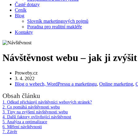
Časté dotazy
Ceník
Blog
Slovník marketingových pojmů
Poradna pro realitní makléře
Kontakty
Návštěvnost webu – jak ji zvýšit
Proweby.cz
3. 4. 2022
Blog o webech, WordPressu a marketingu
,
Online marketing
,
O
Obsah článku
1.
Odkud přicházejí návštěvníci webových stránek?
2.
Co pomáhá návštěvnosti webu
3.
Tipy na zvýšení návštěvnosti webu
4.
Další faktory ovlivňující návštěvnost
5.
Analýza a optimalizace
6.
Měření návštěvnosti
7.
Závěr