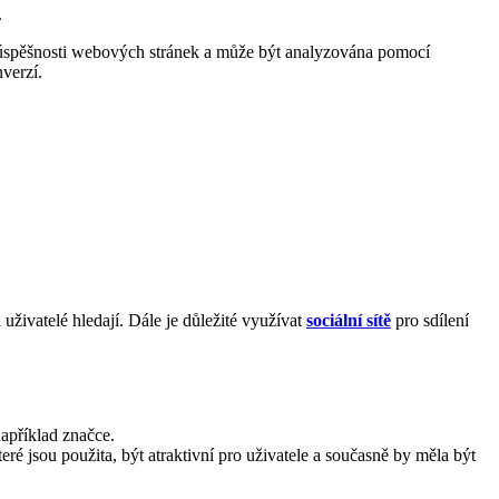
.
ů úspěšnosti webových stránek a může být analyzována pomocí
nverzí.
á uživatelé hledají. Dále je důležité využívat
sociální sítě
pro sdílení
apříklad značce.
eré jsou použita, být atraktivní pro uživatele a současně by měla být