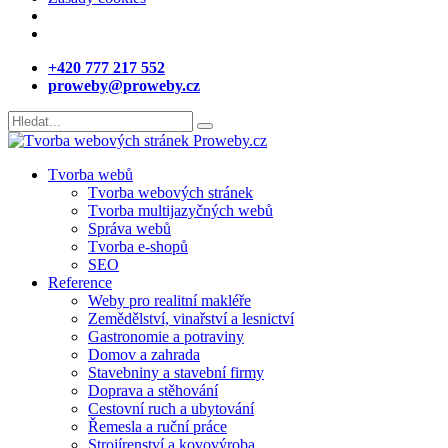
+420 777 217 552
proweby@proweby.cz
Tvorba webů
Tvorba webových stránek
Tvorba multijazyčných webů
Správa webů
Tvorba e-shopů
SEO
Reference
Weby pro realitní makléře
Zemědělství, vinařství a lesnictví
Gastronomie a potraviny
Domov a zahrada
Stavebniny a stavební firmy
Doprava a stěhování
Cestovní ruch a ubytování
Řemesla a ruční práce
Strojírenství a kovovýroba