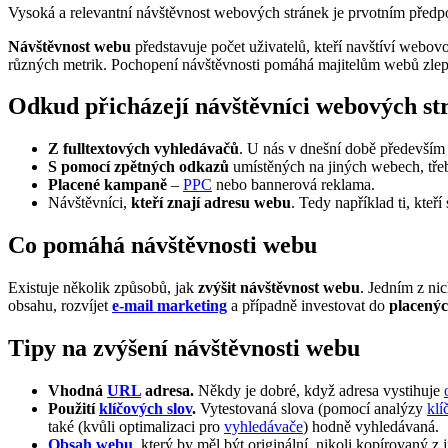
Vysoká a relevantní návštěvnost webových stránek je prvotním předpo
Návštěvnost webu
představuje počet uživatelů, kteří navštíví webo
různých metrik. Pochopení návštěvnosti pomáhá majitelům webů zle
Odkud přicházejí návštěvníci webových st
Z fulltextových vyhledávačů
. U nás v dnešní době předevší
S pomocí zpětných odkazů
umístěných na jiných webech, třeba
Placené kampaně
–
PPC
nebo bannerová reklama.
Návštěvníci,
kteří znají adresu webu
. Tedy například ti, kteří
Co pomáhá návštěvnosti webu
Existuje několik způsobů, jak
zvýšit návštěvnost webu
. Jedním z ni
obsahu, rozvíjet
e-mail marketing
a případně investovat do
placený
Tipy na zvýšení návštěvnosti webu
Vhodná
URL
adresa.
Někdy je dobré, když adresa vystihuje
Použití
klíčových slov
.
Vytestovaná slova (pomocí analýzy
klí
také (kvůli optimalizaci pro
vyhledávače
) hodně vyhledávaná.
Obsah webu
, který by měl být originální, nikoli kopírovaný z