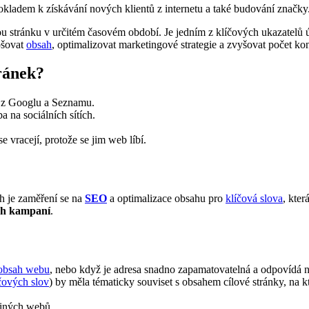
kladem k získávání nových klientů z internetu a také budování značky
vou stránku v určitém časovém období. Je jedním z klíčových ukazatel
pšovat
obsah
, optimalizovat marketingové strategie a zvyšovat počet ko
ránek?
m z Googlu a Seznamu.
 na sociálních sítích.
 se vracejí, protože se jim web líbí.
ch je zaměření se na
SEO
a optimalizace obsahu pro
klíčová slova
, kter
ch kampaní
.
obsah webu
, nebo když je adresa snadno zapamatovatelná a odpovídá n
čových slov
) by měla tématicky souviset s obsahem cílové stránky, na kt
 jiných webů.