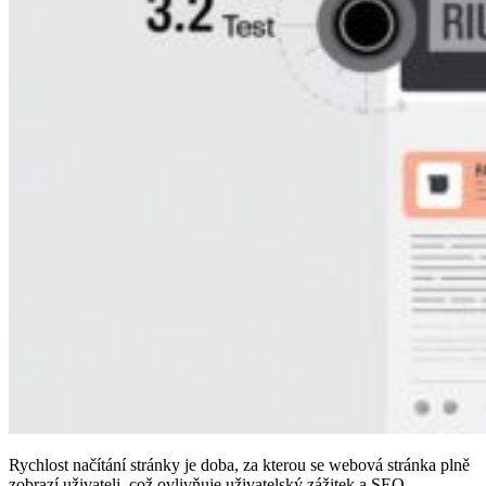
Rychlost načítání stránky je doba, za kterou se webová stránka plně
zobrazí uživateli, což ovlivňuje uživatelský zážitek a SEO.