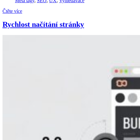
Meta tagy
,
SEO
,
UX
,
Vyhledávače
Čtěte více
Rychlost načítání stránky