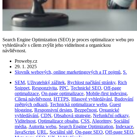
Search Engine Optimization (SEO) je proces optimalizace webu pro
vyhledávače s cílem zvýšit jeho viditelnost a organickou
návštěvnost.
Proweby.cz
29. 1. 2025
Slovník webových, online marketingových a IT pojmů
,
S.
SEM
,
Uživatelský zážitek
,
Rychlost načítání stránky
,
Rich
Snippet
,
Responzivita
,
PPC
,
Technické SEO
,
Off-page
optimalizace
,
On-page optimalizace
,
Mobile-first indexing
,
Cílená návštěvnost
,
HTTPS
,
Hlasové vyhledávání
,
Budování
zpětných odkazů
,
Technická optimalizace webu
,
Guest
blogging
,
Responsivní design
,
Bezpečnost
,
Organické
vyhledávání
,
CDN
,
Obsahová strategie
,
Nefunkční odkazy
,
Viditelnost
,
Optimalizace obsahu
,
CSS
,
Algoritmy
,
Sociální
média
,
Autorita webu
,
Search Engine Optimization
,
Indexace
,
JavaScript
,
URL
,
Sociální sítě
,
On-page SEO
,
Off-page SEO
,