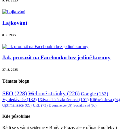
9. 10. 2025
Lajkování
8. 9. 2025
Jak prorazit na Facebooku bez jediné koruny
27. 8. 2025
Témata blogu
SEO
(228)
Webové stránky
(226)
Google
(152)
Vyhledávače
(132)
Uživatelská zkušenost
(101)
Klíčová slova
(94)
Optimalizace
(89)
URL
(73)
E-commerce
(69)
Sociální sítě
(65)
Kde působíme
Rádi se s vámi sejdeme v Brně, v Praze, ale v případě potřeby i