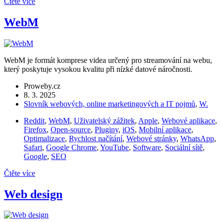
Čtěte více
WebM
WebM je formát komprese videa určený pro streamování na webu,
který poskytuje vysokou kvalitu při nízké datové náročnosti.
Proweby.cz
8. 3. 2025
Slovník webových, online marketingových a IT pojmů
,
W.
Reddit
,
WebM
,
Uživatelský zážitek
,
Apple
,
Webové aplikace
,
Firefox
,
Open-source
,
Pluginy
,
iOS
,
Mobilní aplikace
,
Optimalizace
,
Rychlost načítání
,
Webové stránky
,
WhatsApp
,
Safari
,
Google Chrome
,
YouTube
,
Software
,
Sociální sítě
,
Google
,
SEO
Čtěte více
Web design