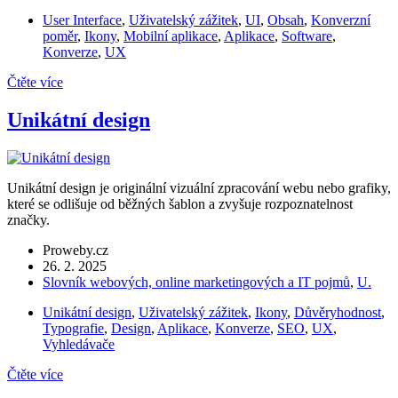
User Interface
,
Uživatelský zážitek
,
UI
,
Obsah
,
Konverzní
poměr
,
Ikony
,
Mobilní aplikace
,
Aplikace
,
Software
,
Konverze
,
UX
Čtěte více
Unikátní design
Unikátní design je originální vizuální zpracování webu nebo grafiky,
které se odlišuje od běžných šablon a zvyšuje rozpoznatelnost
značky.
Proweby.cz
26. 2. 2025
Slovník webových, online marketingových a IT pojmů
,
U.
Unikátní design
,
Uživatelský zážitek
,
Ikony
,
Důvěryhodnost
,
Typografie
,
Design
,
Aplikace
,
Konverze
,
SEO
,
UX
,
Vyhledávače
Čtěte více