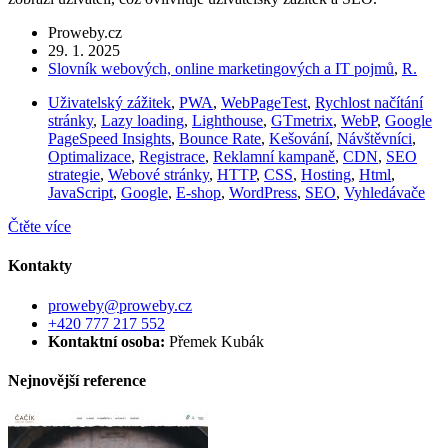
Proweby.cz
29. 1. 2025
Slovník webových, online marketingových a IT pojmů
,
R.
Uživatelský zážitek
,
PWA
,
WebPageTest
,
Rychlost načítání
stránky
,
Lazy loading
,
Lighthouse
,
GTmetrix
,
WebP
,
Google
PageSpeed Insights
,
Bounce Rate
,
Kešování
,
Návštěvníci
,
Optimalizace
,
Registrace
,
Reklamní kampaně
,
CDN
,
SEO
strategie
,
Webové stránky
,
HTTP
,
CSS
,
Hosting
,
Html
,
JavaScript
,
Google
,
E-shop
,
WordPress
,
SEO
,
Vyhledávače
Čtěte více
Kontakty
proweby@proweby.cz
+420 777 217 552
Kontaktní osoba:
Přemek Kubák
Nejnovější reference