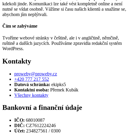
kdekoli jinde. Komunikaci lze také vést kompletně online a není
nutné se vídat osobně. Vážíme si času našich klientů a snažíme se,
abychom jím neplýtvali.
Čím se zabýváme
Tvoříme webové stránky v češtině, ale i v angličtině, němčině,
ruštině a dalších jazycích. Používáme zpravidla redakční systém
WordPress.
Kontakty
proweby@proweby.cz
+420 777 217 552
Datová schránka:
ekipks5
Kontaktní osoba:
Přemek Kubák
Všechny kontakty
Bankovní a finanční údaje
IČO:
68010087
DIČ:
CZ7612224246
Účet:
234827561 / 0300