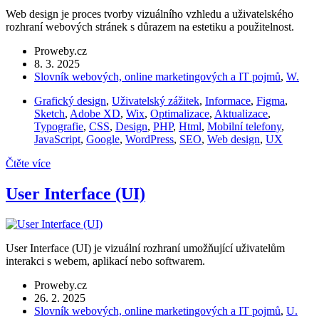
Web design je proces tvorby vizuálního vzhledu a uživatelského
rozhraní webových stránek s důrazem na estetiku a použitelnost.
Proweby.cz
8. 3. 2025
Slovník webových, online marketingových a IT pojmů
,
W.
Grafický design
,
Uživatelský zážitek
,
Informace
,
Figma
,
Sketch
,
Adobe XD
,
Wix
,
Optimalizace
,
Aktualizace
,
Typografie
,
CSS
,
Design
,
PHP
,
Html
,
Mobilní telefony
,
JavaScript
,
Google
,
WordPress
,
SEO
,
Web design
,
UX
Čtěte více
User Interface (UI)
User Interface (UI) je vizuální rozhraní umožňující uživatelům
interakci s webem, aplikací nebo softwarem.
Proweby.cz
26. 2. 2025
Slovník webových, online marketingových a IT pojmů
,
U.