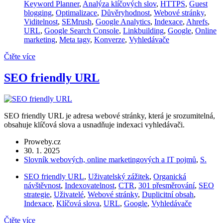
Keyword Planner
,
Analýza klíčových slov
,
HTTPS
,
Guest
blogging
,
Optimalizace
,
Důvěryhodnost
,
Webové stránky
,
Viditelnost
,
SEMrush
,
Google Analytics
,
Indexace
,
Ahrefs
,
URL
,
Google Search Console
,
Linkbuilding
,
Google
,
Online
marketing
,
Meta tagy
,
Konverze
,
Vyhledávače
Čtěte více
SEO friendly URL
SEO friendly URL je adresa webové stránky, která je srozumitelná,
obsahuje klíčová slova a usnadňuje indexaci vyhledávači.
Proweby.cz
30. 1. 2025
Slovník webových, online marketingových a IT pojmů
,
S.
SEO friendly URL
,
Uživatelský zážitek
,
Organická
návštěvnost
,
Indexovatelnost
,
CTR
,
301 přesměrování
,
SEO
strategie
,
Uživatelé
,
Webové stránky
,
Duplicitní obsah
,
Indexace
,
Klíčová slova
,
URL
,
Google
,
Vyhledávače
Čtěte více