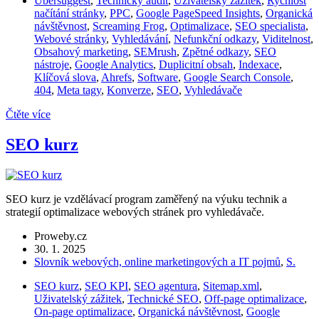
Ubersuggest
,
Technický audit
,
Uživatelský zážitek
,
Rychlost
načítání stránky
,
PPC
,
Google PageSpeed Insights
,
Organická
návštěvnost
,
Screaming Frog
,
Optimalizace
,
SEO specialista
,
Webové stránky
,
Vyhledávání
,
Nefunkční odkazy
,
Viditelnost
,
Obsahový marketing
,
SEMrush
,
Zpětné odkazy
,
SEO
nástroje
,
Google Analytics
,
Duplicitní obsah
,
Indexace
,
Klíčová slova
,
Ahrefs
,
Software
,
Google Search Console
,
404
,
Meta tagy
,
Konverze
,
SEO
,
Vyhledávače
Čtěte více
SEO kurz
SEO kurz je vzdělávací program zaměřený na výuku technik a
strategií optimalizace webových stránek pro vyhledávače.
Proweby.cz
30. 1. 2025
Slovník webových, online marketingových a IT pojmů
,
S.
SEO kurz
,
SEO KPI
,
SEO agentura
,
Sitemap.xml
,
Uživatelský zážitek
,
Technické SEO
,
Off-page optimalizace
,
On-page optimalizace
,
Organická návštěvnost
,
Google