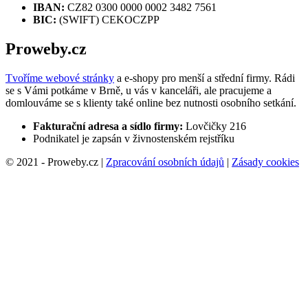
IBAN:
CZ82 0300 0000 0002 3482 7561
BIC:
(SWIFT) CEKOCZPP
Proweby.cz
Tvoříme webové stránky
a e-shopy pro menší a střední firmy. Rádi
se s Vámi potkáme v Brně, u vás v kanceláři, ale pracujeme a
domlouváme se s klienty také online bez nutnosti osobního setkání.
Fakturační adresa a sídlo firmy:
Lovčičky 216
Podnikatel je zapsán v živnostenském rejstříku
© 2021 - Proweby.cz |
Zpracování osobních údajů
|
Zásady cookies