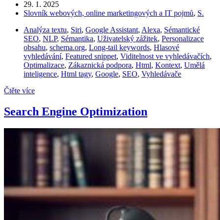
29. 1. 2025
Slovník webových, online marketingových a IT pojmů
,
S.
Analýza textu
,
Siri
,
Google Assistant
,
Alexa
,
Sémantické
SEO
,
NLP
,
Sémantika
,
Uživatelský zážitek
,
Personalizace
obsahu
,
schema.org
,
Long-tail keywords
,
Hlasové
vyhledávání
,
Featured snippet
,
Viditelnost ve vyhledávačích
,
Optimalizace
,
Zákaznická podpora
,
Html
,
Kontext
,
Umělá
inteligence
,
Html tagy
,
Google
,
SEO
,
Vyhledávače
Čtěte více
Search Engine Optimization