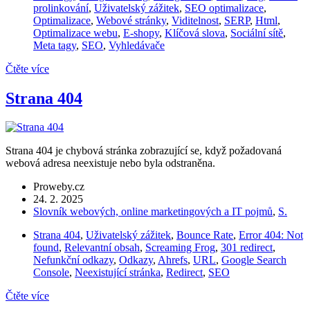
prolinkování
,
Uživatelský zážitek
,
SEO optimalizace
,
Optimalizace
,
Webové stránky
,
Viditelnost
,
SERP
,
Html
,
Optimalizace webu
,
E-shopy
,
Klíčová slova
,
Sociální sítě
,
Meta tagy
,
SEO
,
Vyhledávače
Čtěte více
Strana 404
Strana 404 je chybová stránka zobrazující se, když požadovaná
webová adresa neexistuje nebo byla odstraněna.
Proweby.cz
24. 2. 2025
Slovník webových, online marketingových a IT pojmů
,
S.
Strana 404
,
Uživatelský zážitek
,
Bounce Rate
,
Error 404: Not
found
,
Relevantní obsah
,
Screaming Frog
,
301 redirect
,
Nefunkční odkazy
,
Odkazy
,
Ahrefs
,
URL
,
Google Search
Console
,
Neexistující stránka
,
Redirect
,
SEO
Čtěte více