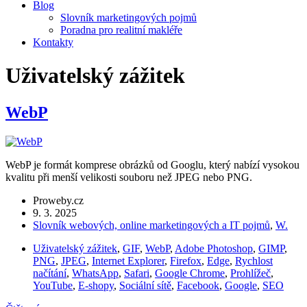
Blog
Slovník marketingových pojmů
Poradna pro realitní makléře
Kontakty
Uživatelský zážitek
WebP
WebP je formát komprese obrázků od Googlu, který nabízí vysokou
kvalitu při menší velikosti souboru než JPEG nebo PNG.
Proweby.cz
9. 3. 2025
Slovník webových, online marketingových a IT pojmů
,
W.
Uživatelský zážitek
,
GIF
,
WebP
,
Adobe Photoshop
,
GIMP
,
PNG
,
JPEG
,
Internet Explorer
,
Firefox
,
Edge
,
Rychlost
načítání
,
WhatsApp
,
Safari
,
Google Chrome
,
Prohlížeč
,
YouTube
,
E-shopy
,
Sociální sítě
,
Facebook
,
Google
,
SEO