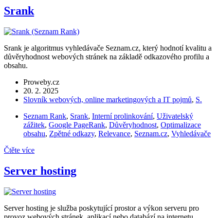
Srank
Srank je algoritmus vyhledávače Seznam.cz, který hodnotí kvalitu a
důvěryhodnost webových stránek na základě odkazového profilu a
obsahu.
Proweby.cz
20. 2. 2025
Slovník webových, online marketingových a IT pojmů
,
S.
Seznam Rank
,
Srank
,
Interní prolinkování
,
Uživatelský
zážitek
,
Google PageRank
,
Důvěryhodnost
,
Optimalizace
obsahu
,
Zpětné odkazy
,
Relevance
,
Seznam.cz
,
Vyhledávače
Čtěte více
Server hosting
Server hosting je služba poskytující prostor a výkon serveru pro
provoz webových stránek, aplikací nebo databází na internetu.