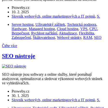
Proweby.cz
10. 2. 2025
Slovník webových, online marketingových a IT pojmů
,
S.
Server hosting
,
Uživatelský zážitek
,
Technická podpora
,
Hardware
,
Managed hosting
,
Cloud hosting
,
VPS
,
CPU
,
Bezpečnost
,
Rychlost načítání
,
Aktualizace
,
Flexibilita
,
Zabezpečení
,
Škálovatelnost
,
Webové stránky
,
RAM
,
SEO
Čtěte více
SEO nástroje
SEO nástroje jsou softwary a online služby, které pomáhají
analyzovat, optimalizovat a sledovat výkonnost webových stránek
ve vyhledávačích.
Proweby.cz
30. 1. 2025
Slovník webových, online marketingových a IT pojmů
,
S.