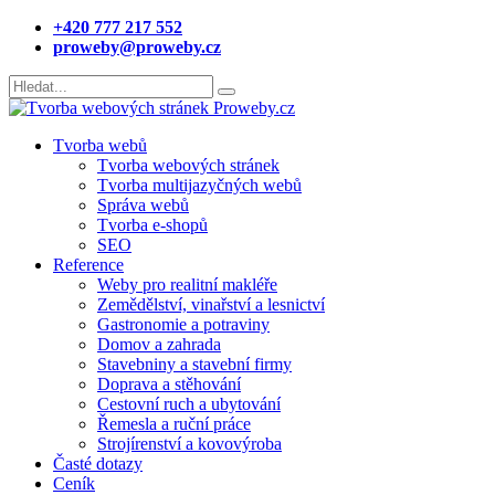
+420 777 217 552
proweby@proweby.cz
Tvorba webů
Tvorba webových stránek
Tvorba multijazyčných webů
Správa webů
Tvorba e-shopů
SEO
Reference
Weby pro realitní makléře
Zemědělství, vinařství a lesnictví
Gastronomie a potraviny
Domov a zahrada
Stavebniny a stavební firmy
Doprava a stěhování
Cestovní ruch a ubytování
Řemesla a ruční práce
Strojírenství a kovovýroba
Časté dotazy
Ceník