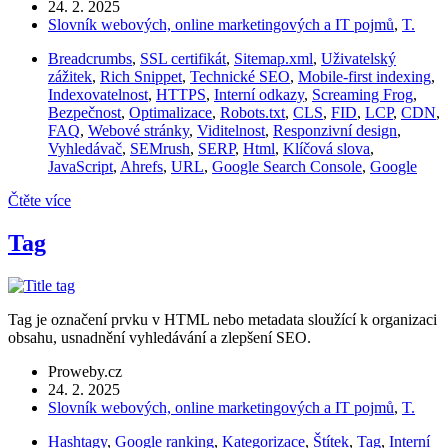
24. 2. 2025
Slovník webových, online marketingových a IT pojmů
,
T.
Breadcrumbs
,
SSL certifikát
,
Sitemap.xml
,
Uživatelský
zážitek
,
Rich Snippet
,
Technické SEO
,
Mobile-first indexing
,
Indexovatelnost
,
HTTPS
,
Interní odkazy
,
Screaming Frog
,
Bezpečnost
,
Optimalizace
,
Robots.txt
,
CLS
,
FID
,
LCP
,
CDN
,
FAQ
,
Webové stránky
,
Viditelnost
,
Responzivní design
,
Vyhledávač
,
SEMrush
,
SERP
,
Html
,
Klíčová slova
,
JavaScript
,
Ahrefs
,
URL
,
Google Search Console
,
Google
Čtěte více
Tag
Tag je označení prvku v HTML nebo metadata sloužící k organizaci
obsahu, usnadnění vyhledávání a zlepšení SEO.
Proweby.cz
24. 2. 2025
Slovník webových, online marketingových a IT pojmů
,
T.
Hashtagy
,
Google ranking
,
Kategorizace
,
Štítek
,
Tag
,
Interní