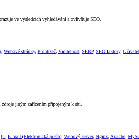
obrazuje ve výsledcích vyhledávání a ovlivňuje SEO.
g
,
Webové stránky
,
Prohlížeč
,
Viditelnost
,
SERP
,
SEO faktory
,
Uživate
 zdroje jiným zařízením připojeným k síti.
QL
,
E-mail (Elektronická pošta)
,
Webový server
,
Nginx
,
Apache
,
MyS