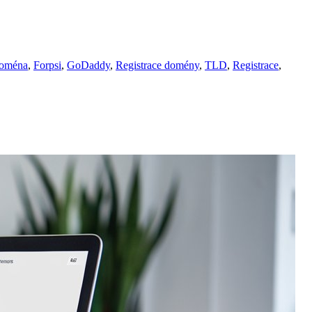
oména
,
Forpsi
,
GoDaddy
,
Registrace domény
,
TLD
,
Registrace
,