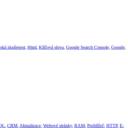
lská zkušenost
,
Html
,
Klíčová slova
,
Google Search Console
,
Google
,
QL
,
CRM
,
Aktualizace
,
Webové stránky
,
RAM
,
Prohlížeč
,
HTTP
,
E-