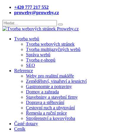
+420 777 217 552
proweby@proweby.cz
Tvorba webů
Tvorba webových stránek
Tvorba multijazyčných webů
Správa webů
Tvorba e-shopů
SEO
Reference
Weby pro realitní makléře
Zemědělství, vinařství a lesnictví
Gastronomie a potraviny
Domov a zahrada
Stavebniny a stavební firmy
Doprava a stěhování
Cestovní ruch a ubytování
Řemesla a ruční práce
Strojírenství a kovovýroba
Časté dotazy
Ceník