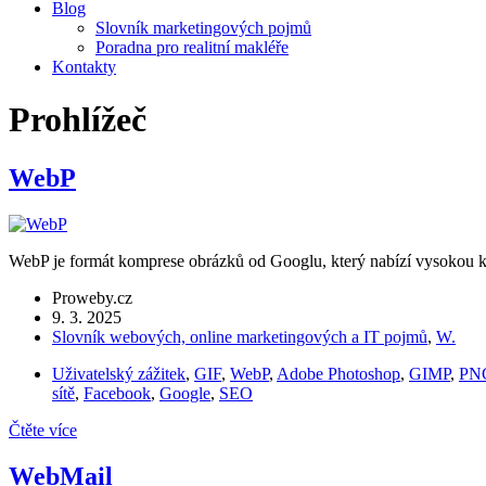
Blog
Slovník marketingových pojmů
Poradna pro realitní makléře
Kontakty
Prohlížeč
WebP
WebP je formát komprese obrázků od Googlu, který nabízí vysokou k
Proweby.cz
9. 3. 2025
Slovník webových, online marketingových a IT pojmů
,
W.
Uživatelský zážitek
,
GIF
,
WebP
,
Adobe Photoshop
,
GIMP
,
PN
sítě
,
Facebook
,
Google
,
SEO
Čtěte více
WebMail