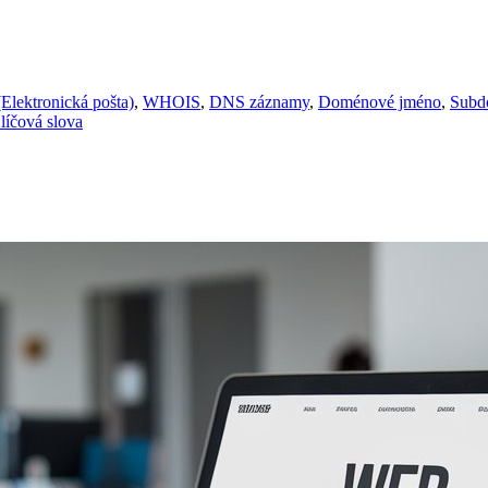
(Elektronická pošta)
,
WHOIS
,
DNS záznamy
,
Doménové jméno
,
Subd
líčová slova