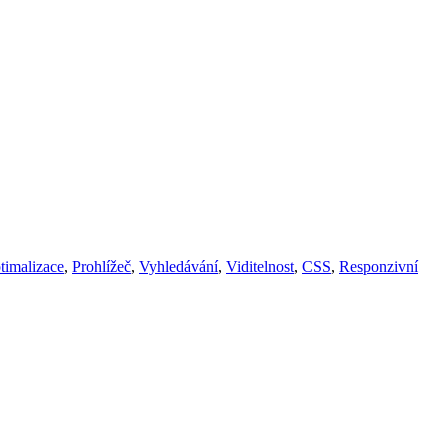
timalizace
,
Prohlížeč
,
Vyhledávání
,
Viditelnost
,
CSS
,
Responzivní