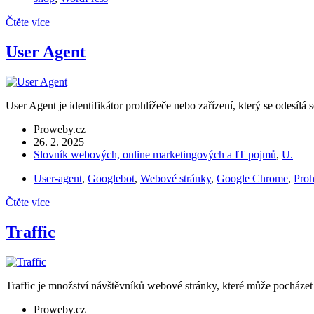
Čtěte více
User Agent
User Agent je identifikátor prohlížeče nebo zařízení, který se odesí
Proweby.cz
26. 2. 2025
Slovník webových, online marketingových a IT pojmů
,
U.
User-agent
,
Googlebot
,
Webové stránky
,
Google Chrome
,
Proh
Čtěte více
Traffic
Traffic je množství návštěvníků webové stránky, které může pocházet z
Proweby.cz