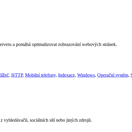
lá serveru a pomáhá optimalizovat zobrazování webových stránek.
lížeč
,
HTTP
,
Mobilní telefony
,
Indexace
,
Windows
,
Operační systém
,
 vyhledávačů, sociálních sítí nebo jiných zdrojů.