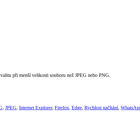
valitu při menší velikosti souboru než JPEG nebo PNG.
G
,
JPEG
,
Internet Explorer
,
Firefox
,
Edge
,
Rychlost načítání
,
WhatsAp