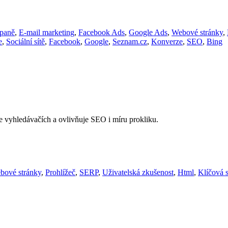
paně
,
E-mail marketing
,
Facebook Ads
,
Google Ads
,
Webové stránky
,
e
,
Sociální sítě
,
Facebook
,
Google
,
Seznam.cz
,
Konverze
,
SEO
,
Bing
ve vyhledávačích a ovlivňuje SEO i míru prokliku.
bové stránky
,
Prohlížeč
,
SERP
,
Uživatelská zkušenost
,
Html
,
Klíčová 