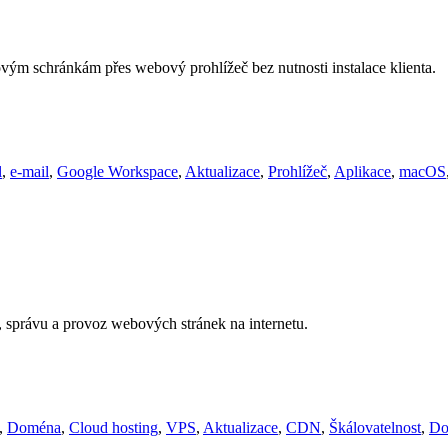
ovým schránkám přes webový prohlížeč bez nutnosti instalace klienta.
l
,
e-mail
,
Google Workspace
,
Aktualizace
,
Prohlížeč
,
Aplikace
,
macOS
í, správu a provoz webových stránek na internetu.
,
Doména
,
Cloud hosting
,
VPS
,
Aktualizace
,
CDN
,
Škálovatelnost
,
Do