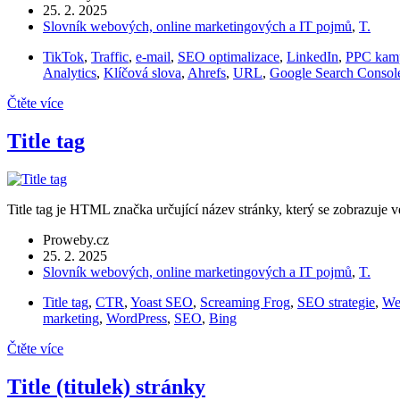
25. 2. 2025
Slovník webových, online marketingových a IT pojmů
,
T.
TikTok
,
Traffic
,
e-mail
,
SEO optimalizace
,
LinkedIn
,
PPC kam
Analytics
,
Klíčová slova
,
Ahrefs
,
URL
,
Google Search Consol
Čtěte více
Title tag
Title tag je HTML značka určující název stránky, který se zobrazuje 
Proweby.cz
25. 2. 2025
Slovník webových, online marketingových a IT pojmů
,
T.
Title tag
,
CTR
,
Yoast SEO
,
Screaming Frog
,
SEO strategie
,
We
marketing
,
WordPress
,
SEO
,
Bing
Čtěte více
Title (titulek) stránky