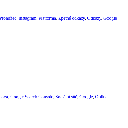
Prohlížeč
,
Instagram
,
Platforma
,
Zpětné odkazy
,
Odkazy
,
Google
slova
,
Google Search Console
,
Sociální sítě
,
Google
,
Online