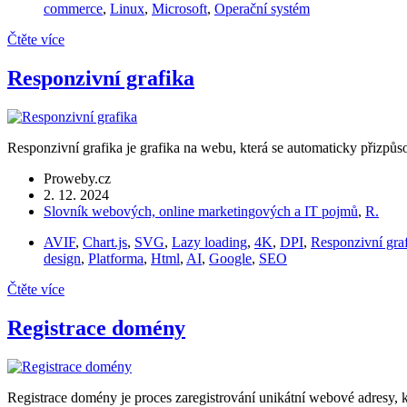
commerce
,
Linux
,
Microsoft
,
Operační systém
Čtěte více
Responzivní grafika
Responzivní grafika je grafika na webu, která se automaticky přizpůso
Proweby.cz
2. 12. 2024
Slovník webových, online marketingových a IT pojmů
,
R.
AVIF
,
Chart.js
,
SVG
,
Lazy loading
,
4K
,
DPI
,
Responzivní gra
design
,
Platforma
,
Html
,
AI
,
Google
,
SEO
Čtěte více
Registrace domény
Registrace domény je proces zaregistrování unikátní webové adresy, kt