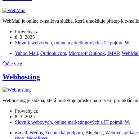
WebMail je online e-mailová služba, která umožňuje přístup k e-mail
Proweby.cz
8. 3. 2025
Slovník webových, online marketingových a IT pojmů
,
W.
Yahoo Mail
,
Outlook.com
,
Microsoft Outlook
,
IMAP
,
WebMai
Čtěte více
Webhosting
Webhosting je služba, která poskytuje prostor na serveru pro ukládán
Proweby.cz
8. 3. 2025
Slovník webových, online marketingových a IT pojmů
,
W.
e-mail
,
Wedos
,
Technická podpora
,
Bluehost
,
Webové aplikace
shop
,
WordPress