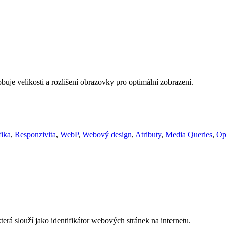
buje velikosti a rozlišení obrazovky pro optimální zobrazení.
fika
,
Responzivita
,
WebP
,
Webový design
,
Atributy
,
Media Queries
,
Op
erá slouží jako identifikátor webových stránek na internetu.