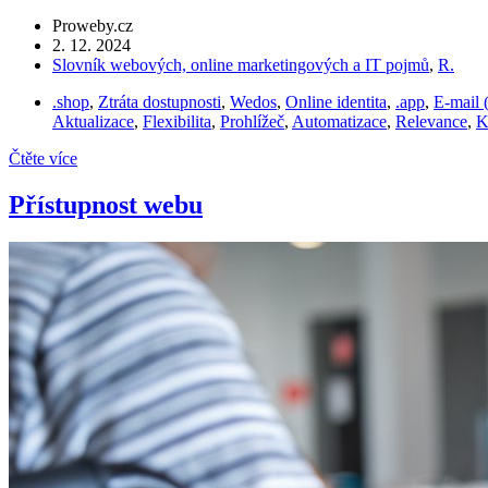
Proweby.cz
2. 12. 2024
Slovník webových, online marketingových a IT pojmů
,
R.
.shop
,
Ztráta dostupnosti
,
Wedos
,
Online identita
,
.app
,
E-mail 
Aktualizace
,
Flexibilita
,
Prohlížeč
,
Automatizace
,
Relevance
,
K
Čtěte více
Přístupnost webu