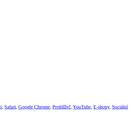
p
,
Safari
,
Google Chrome
,
Prohlížeč
,
YouTube
,
E-shopy
,
Sociální