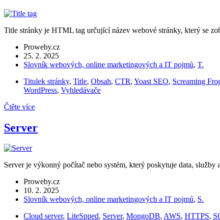
Title stránky je HTML tag určující název webové stránky, který se z
Proweby.cz
25. 2. 2025
Slovník webových, online marketingových a IT pojmů
,
T.
Titulek stránky
,
Title
,
Obsah
,
CTR
,
Yoast SEO
,
Screaming Fro
WordPress
,
Vyhledávače
Čtěte více
Server
Server je výkonný počítač nebo systém, který poskytuje data, služby a
Proweby.cz
10. 2. 2025
Slovník webových, online marketingových a IT pojmů
,
S.
Cloud server
,
LiteSpped
,
Server
,
MongoDB
,
AWS
,
HTTPS
,
S