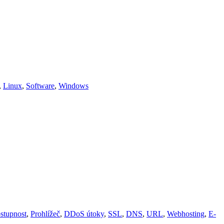
,
Linux
,
Software
,
Windows
stupnost
,
Prohlížeč
,
DDoS útoky
,
SSL
,
DNS
,
URL
,
Webhosting
,
E-