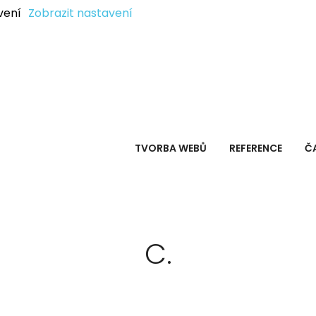
vení
Zobrazit nastavení
TVORBA WEBŮ
REFERENCE
Č
C.