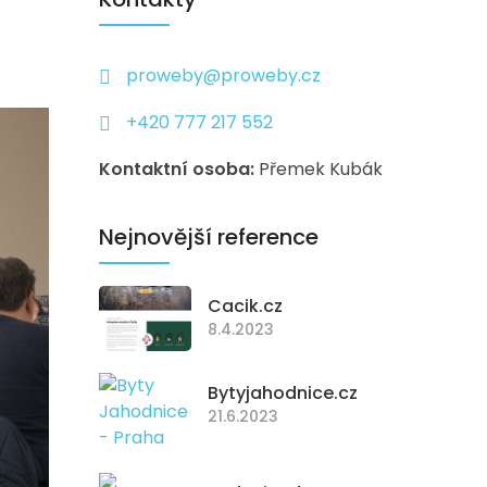
proweby@proweby.cz
+420 777 217 552
Kontaktní osoba:
Přemek Kubák
Nejnovější reference
Cacik.cz
8.4.2023
Bytyjahodnice.cz
21.6.2023