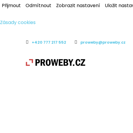
Přijmout
Odmítnout
Zobrazit nastavení
Uložit nasta
Zásady cookies
+420 777 217 552
proweby@proweby.cz