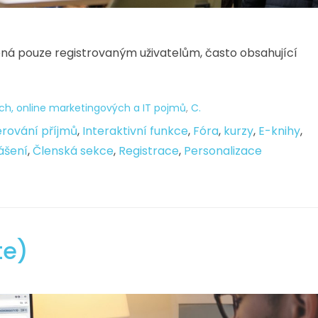
pná pouze registrovaným uživatelům, často obsahující
ch, online marketingových a IT pojmů
,
C.
rování příjmů
,
Interaktivní funkce
,
Fóra
,
kurzy
,
E-knihy
,
lášení
,
Členská sekce
,
Registrace
,
Personalizace
te)