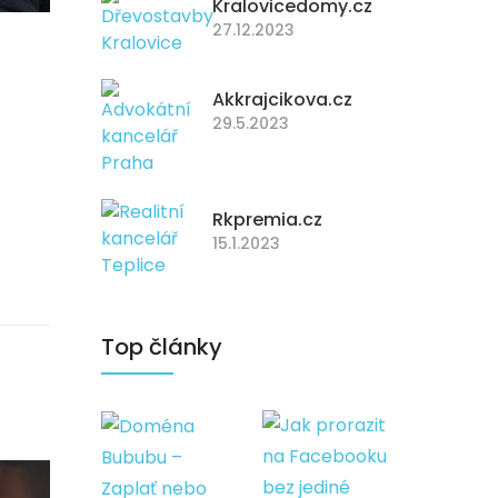
Kralovicedomy.cz
27.12.2023
Akkrajcikova.cz
29.5.2023
Rkpremia.cz
15.1.2023
Top články
Bububu –
Zaplať nebo