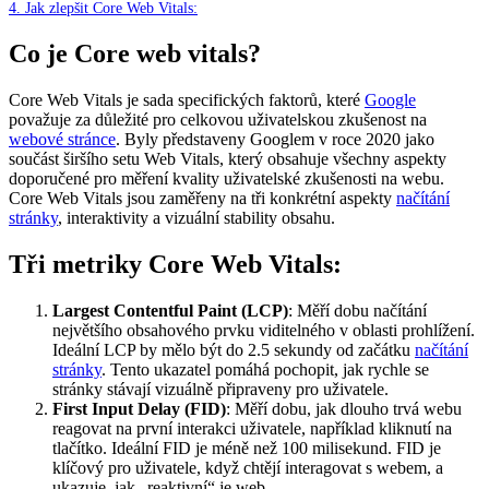
4.
Jak zlepšit Core Web Vitals:
Co je Core web vitals?
Core Web Vitals je sada specifických faktorů, které
Google
považuje za důležité pro celkovou uživatelskou zkušenost na
webové stránce
. Byly představeny Googlem v roce 2020 jako
součást širšího setu Web Vitals, který obsahuje všechny aspekty
doporučené pro měření kvality uživatelské zkušenosti na webu.
Core Web Vitals jsou zaměřeny na tři konkrétní aspekty
načítání
stránky
, interaktivity a vizuální stability obsahu.
Tři metriky Core Web Vitals:
Largest Contentful Paint (LCP)
: Měří dobu načítání
největšího obsahového prvku viditelného v oblasti prohlížení.
Ideální LCP by mělo být do 2.5 sekundy od začátku
načítání
stránky
. Tento ukazatel pomáhá pochopit, jak rychle se
stránky stávají vizuálně připraveny pro uživatele.
First Input Delay (FID)
: Měří dobu, jak dlouho trvá webu
reagovat na první interakci uživatele, například kliknutí na
tlačítko. Ideální FID je méně než 100 milisekund. FID je
klíčový pro uživatele, když chtějí interagovat s webem, a
ukazuje, jak „reaktivní“ je web.