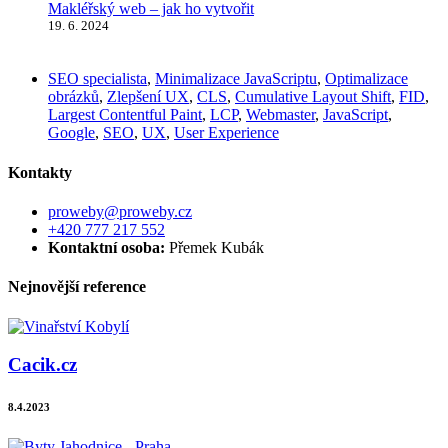
Makléřský web – jak ho vytvořit
19. 6. 2024
SEO specialista
,
Minimalizace JavaScriptu
,
Optimalizace
obrázků
,
Zlepšení UX
,
CLS
,
Cumulative Layout Shift
,
FID
,
Largest Contentful Paint
,
LCP
,
Webmaster
,
JavaScript
,
Google
,
SEO
,
UX
,
User Experience
Kontakty
proweby@proweby.cz
+420 777 217 552
Kontaktní osoba:
Přemek Kubák
Nejnovější reference
Cacik.cz
8.4.2023