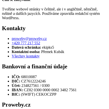
Tvoříme webové stránky v češtině, ale i v angličtině, němčině,
ruštině a dalších jazycích. Používáme zpravidla redakční systém
WordPress.
Kontakty
proweby@proweby.cz
+420 777 217 552
Datová schránka:
ekipks5
Kontaktní osoba:
Přemek Kubák
Všechny kontakty
Bankovní a finanční údaje
IČO:
68010087
DIČ:
CZ7612224246
Účet:
234827561 / 0300
IBAN:
CZ82 0300 0000 0002 3482 7561
BIC:
(SWIFT) CEKOCZPP
Proweby.cz