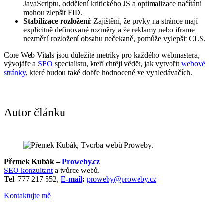
JavaScriptu, oddělení kritického JS a optimalizace načítání
mohou zlepšit FID.
Stabilizace rozložení
: Zajištění, že prvky na stránce mají
explicitně definované rozměry a že reklamy nebo iframe
nezmění rozložení obsahu nečekaně, pomůže vylepšit CLS.
Core Web Vitals jsou důležité metriky pro každého webmastera,
vývojáře a
SEO
specialistu, kteří chtějí vědět, jak vytvořit
webové
stránky
, které budou také dobře hodnocené ve vyhledávačích.
Autor článku
Přemek Kubák –
Proweby.cz
SEO konzultant
a tvůrce webů.
Tel.
777 217 552,
E-mail
:
proweby@proweby.cz
Kontaktujte mě