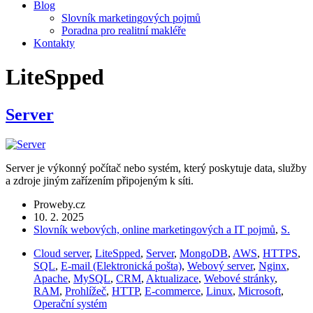
Blog
Slovník marketingových pojmů
Poradna pro realitní makléře
Kontakty
LiteSpped
Server
Server je výkonný počítač nebo systém, který poskytuje data, služby
a zdroje jiným zařízením připojeným k síti.
Proweby.cz
10. 2. 2025
Slovník webových, online marketingových a IT pojmů
,
S.
Cloud server
,
LiteSpped
,
Server
,
MongoDB
,
AWS
,
HTTPS
,
SQL
,
E-mail (Elektronická pošta)
,
Webový server
,
Nginx
,
Apache
,
MySQL
,
CRM
,
Aktualizace
,
Webové stránky
,
RAM
,
Prohlížeč
,
HTTP
,
E-commerce
,
Linux
,
Microsoft
,
Operační systém