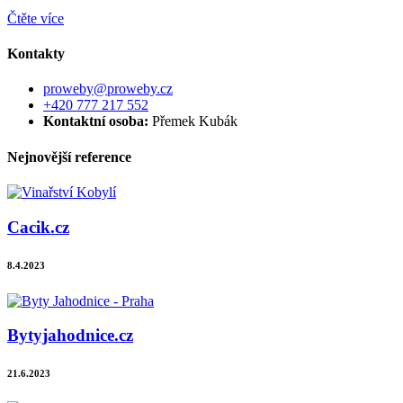
Čtěte více
Kontakty
proweby@proweby.cz
+420 777 217 552
Kontaktní osoba:
Přemek Kubák
Nejnovější reference
Cacik.cz
8.4.2023
Bytyjahodnice.cz
21.6.2023