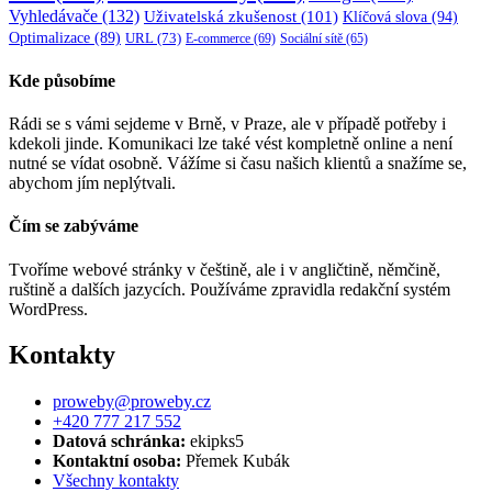
Vyhledávače
(132)
Uživatelská zkušenost
(101)
Klíčová slova
(94)
Optimalizace
(89)
URL
(73)
E-commerce
(69)
Sociální sítě
(65)
Kde působíme
Rádi se s vámi sejdeme v Brně, v Praze, ale v případě potřeby i
kdekoli jinde. Komunikaci lze také vést kompletně online a není
nutné se vídat osobně. Vážíme si času našich klientů a snažíme se,
abychom jím neplýtvali.
Čím se zabýváme
Tvoříme webové stránky v češtině, ale i v angličtině, němčině,
ruštině a dalších jazycích. Používáme zpravidla redakční systém
WordPress.
Kontakty
proweby@proweby.cz
+420 777 217 552
Datová schránka:
ekipks5
Kontaktní osoba:
Přemek Kubák
Všechny kontakty