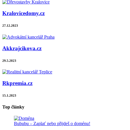
Kralovicedomy.cz
27.12.2023
Akkrajcikova.cz
29.5.2023
Rkpremia.cz
15.1.2023
Top články
Bububu – Zaplať nebo přijdeš o doménu!