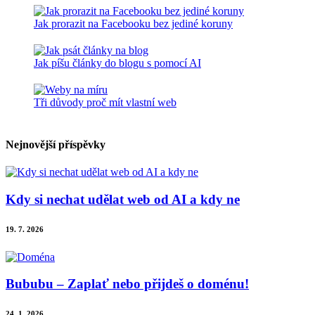
Jak prorazit na Facebooku bez jediné koruny
Jak píšu články do blogu s pomocí AI
Tři důvody proč mít vlastní web
Nejnovější příspěvky
Kdy si nechat udělat web od AI a kdy ne
19. 7. 2026
Bububu – Zaplať nebo přijdeš o doménu!
24. 1. 2026