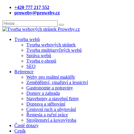
+420 777 217 552
proweby@proweby.cz
Tvorba webů
Tvorba webových stránek
Tvorba multijazyčných webů
Správa webů
Tvorba e-shopů
SEO
Reference
Weby pro realitní makléře
Zemědělství, vinařství a lesnictví
Gastronomie a potraviny
Domov a zahrada
Stavebniny a stavební firmy
Doprava a stěhování
Cestovní ruch a ubytování
Řemesla a ruční práce
Strojírenství a kovovýroba
Časté dotazy
Ceník