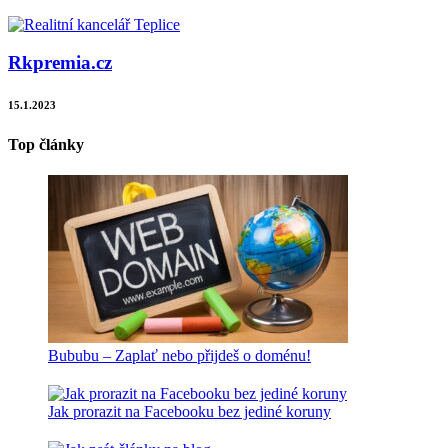
Rkpremia.cz
15.1.2023
Top články
Bububu – Zaplať nebo přijdeš o doménu!
Jak prorazit na Facebooku bez jediné koruny