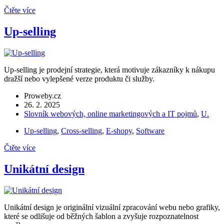
Čtěte více
Up-selling
Up-selling je prodejní strategie, která motivuje zákazníky k nákupu
dražší nebo vylepšené verze produktu či služby.
Proweby.cz
26. 2. 2025
Slovník webových, online marketingových a IT pojmů
,
U.
Up-selling
,
Cross-selling
,
E-shopy
,
Software
Čtěte více
Unikátní design
Unikátní design je originální vizuální zpracování webu nebo grafiky,
které se odlišuje od běžných šablon a zvyšuje rozpoznatelnost