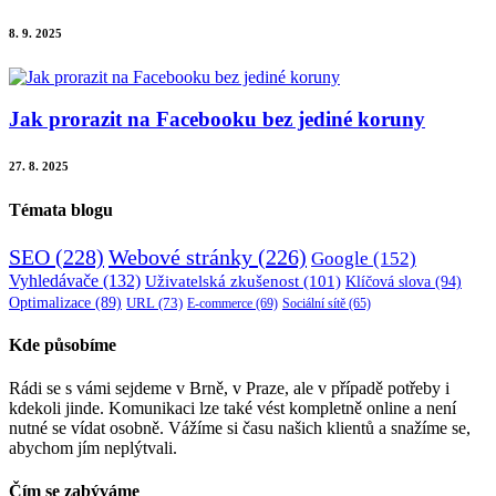
8. 9. 2025
Jak prorazit na Facebooku bez jediné koruny
27. 8. 2025
Témata blogu
SEO
(228)
Webové stránky
(226)
Google
(152)
Vyhledávače
(132)
Uživatelská zkušenost
(101)
Klíčová slova
(94)
Optimalizace
(89)
URL
(73)
E-commerce
(69)
Sociální sítě
(65)
Kde působíme
Rádi se s vámi sejdeme v Brně, v Praze, ale v případě potřeby i
kdekoli jinde. Komunikaci lze také vést kompletně online a není
nutné se vídat osobně. Vážíme si času našich klientů a snažíme se,
abychom jím neplýtvali.
Čím se zabýváme