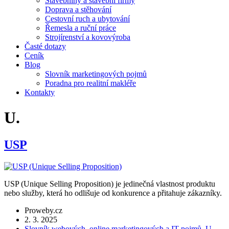
Stavebniny a stavební firmy
Doprava a stěhování
Cestovní ruch a ubytování
Řemesla a ruční práce
Strojírenství a kovovýroba
Časté dotazy
Ceník
Blog
Slovník marketingových pojmů
Poradna pro realitní makléře
Kontakty
U.
USP
USP (Unique Selling Proposition) je jedinečná vlastnost produktu
nebo služby, která ho odlišuje od konkurence a přitahuje zákazníky.
Proweby.cz
2. 3. 2025
Slovník webových, online marketingových a IT pojmů
,
U.