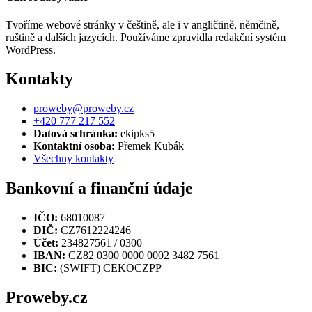
Tvoříme webové stránky v češtině, ale i v angličtině, němčině,
ruštině a dalších jazycích. Používáme zpravidla redakční systém
WordPress.
Kontakty
proweby@proweby.cz
+420 777 217 552
Datová schránka:
ekipks5
Kontaktní osoba:
Přemek Kubák
Všechny kontakty
Bankovní a finanční údaje
IČO:
68010087
DIČ:
CZ7612224246
Účet:
234827561 / 0300
IBAN:
CZ82 0300 0000 0002 3482 7561
BIC:
(SWIFT) CEKOCZPP
Proweby.cz