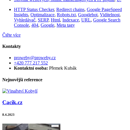
HTTP Status Checker
,
Redirect chains
,
Google PageSpeed
Insights
,
Optimalizace
,
Robots.txt
,
Googlebot
,
Viditelnost
,
Vyhledávač
,
SERP
,
Html
,
Indexace
,
URL
,
Google Search
Console
,
404
,
Google
,
Meta tagy
Čtěte více
Kontakty
proweby@proweby.cz
+420 777 217 552
Kontaktní osoba:
Přemek Kubák
Nejnovější reference
Cacik.cz
8.4.2023