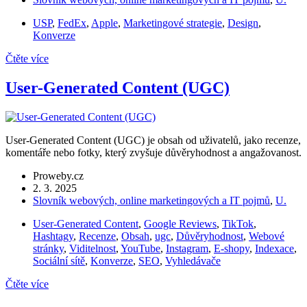
USP
,
FedEx
,
Apple
,
Marketingové strategie
,
Design
,
Konverze
Čtěte více
User-Generated Content (UGC)
User-Generated Content (UGC) je obsah od uživatelů, jako recenze,
komentáře nebo fotky, který zvyšuje důvěryhodnost a angažovanost.
Proweby.cz
2. 3. 2025
Slovník webových, online marketingových a IT pojmů
,
U.
User-Generated Content
,
Google Reviews
,
TikTok
,
Hashtagy
,
Recenze
,
Obsah
,
ugc
,
Důvěryhodnost
,
Webové
stránky
,
Viditelnost
,
YouTube
,
Instagram
,
E-shopy
,
Indexace
,
Sociální sítě
,
Konverze
,
SEO
,
Vyhledávače
Čtěte více