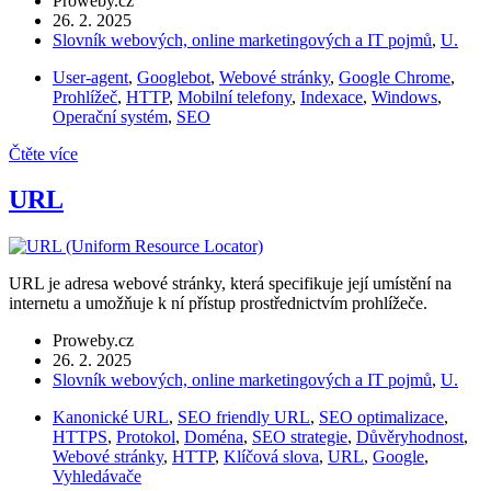
Proweby.cz
26. 2. 2025
Slovník webových, online marketingových a IT pojmů
,
U.
User-agent
,
Googlebot
,
Webové stránky
,
Google Chrome
,
Prohlížeč
,
HTTP
,
Mobilní telefony
,
Indexace
,
Windows
,
Operační systém
,
SEO
Čtěte více
URL
URL je adresa webové stránky, která specifikuje její umístění na
internetu a umožňuje k ní přístup prostřednictvím prohlížeče.
Proweby.cz
26. 2. 2025
Slovník webových, online marketingových a IT pojmů
,
U.
Kanonické URL
,
SEO friendly URL
,
SEO optimalizace
,
HTTPS
,
Protokol
,
Doména
,
SEO strategie
,
Důvěryhodnost
,
Webové stránky
,
HTTP
,
Klíčová slova
,
URL
,
Google
,
Vyhledávače