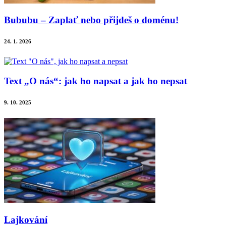
Bububu – Zaplať nebo přijdeš o doménu!
24. 1. 2026
Text „O nás“: jak ho napsat a jak ho nepsat
9. 10. 2025
Lajkování