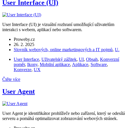
User Interface (UI)
User Interface (UI) je vizuální rozhraní umožňující uživatelům
interakci s webem, aplikací nebo softwarem.
Proweby.cz
26. 2. 2025
Slovník webových, online marketingových a IT pojmů
,
U.
User Interface
,
Uživatelský zážitek
,
UI
,
Obsah
,
Konverzní
poměr
,
Ikony
,
Mobilní aplikace
,
Aplikace
,
Software
,
Konverze
,
UX
Čtěte více
User Agent
User Agent je identifikátor prohlížeče nebo zařízení, který se odesílá
serveru a pomáhá optimalizovat zobrazování webových stránek.