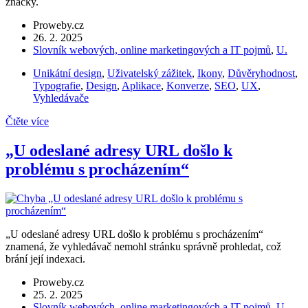
značky.
Proweby.cz
26. 2. 2025
Slovník webových, online marketingových a IT pojmů
,
U.
Unikátní design
,
Uživatelský zážitek
,
Ikony
,
Důvěryhodnost
,
Typografie
,
Design
,
Aplikace
,
Konverze
,
SEO
,
UX
,
Vyhledávače
Čtěte více
„U odeslané adresy URL došlo k
problému s procházením“
„U odeslané adresy URL došlo k problému s procházením“
znamená, že vyhledávač nemohl stránku správně prohledat, což
brání její indexaci.
Proweby.cz
25. 2. 2025
Slovník webových, online marketingových a IT pojmů
,
U.