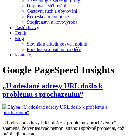
Stavebniny a stavební firmy
Doprava a stěhování
Cestovní ruch a ubytování
Řemesla a ruční práce
Strojírenství a kovovýroba
Časté dotazy
Ceník
Blog
Slovník marketingových pojmů
Poradna pro realitní makléře
Kontakty
Google PageSpeed Insights
„U odeslané adresy URL došlo k
problému s procházením“
„U odeslané adresy URL došlo k problému s procházením“
znamená, že vyhledávač nemohl stránku správně prohledat, což
brání její indexaci.