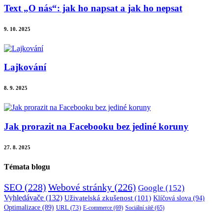
Text „O nás“: jak ho napsat a jak ho nepsat
9. 10. 2025
Lajkování
8. 9. 2025
Jak prorazit na Facebooku bez jediné koruny
27. 8. 2025
Témata blogu
SEO
(228)
Webové stránky
(226)
Google
(152)
Vyhledávače
(132)
Uživatelská zkušenost
(101)
Klíčová slova
(94)
Optimalizace
(89)
URL
(73)
E-commerce
(69)
Sociální sítě
(65)