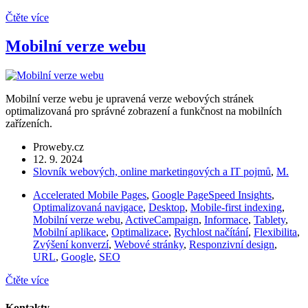
Čtěte více
Mobilní verze webu
Mobilní verze webu je upravená verze webových stránek
optimalizovaná pro správné zobrazení a funkčnost na mobilních
zařízeních.
Proweby.cz
12. 9. 2024
Slovník webových, online marketingových a IT pojmů
,
M.
Accelerated Mobile Pages
,
Google PageSpeed Insights
,
Optimalizovaná navigace
,
Desktop
,
Mobile-first indexing
,
Mobilní verze webu
,
ActiveCampaign
,
Informace
,
Tablety
,
Mobilní aplikace
,
Optimalizace
,
Rychlost načítání
,
Flexibilita
,
Zvýšení konverzí
,
Webové stránky
,
Responzivní design
,
URL
,
Google
,
SEO
Čtěte více
Kontakty