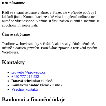
Kde působíme
Rádi se s vámi sejdeme v Brně, v Praze, ale v případě potřeby i
kdekoli jinde. Komunikaci lze také vést kompletně online a není
nutné se vídat osobně. Vážíme si času našich klientů a snažíme se,
abychom jím neplýtvali.
Čím se zabýváme
Tvoříme webové stránky v češtině, ale i v angličtině, němčině,
ruštině a dalších jazycích. Používáme zpravidla redakční systém
WordPress.
Kontakty
proweby@proweby.cz
+420 777 217 552
Datová schránka:
ekipks5
Kontaktní osoba:
Přemek Kubák
Všechny kontakty
Bankovní a finanční údaje