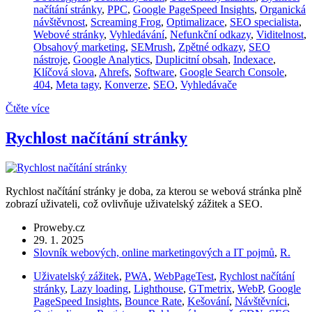
načítání stránky
,
PPC
,
Google PageSpeed Insights
,
Organická
návštěvnost
,
Screaming Frog
,
Optimalizace
,
SEO specialista
,
Webové stránky
,
Vyhledávání
,
Nefunkční odkazy
,
Viditelnost
,
Obsahový marketing
,
SEMrush
,
Zpětné odkazy
,
SEO
nástroje
,
Google Analytics
,
Duplicitní obsah
,
Indexace
,
Klíčová slova
,
Ahrefs
,
Software
,
Google Search Console
,
404
,
Meta tagy
,
Konverze
,
SEO
,
Vyhledávače
Čtěte více
Rychlost načítání stránky
Rychlost načítání stránky je doba, za kterou se webová stránka plně
zobrazí uživateli, což ovlivňuje uživatelský zážitek a SEO.
Proweby.cz
29. 1. 2025
Slovník webových, online marketingových a IT pojmů
,
R.
Uživatelský zážitek
,
PWA
,
WebPageTest
,
Rychlost načítání
stránky
,
Lazy loading
,
Lighthouse
,
GTmetrix
,
WebP
,
Google
PageSpeed Insights
,
Bounce Rate
,
Kešování
,
Návštěvníci
,