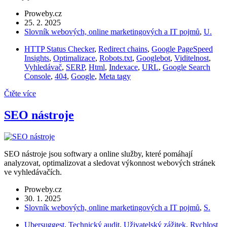
Proweby.cz
25. 2. 2025
Slovník webových, online marketingových a IT pojmů
,
U.
HTTP Status Checker
,
Redirect chains
,
Google PageSpeed
Insights
,
Optimalizace
,
Robots.txt
,
Googlebot
,
Viditelnost
,
Vyhledávač
,
SERP
,
Html
,
Indexace
,
URL
,
Google Search
Console
,
404
,
Google
,
Meta tagy
Čtěte více
SEO nástroje
SEO nástroje jsou softwary a online služby, které pomáhají
analyzovat, optimalizovat a sledovat výkonnost webových stránek
ve vyhledávačích.
Proweby.cz
30. 1. 2025
Slovník webových, online marketingových a IT pojmů
,
S.
Ubersuggest
,
Technický audit
,
Uživatelský zážitek
,
Rychlost