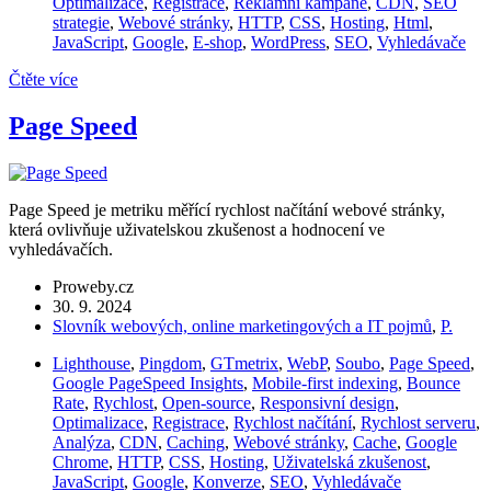
Optimalizace
,
Registrace
,
Reklamní kampaně
,
CDN
,
SEO
strategie
,
Webové stránky
,
HTTP
,
CSS
,
Hosting
,
Html
,
JavaScript
,
Google
,
E-shop
,
WordPress
,
SEO
,
Vyhledávače
Čtěte více
Page Speed
Page Speed je metriku měřící rychlost načítání webové stránky,
která ovlivňuje uživatelskou zkušenost a hodnocení ve
vyhledávačích.
Proweby.cz
30. 9. 2024
Slovník webových, online marketingových a IT pojmů
,
P.
Lighthouse
,
Pingdom
,
GTmetrix
,
WebP
,
Soubo
,
Page Speed
,
Google PageSpeed Insights
,
Mobile-first indexing
,
Bounce
Rate
,
Rychlost
,
Open-source
,
Responsivní design
,
Optimalizace
,
Registrace
,
Rychlost načítání
,
Rychlost serveru
,
Analýza
,
CDN
,
Caching
,
Webové stránky
,
Cache
,
Google
Chrome
,
HTTP
,
CSS
,
Hosting
,
Uživatelská zkušenost
,
JavaScript
,
Google
,
Konverze
,
SEO
,
Vyhledávače