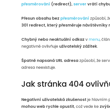
přesměrování
(redirect),
server
vrátí chyb
Přesun obsahu bez
přesměrování
způsobí, ž
301 redirect, který přesměruje návštěvníky
Chybný nebo neaktuální odkaz
v
menu
, člá
negativně ovlivňuje
uživatelský zážitek
.
Špatně napsaná URL adresa
způsobí, že ser
adresa neexistuje.
Jak stránka 404 ovlivň
Negativní uživatelská zkušenost
je hlavním
mohou web rychle opustit
, což vede ke
zvýš