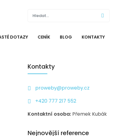
ASTÉ DOTAZY
CENÍK
BLOG
KONTAKTY
Kontakty
proweby@proweby.cz
+420 777 217 552
Kontaktní osoba:
Přemek Kubák
Nejnovější reference