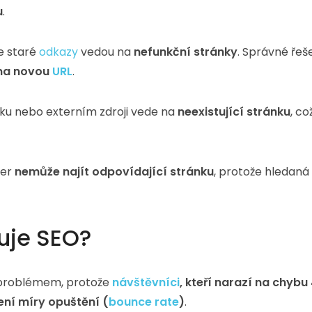
u
.
e staré
odkazy
vedou na
nefunkční stránky
. Správné řeše
 na novou
URL
.
nku nebo externím zdroji vede na
neexistující stránku
, co
ver
nemůže najít odpovídající stránku
, protože hledaná
uje SEO?
 problémem, protože
návštěvníci
, kteří narazí na chybu
ení míry opuštění (
bounce rate
)
.