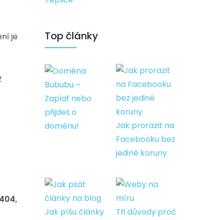
Top články
ní je
ž
Bububu –
Zaplať nebo
přijdeš o
Jak prorazit na
doménu!
Facebooku bez
jediné koruny
 404,
Jak píšu články
Tři důvody proč