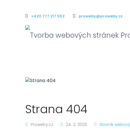
+420 777 217 552
proweby@proweby.cz
Strana 404
Proweby.cz
24. 2. 2025
Slovník webový