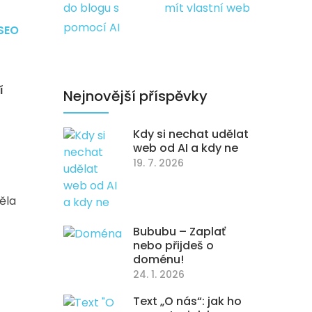
do blogu s
mít vlastní web
pomocí AI
SEO
í
Nejnovější příspěvky
Kdy si nechat udělat
web od AI a kdy ne
19. 7. 2026
ěla
Bububu – Zaplať
nebo přijdeš o
doménu!
24. 1. 2026
Text „O nás“: jak ho