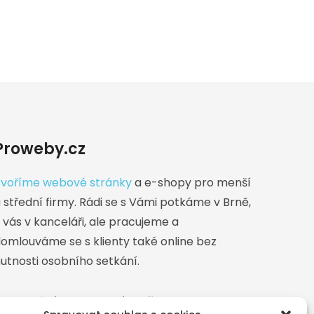
Proweby.cz
voříme webové stránky
a e-shopy pro menší
 střední firmy. Rádi se s Vámi potkáme v Brně,
 vás v kanceláři, ale pracujeme a
omlouváme se s klienty také online bez
utnosti osobního setkání.
akturační adresa a sídlo firmy:
Lovčičky 216