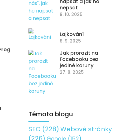
napsat a jak ho
nepsat
9. 10. 2025
Lajkování
8. 9. 2025
Frog
Jak prorazit na
Facebooku bez
jediné koruny
27. 8. 2025
á
Témata blogu
SEO
(228)
Webové stránky
(226)
Google
(152)