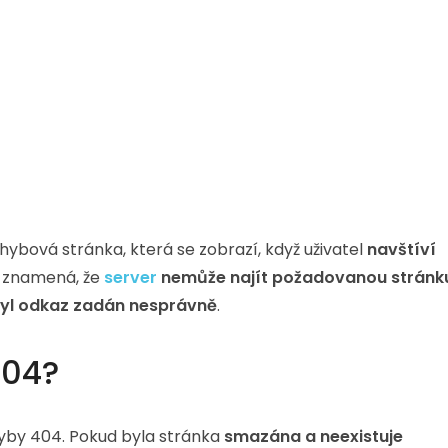
hybová stránka, která se zobrazí, když uživatel
navštíví
 znamená, že
server
nemůže najít požadovanou stránk
byl odkaz zadán nesprávně
.
404?
hyby 404. Pokud byla stránka
smazána a neexistuje