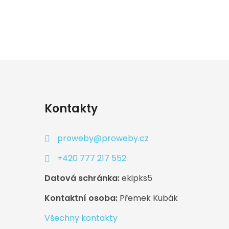
Kontakty
proweby@proweby.cz
+420 777 217 552
Datová schránka:
ekipks5
Kontaktní osoba:
Přemek Kubák
Všechny kontakty