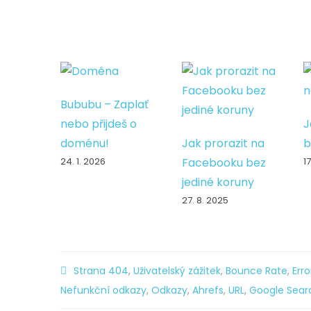
Bububu – Zaplať
nebo přijdeš o
J
doménu!
Jak prorazit na
b
24. 1. 2026
Facebooku bez
1
jediné koruny
27. 8. 2025
Strana 404
,
Uživatelský zážitek
,
Bounce Rate
,
Err
Nefunkční odkazy
,
Odkazy
,
Ahrefs
,
URL
,
Google Sear