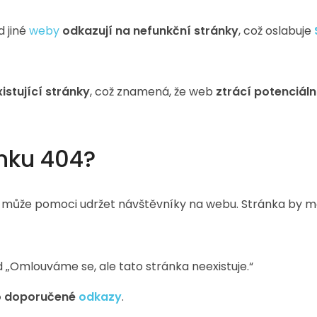
 jiné
weby
odkazují na nefunkční stránky
, což oslabuje
stující stránky
, což znamená, že web
ztrácí potenciáln
ánku 404?
může pomoci udržet návštěvníky na webu. Stránka by m
 „Omlouváme se, ale tato stránka neexistuje.“
bo doporučené
odkazy
.