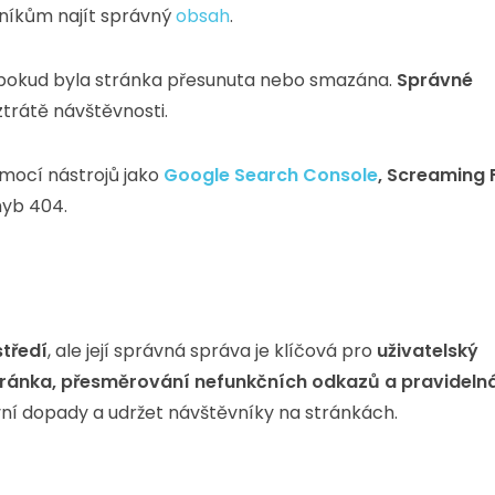
níkům najít správný
obsah
.
, pokud byla stránka přesunuta nebo smazána.
Správné
trátě návštěvnosti.
ocí nástrojů jako
Google Search Console
, Screaming 
hyb 404.
tředí
, ale její správná správa je klíčová pro
uživatelský
ránka, přesměrování nefunkčních odkazů a pravideln
ní dopady a udržet návštěvníky na stránkách.