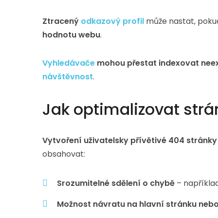
Ztracený
odkazový profil
může nastat, pokud
hodnotu webu
.
Vyhledávače
mohou přestat indexovat neexi
návštěvnost
.
Jak optimalizovat str
Vytvoření uživatelsky přívětivé 404 stránky
obsahovat:
Srozumitelné sdělení o chybě
– například
Možnost návratu na hlavní stránku ne