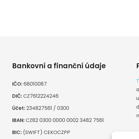
Bankovní a finanční údaje
T
IČO:
68010087
a
DIČ:
CZ7612224246
u
d
Účet:
234827561 / 0300
n
IBAN:
CZ82 0300 0000 0002 3482 7561
BIC:
(SWIFT) CEKOCZPP
F