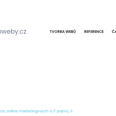
TVORBA WEBŮ
REFERENCE
Č
ch, online marketingových a IT pojmů
,
S.