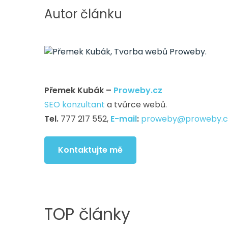
Autor článku
Přemek Kubák –
Proweby.cz
SEO konzultant
a tvůrce webů.
Tel.
777 217 552,
E-mail
:
proweby@proweby.c
Kontaktujte mě
TOP články