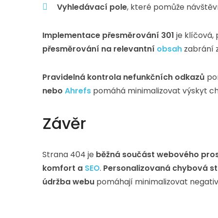
Vyhledávací pole
, které pomůže návštěv
Implementace přesměrování 301
je klíčová
přesměrování na relevantní
obsah
zabrání z
Pravidelná kontrola nefunkčních odkazů
pom
nebo
Ahrefs
pomáhá minimalizovat výskyt c
Závěr
Strana 404 je
běžná součást webového pros
komfort a
SEO
.
Personalizovaná chybová st
údržba webu
pomáhají minimalizovat negativ