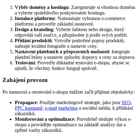
Výběr domény a hostingu
: Zaregistrujte si vhodnou doménu
a vyberte spolehlivého poskytovatele hostingu.
Instalace platformy
: Nainstalujte vybranou e-commerce
platformu a proveďte základní nastavení.
Design a branding
: Vyberte šablonu nebo design, který
odpovídá vaší značce, a přizpůsobte ji podle svých potřeb.
Přidání produktů
: Vytvořte podrobné popisy produktů,
nahrajte kvalitní fotografie a nastavte ceny.
Nastavení platebních a přepravních možností
: Integrujte
platební brány a nastavte způsoby dopravy a ceny za dopravu.
Testování
: Proveďte důkladné testování e-shopu, abyste se
ujistili, že všechny funkce fungují správně.
Zahájení provozu
Po nastavení a otestování e-shopu můžete začít přijímat objednávky:
Propagace
: Použijte marketingové strategie, jako jsou
SEO
,
PPC kampaně
,
e-mail
marketing
a sociální média, k přilákání
zákazníků.
Monitorování a optimalizace
: Pravidelně sledujte výkon e-
shopu a provádějte optimalizace na základě analýzy dat a
zpětné vazby zákazníků.