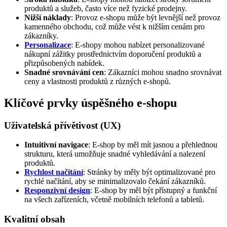
produktů a služeb, často více než fyzické prodejny.
Nižší náklady
: Provoz e-shopu může být levnější než provoz
kamenného obchodu, což může vést k nižším cenám pro
zákazníky.
Personalizace
: E-shopy mohou nabízet personalizované
nákupní zážitky prostřednictvím doporučení produktů a
přizpůsobených nabídek.
Snadné srovnávání cen
: Zákazníci mohou snadno srovnávat
ceny a vlastnosti produktů z různých e-shopů.
Klíčové prvky úspěšného e-shopu
Uživatelská přívětivost (UX)
Intuitivní navigace
: E-shop by měl mít jasnou a přehlednou
strukturu, která umožňuje snadné vyhledávání a nalezení
produktů.
Rychlost načítání
: Stránky by měly být optimalizované pro
rychlé načítání, aby se minimalizovalo čekání zákazníků.
Responzivní design
: E-shop by měl být přístupný a funkční
na všech zařízeních, včetně mobilních telefonů a tabletů.
Kvalitní obsah