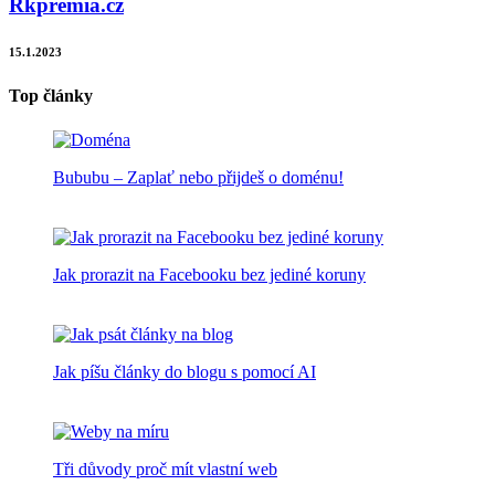
Rkpremia.cz
15.1.2023
Top články
Bububu – Zaplať nebo přijdeš o doménu!
Jak prorazit na Facebooku bez jediné koruny
Jak píšu články do blogu s pomocí AI
Tři důvody proč mít vlastní web