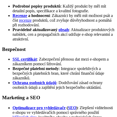
Podrobné popisy produktů
: Každý produkt by měl mít
detailní popis, specifikace a kvalitní fotografie.
Recenze
a hodnocení
: Zákazníci by měli mít možnost psát a
číst
recenze
produktů, což zvyšuje důvěryhodnost a pomáhá
při rozhodování.
Pravidelně aktualizovaný
obsah
: Aktualizace produktových
nabídek, cen a propagačních akcí udržuje e-shop relevantní a
atraktivní.
Bezpečnost
SSL certifikát
: Zabezpečení přenosu dat mezi e-shopem a
zákazníkem pomocí šifrování.
Bezpečné platební metody
: Integrace spolehlivých a
bezpečných platebních bran, které chrání finanční údaje
zákazníků.
Ochrana osobních údajů
: Dodržování zásad ochrany
osobních údajů a zajištění jejich bezpečného ukládání.
Marketing a SEO
Optimalizace pro vyhledávače
(
SEO
)
: Zlepšení viditelnosti
e-shopu ve vyhledávačích pomocí správného použití