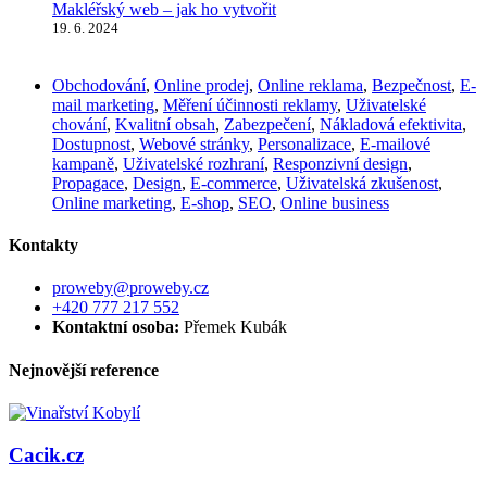
Makléřský web – jak ho vytvořit
19. 6. 2024
Obchodování
,
Online prodej
,
Online reklama
,
Bezpečnost
,
E-
mail marketing
,
Měření účinnosti reklamy
,
Uživatelské
chování
,
Kvalitní obsah
,
Zabezpečení
,
Nákladová efektivita
,
Dostupnost
,
Webové stránky
,
Personalizace
,
E-mailové
kampaně
,
Uživatelské rozhraní
,
Responzivní design
,
Propagace
,
Design
,
E-commerce
,
Uživatelská zkušenost
,
Online marketing
,
E-shop
,
SEO
,
Online business
Kontakty
proweby@proweby.cz
+420 777 217 552
Kontaktní osoba:
Přemek Kubák
Nejnovější reference
Cacik.cz