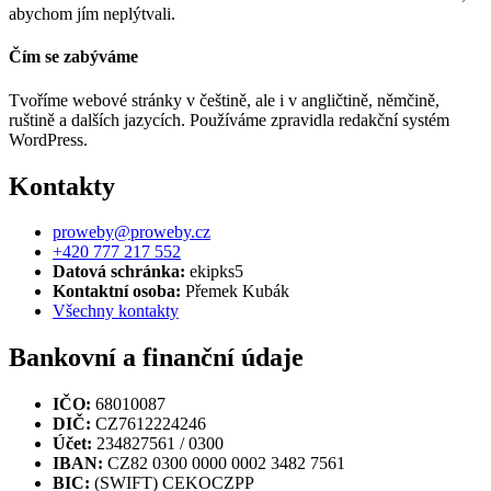
abychom jím neplýtvali.
Čím se zabýváme
Tvoříme webové stránky v češtině, ale i v angličtině, němčině,
ruštině a dalších jazycích. Používáme zpravidla redakční systém
WordPress.
Kontakty
proweby@proweby.cz
+420 777 217 552
Datová schránka:
ekipks5
Kontaktní osoba:
Přemek Kubák
Všechny kontakty
Bankovní a finanční údaje
IČO:
68010087
DIČ:
CZ7612224246
Účet:
234827561 / 0300
IBAN:
CZ82 0300 0000 0002 3482 7561
BIC:
(SWIFT) CEKOCZPP