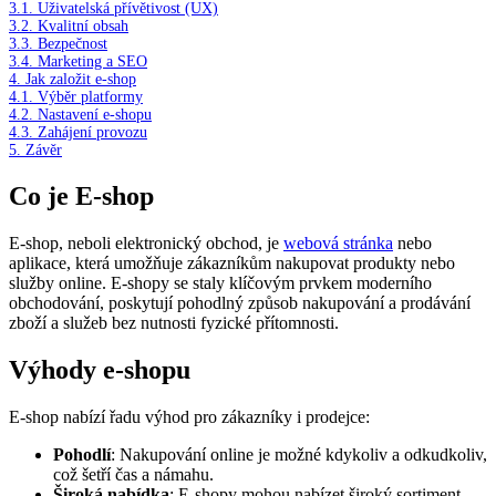
3.1.
Uživatelská přívětivost (UX)
3.2.
Kvalitní obsah
3.3.
Bezpečnost
3.4.
Marketing a SEO
4.
Jak založit e-shop
4.1.
Výběr platformy
4.2.
Nastavení e-shopu
4.3.
Zahájení provozu
5.
Závěr
Co je E-shop
E-shop, neboli elektronický obchod, je
webová stránka
nebo
aplikace, která umožňuje zákazníkům nakupovat produkty nebo
služby online. E-shopy se staly klíčovým prvkem moderního
obchodování, poskytují pohodlný způsob nakupování a prodávání
zboží a služeb bez nutnosti fyzické přítomnosti.
Výhody e-shopu
E-shop nabízí řadu výhod pro zákazníky i prodejce:
Pohodlí
: Nakupování online je možné kdykoliv a odkudkoliv,
což šetří čas a námahu.
Široká nabídka
: E-shopy mohou nabízet široký sortiment