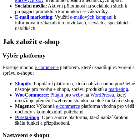
klíčových slov
, kvalitního obsahu a technických úprav.
Sociální média
: Aktivní přítomnost na sociálních sítích k
propagaci produktů a komunikaci se zákazníky.
E-mail marketing
: Využití
e-mailových kampaní
k
informování zákazníků o novinkách, slevách a speciálních
nabídkách.
Jak založit e-shop
Výběr platformy
Existuje mnoho
e-commerce
platforem, které usnadňují vytvoření a
správu e-shopu:
Shopify
: Populární platforma, která nabízí snadno použitelné
nástroje pro tvorbu e-shopu, správu produktů a
marketing
.
WooCommerce
:
Plugin
pro
weby
na
WordPressu
, který
umožňuje přeměnit webovou stránku na plně funkční e-shop.
Magento
: Výkonná
e-commerce
platforma vhodná pro větší
obchody s komplexními potřebami.
PrestaShop
: Open-source platforma, která nabízí širokou
škálu funkcí a přizpůsobení.
Nastavení e-shopu