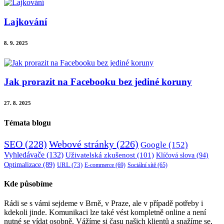
Lajkování
8. 9. 2025
Jak prorazit na Facebooku bez jediné koruny
27. 8. 2025
Témata blogu
SEO
(228)
Webové stránky
(226)
Google
(152)
Vyhledávače
(132)
Uživatelská zkušenost
(101)
Klíčová slova
(94)
Optimalizace
(89)
URL
(73)
E-commerce
(69)
Sociální sítě
(65)
Kde působíme
Rádi se s vámi sejdeme v Brně, v Praze, ale v případě potřeby i
kdekoli jinde. Komunikaci lze také vést kompletně online a není
nutné se vídat osobně. Vážíme si času našich klientů a snažíme se,