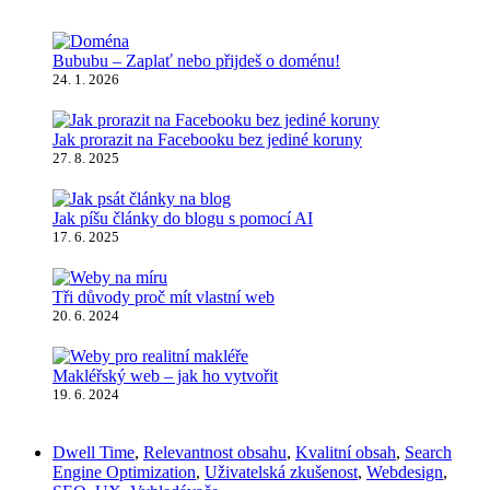
Bububu – Zaplať nebo přijdeš o doménu!
24. 1. 2026
Jak prorazit na Facebooku bez jediné koruny
27. 8. 2025
Jak píšu články do blogu s pomocí AI
17. 6. 2025
Tři důvody proč mít vlastní web
20. 6. 2024
Makléřský web – jak ho vytvořit
19. 6. 2024
Dwell Time
,
Relevantnost obsahu
,
Kvalitní obsah
,
Search
Engine Optimization
,
Uživatelská zkušenost
,
Webdesign
,