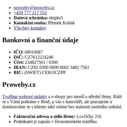
proweby@proweby.cz
+420 777 217 552
Datová schránka:
ekipks5
Kontaktní osoba:
Přemek Kubák
Všechny kontakty
Bankovní a finanční údaje
IČO:
68010087
DIČ:
CZ7612224246
Účet:
234827561 / 0300
IBAN:
CZ82 0300 0000 0002 3482 7561
BIC:
(SWIFT) CEKOCZPP
Proweby.cz
Tvoříme webové stránky
a e-shopy pro menší a střední firmy. Rádi
se s Vámi potkáme v Brně, u vás v kanceláři, ale pracujeme a
domlouváme se s klienty také online bez nutnosti osobního setkání.
Fakturační adresa a sídlo firmy:
Lovčičky 216
Podnikatel je zapsán v živnostenském rejstříku