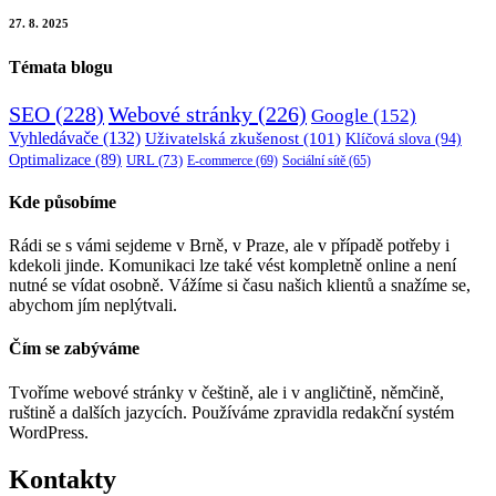
27. 8. 2025
Témata blogu
SEO
(228)
Webové stránky
(226)
Google
(152)
Vyhledávače
(132)
Uživatelská zkušenost
(101)
Klíčová slova
(94)
Optimalizace
(89)
URL
(73)
E-commerce
(69)
Sociální sítě
(65)
Kde působíme
Rádi se s vámi sejdeme v Brně, v Praze, ale v případě potřeby i
kdekoli jinde. Komunikaci lze také vést kompletně online a není
nutné se vídat osobně. Vážíme si času našich klientů a snažíme se,
abychom jím neplýtvali.
Čím se zabýváme
Tvoříme webové stránky v češtině, ale i v angličtině, němčině,
ruštině a dalších jazycích. Používáme zpravidla redakční systém
WordPress.
Kontakty