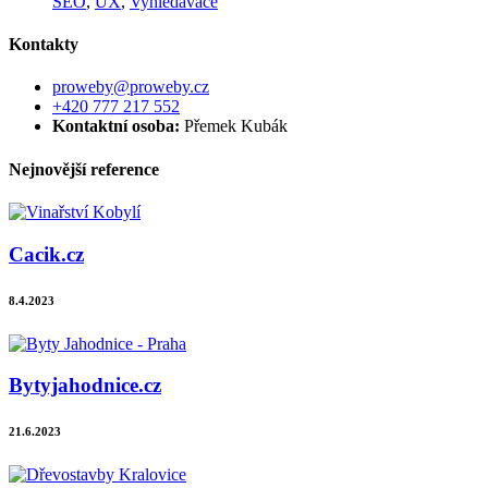
SEO
,
UX
,
Vyhledávače
Kontakty
proweby@proweby.cz
+420 777 217 552
Kontaktní osoba:
Přemek Kubák
Nejnovější reference
Cacik.cz
8.4.2023
Bytyjahodnice.cz
21.6.2023