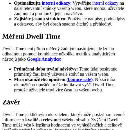
Optimalizujte
interní odkazy
: Vytvářejte
interní odkazy
na
další relevantní stránky vašeho webu, které mohou uživatele
zaujmout a prodloužit jejich návštěvu.
Zajistěte jasnou strukturu
: Používejte nadpisy, podnadpisy
a odstavce, aby byl obsah snadno čitelný a přehledný.
Měření Dwell Time
Dwell Time není přímo měřený žádným nástrojem, ale lze ho
odhadnout pomocí kombinace několika metrik z analytických
nástrojů jako
Google Analytics
:
Průměrná doba trvání návštěvy
: Tento údaj poskytuje
průměrný čas, který uživatelé stráví na vašem webu.
Míra okamžitého opuštění (
bounce rate
)
: Nízká míra
okamžitého opuštění může indikovat vyšší Dwell Time,
protože uživatelé tráví více času na vašem webu.
Závěr
Dwell Time je klíčovým ukazatelem, který může poskytnout cenné
informace o
kvalitě a relevanci
vašeho obsahu. Zvýšení Dwell
Time může vést k lepšímu hodnocení ve vyhledávačích a celkově