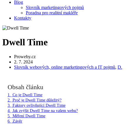
Blog
Slovník marketingových pojmů
Poradna pro realitní makléře
Kontakty
Dwell Time
Proweby.cz
2. 7. 2024
Slovník webových, online marketingových a IT pojmů
,
D.
Obsah článku
1.
Co je Dwell Time
2.
Proč je Dwell Time důležitý?
3.
Faktory ovlivňující Dwell Time
4.
Jak zvýšit Dwell Time na vašem webu?
5.
Měření Dwell Time
6.
Závěr