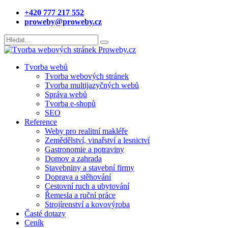
+420 777 217 552
proweby@proweby.cz
Tvorba webů
Tvorba webových stránek
Tvorba multijazyčných webů
Správa webů
Tvorba e-shopů
SEO
Reference
Weby pro realitní makléře
Zemědělství, vinařství a lesnictví
Gastronomie a potraviny
Domov a zahrada
Stavebniny a stavební firmy
Doprava a stěhování
Cestovní ruch a ubytování
Řemesla a ruční práce
Strojírenství a kovovýroba
Časté dotazy
Ceník