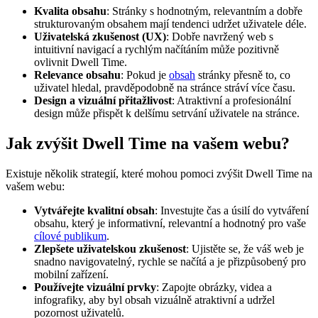
Kvalita obsahu
: Stránky s hodnotným, relevantním a dobře
strukturovaným obsahem mají tendenci udržet uživatele déle.
Uživatelská zkušenost (UX)
: Dobře navržený web s
intuitivní navigací a rychlým načítáním může pozitivně
ovlivnit Dwell Time.
Relevance obsahu
: Pokud je
obsah
stránky přesně to, co
uživatel hledal, pravděpodobně na stránce stráví více času.
Design a vizuální přitažlivost
: Atraktivní a profesionální
design může přispět k delšímu setrvání uživatele na stránce.
Jak zvýšit Dwell Time na vašem webu?
Existuje několik strategií, které mohou pomoci zvýšit Dwell Time na
vašem webu:
Vytvářejte kvalitní obsah
: Investujte čas a úsilí do vytváření
obsahu, který je informativní, relevantní a hodnotný pro vaše
cílové publikum
.
Zlepšete uživatelskou zkušenost
: Ujistěte se, že váš web je
snadno navigovatelný, rychle se načítá a je přizpůsobený pro
mobilní zařízení.
Používejte vizuální prvky
: Zapojte obrázky, videa a
infografiky, aby byl obsah vizuálně atraktivní a udržel
pozornost uživatelů.