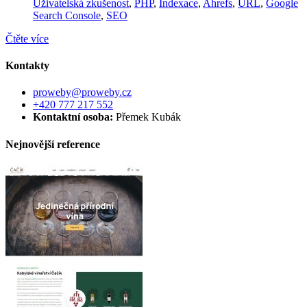
Uživatelská zkušenost
,
PHP
,
Indexace
,
Ahrefs
,
URL
,
Google
Search Console
,
SEO
Čtěte více
Kontakty
proweby@proweby.cz
+420 777 217 552
Kontaktní osoba:
Přemek Kubák
Nejnovější reference