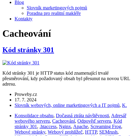
Blog
Slovník marketingových pojmů
Poradna pro realitní makléře
Kontakty
Cacheování
Kód stránky 301
Kód stránky 301 je HTTP status kód znamenající trvalé
přesměrování, kdy požadovaný obsah byl přesunut na novou URL
adresu.
Proweby.cz
17. 7. 2024
Slovník webových, online marketingových a IT pojmů
,
K.
Konsolidace obsahu
,
Dočasná ztráta návštěvnosti
,
Adresář
webového serveru
,
Cacheování
,
Odpověď serveru
,
Kód
stránky 301
,
.htaccess
,
Nginx
,
Apache
,
Screaming Frog
,
Webové stránky
,
Webový prohlížeč
,
HTTP
,
SEMrush
,