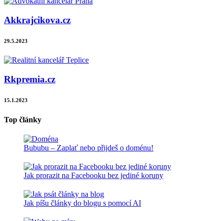
Akkrajcikova.cz
29.5.2023
Rkpremia.cz
15.1.2023
Top články
Bububu – Zaplať nebo přijdeš o doménu!
Jak prorazit na Facebooku bez jediné koruny
Jak píšu články do blogu s pomocí AI