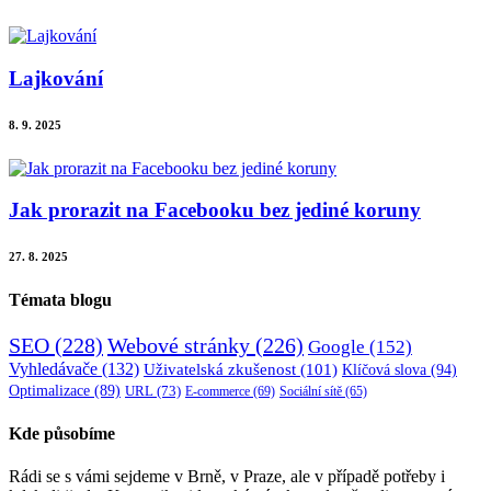
Lajkování
8. 9. 2025
Jak prorazit na Facebooku bez jediné koruny
27. 8. 2025
Témata blogu
SEO
(228)
Webové stránky
(226)
Google
(152)
Vyhledávače
(132)
Uživatelská zkušenost
(101)
Klíčová slova
(94)
Optimalizace
(89)
URL
(73)
E-commerce
(69)
Sociální sítě
(65)
Kde působíme
Rádi se s vámi sejdeme v Brně, v Praze, ale v případě potřeby i