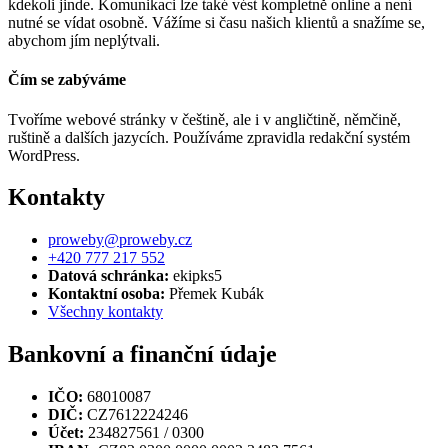
kdekoli jinde. Komunikaci lze také vést kompletně online a není
nutné se vídat osobně. Vážíme si času našich klientů a snažíme se,
abychom jím neplýtvali.
Čím se zabýváme
Tvoříme webové stránky v češtině, ale i v angličtině, němčině,
ruštině a dalších jazycích. Používáme zpravidla redakční systém
WordPress.
Kontakty
proweby@proweby.cz
+420 777 217 552
Datová schránka:
ekipks5
Kontaktní osoba:
Přemek Kubák
Všechny kontakty
Bankovní a finanční údaje
IČO:
68010087
DIČ:
CZ7612224246
Účet:
234827561 / 0300