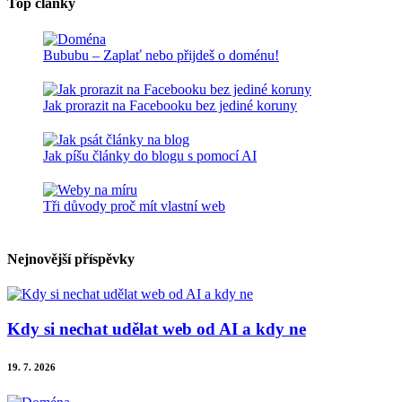
Top články
Bububu – Zaplať nebo přijdeš o doménu!
Jak prorazit na Facebooku bez jediné koruny
Jak píšu články do blogu s pomocí AI
Tři důvody proč mít vlastní web
Nejnovější příspěvky
Kdy si nechat udělat web od AI a kdy ne
19. 7. 2026