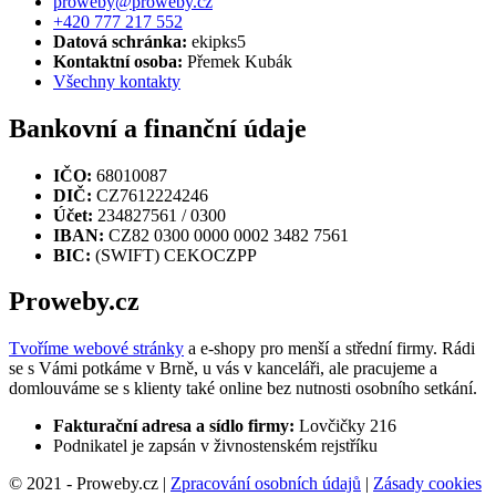
proweby@proweby.cz
+420 777 217 552
Datová schránka:
ekipks5
Kontaktní osoba:
Přemek Kubák
Všechny kontakty
Bankovní a finanční údaje
IČO:
68010087
DIČ:
CZ7612224246
Účet:
234827561 / 0300
IBAN:
CZ82 0300 0000 0002 3482 7561
BIC:
(SWIFT) CEKOCZPP
Proweby.cz
Tvoříme webové stránky
a e-shopy pro menší a střední firmy. Rádi
se s Vámi potkáme v Brně, u vás v kanceláři, ale pracujeme a
domlouváme se s klienty také online bez nutnosti osobního setkání.
Fakturační adresa a sídlo firmy:
Lovčičky 216
Podnikatel je zapsán v živnostenském rejstříku
© 2021 - Proweby.cz |
Zpracování osobních údajů
|
Zásady cookies