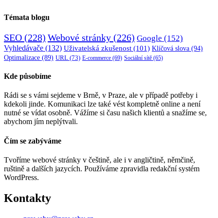
Témata blogu
SEO
(228)
Webové stránky
(226)
Google
(152)
Vyhledávače
(132)
Uživatelská zkušenost
(101)
Klíčová slova
(94)
Optimalizace
(89)
URL
(73)
E-commerce
(69)
Sociální sítě
(65)
Kde působíme
Rádi se s vámi sejdeme v Brně, v Praze, ale v případě potřeby i
kdekoli jinde. Komunikaci lze také vést kompletně online a není
nutné se vídat osobně. Vážíme si času našich klientů a snažíme se,
abychom jím neplýtvali.
Čím se zabýváme
Tvoříme webové stránky v češtině, ale i v angličtině, němčině,
ruštině a dalších jazycích. Používáme zpravidla redakční systém
WordPress.
Kontakty