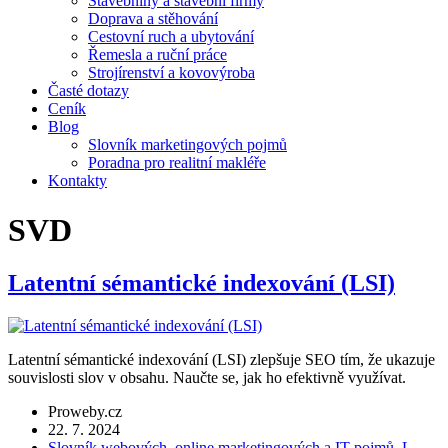
Stavebniny a stavební firmy
Doprava a stěhování
Cestovní ruch a ubytování
Řemesla a ruční práce
Strojírenství a kovovýroba
Časté dotazy
Ceník
Blog
Slovník marketingových pojmů
Poradna pro realitní makléře
Kontakty
SVD
Latentní sémantické indexování (LSI)
Latentní sémantické indexování (LSI) zlepšuje SEO tím, že ukazuje
souvislosti slov v obsahu. Naučte se, jak ho efektivně využívat.
Proweby.cz
22. 7. 2024
Slovník webových, online marketingových a IT pojmů
,
L.