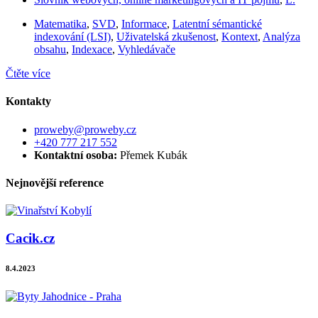
Matematika
,
SVD
,
Informace
,
Latentní sémantické
indexování (LSI)
,
Uživatelská zkušenost
,
Kontext
,
Analýza
obsahu
,
Indexace
,
Vyhledávače
Čtěte více
Kontakty
proweby@proweby.cz
+420 777 217 552
Kontaktní osoba:
Přemek Kubák
Nejnovější reference
Cacik.cz
8.4.2023