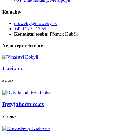
404
,
Linkbuilding
,
Meta popis
Kontakty
proweby@proweby.cz
+420 777 217 552
Kontaktní osoba:
Přemek Kubák
Nejnovější reference
Cacik.cz
8.4.2023
Bytyjahodnice.cz
21.6.2023