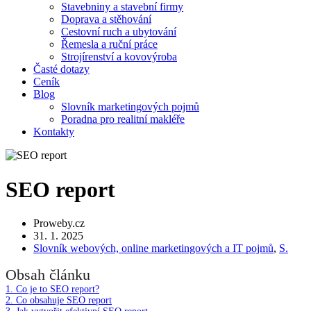
Stavebniny a stavební firmy
Doprava a stěhování
Cestovní ruch a ubytování
Řemesla a ruční práce
Strojírenství a kovovýroba
Časté dotazy
Ceník
Blog
Slovník marketingových pojmů
Poradna pro realitní makléře
Kontakty
SEO report
Proweby.cz
31. 1. 2025
Slovník webových, online marketingových a IT pojmů
,
S.
Obsah článku
1.
Co je to SEO report?
2.
Co obsahuje SEO report