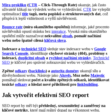
Míra prokliku
(
CTR
– Click-Through Rate)
ukazuje, jak často
uživatelé klikají na výsledek webu ve vyhledávání.
CTR
lze vylepšit
optimalizací
title
tagů, meta popisků a strukturovaných dat
, což
přispívá k lepší viditelnosti a vyšší návštěvnosti.
Bounce rate
(míra okamžitého opuštění)
informuje, jaké procento
návštěvníků opustí stránku bez
interakce
. Vysoká míra okamžitého
opuštění může naznačovat
nekvalitní
obsah
, pomalé načítání
webu nebo špatně cílená
klíčová slova
.
Indexace a
technické SEO
sleduje stav indexace webu v
Google
Search Console
, identifikuje
chybové stránky (404), problémy s
indexací,
duplicitní obsah
a
rychlost načítání stránky
.
Technické
SEO
je klíčové pro správné zobrazování webu ve vyhledávačích.
Zpětné
odkazy
(
backlinks
) a
autorita domény
ukazují sílu a
důvěryhodnost webu. Nástroje jako
Ahrefs
, Moz nebo
Majestic
pomáhají sledovat
počet a kvalitu zpětných odkazů, identifikovat
toxické
odkazy
a hledat nové příležitosti pro
linkbuilding
.
Jak vytvořit efektivní SEO report
SEO report by měl být
přehledný, srozumitelný a zaměřený na
klíčové metriky
, které mají reálný dopad na výkonnost webu.