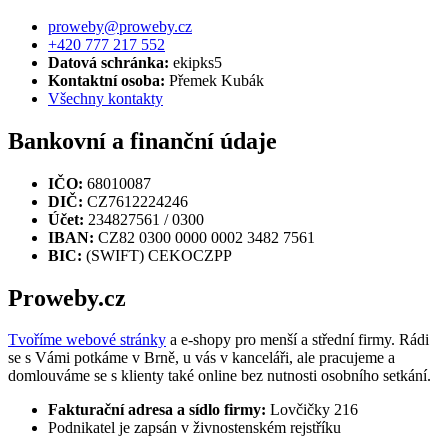
proweby@proweby.cz
+420 777 217 552
Datová schránka:
ekipks5
Kontaktní osoba:
Přemek Kubák
Všechny kontakty
Bankovní a finanční údaje
IČO:
68010087
DIČ:
CZ7612224246
Účet:
234827561 / 0300
IBAN:
CZ82 0300 0000 0002 3482 7561
BIC:
(SWIFT) CEKOCZPP
Proweby.cz
Tvoříme webové stránky
a e-shopy pro menší a střední firmy. Rádi
se s Vámi potkáme v Brně, u vás v kanceláři, ale pracujeme a
domlouváme se s klienty také online bez nutnosti osobního setkání.
Fakturační adresa a sídlo firmy:
Lovčičky 216
Podnikatel je zapsán v živnostenském rejstříku