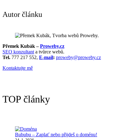
Autor článku
Přemek Kubák –
Proweby.cz
SEO konzultant
a tvůrce webů.
Tel.
777 217 552,
E-mail
:
proweby@proweby.cz
Kontaktujte mě
TOP články
Bububu – Zaplať nebo přijdeš o doménu!
24. 1. 2026