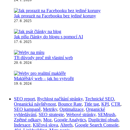
Jak prorazit na Facebooku bez jediné koruny
27. 8. 2025
Jak píšu články do blogu s pomocí AI
17. 6. 2025
Tři důvody proč mít vlastní web
20. 6. 2024
Makléřský web – jak ho vytvořit
19. 6. 2024
SEO report
,
Rychlost načítání stránky
,
Technické SEO
,
Organická návštěvnost
,
Bounce Rate
,
Title tag
,
KPI
,
CTR
,
SEO kampaně
,
Metriky
,
Optimalizace
,
Organické
vyhledávání
,
SEO strategie
,
Webové stránky
,
SEMrush
,
Zpětné odkazy
,
Moz
,
Google Analytics
,
Duplicitní obsah
,
Indexace
,
Klíčová slova
,
Ahrefs
,
Google Search Console
,