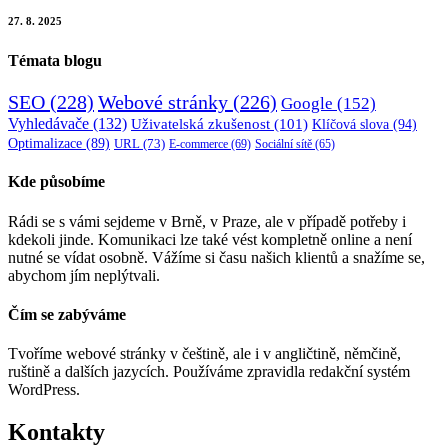
27. 8. 2025
Témata blogu
SEO
(228)
Webové stránky
(226)
Google
(152)
Vyhledávače
(132)
Uživatelská zkušenost
(101)
Klíčová slova
(94)
Optimalizace
(89)
URL
(73)
E-commerce
(69)
Sociální sítě
(65)
Kde působíme
Rádi se s vámi sejdeme v Brně, v Praze, ale v případě potřeby i
kdekoli jinde. Komunikaci lze také vést kompletně online a není
nutné se vídat osobně. Vážíme si času našich klientů a snažíme se,
abychom jím neplýtvali.
Čím se zabýváme
Tvoříme webové stránky v češtině, ale i v angličtině, němčině,
ruštině a dalších jazycích. Používáme zpravidla redakční systém
WordPress.
Kontakty