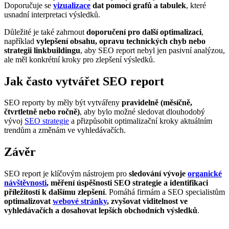
Doporučuje se
vizualizace
dat pomocí grafů a tabulek
, které
usnadní interpretaci výsledků.
Důležité je také zahrnout
doporučení pro další optimalizaci
,
například
vylepšení obsahu, opravu technických chyb nebo
strategii linkbuildingu
, aby SEO report nebyl jen pasivní analýzou,
ale měl konkrétní kroky pro zlepšení výsledků.
Jak často vytvářet SEO report
SEO reporty by měly být vytvářeny
pravidelně (měsíčně,
čtvrtletně nebo ročně)
, aby bylo možné sledovat dlouhodobý
vývoj
SEO strategie
a přizpůsobit optimalizační kroky aktuálním
trendům a změnám ve vyhledávačích.
Závěr
SEO report je klíčovým nástrojem pro
sledování vývoje
organické
návštěvnosti
, měření úspěšnosti SEO strategie a identifikaci
příležitostí k dalšímu zlepšení
. Pomáhá firmám a SEO specialistům
optimalizovat
webové stránky
, zvyšovat viditelnost ve
vyhledávačích a dosahovat lepších obchodních výsledků
.