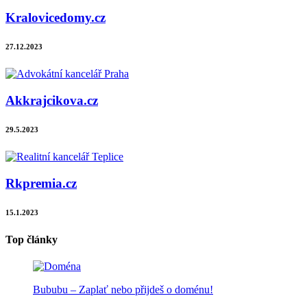
Kralovicedomy.cz
27.12.2023
Akkrajcikova.cz
29.5.2023
Rkpremia.cz
15.1.2023
Top články
Bububu – Zaplať nebo přijdeš o doménu!