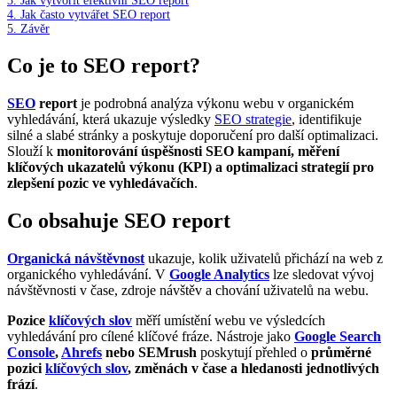
3.
Jak vytvořit efektivní SEO report
4.
Jak často vytvářet SEO report
5.
Závěr
Co je to SEO report?
SEO
report
je podrobná analýza výkonu webu v organickém
vyhledávání, která ukazuje výsledky
SEO strategie
, identifikuje
silné a slabé stránky a poskytuje doporučení pro další optimalizaci.
Slouží k
monitorování úspěšnosti SEO kampaní, měření
klíčových ukazatelů výkonu (KPI) a optimalizaci strategií pro
zlepšení pozic ve vyhledávačích
.
Co obsahuje SEO report
Organická návštěvnost
ukazuje, kolik uživatelů přichází na web z
organického vyhledávání. V
Google Analytics
lze sledovat vývoj
návštěvnosti v čase, zdroje návštěv a chování uživatelů na webu.
Pozice
klíčových slov
měří umístění webu ve výsledcích
vyhledávání pro cílené klíčové fráze. Nástroje jako
Google Search
Console
,
Ahrefs
nebo SEMrush
poskytují přehled o
průměrné
pozici
klíčových slov
, změnách v čase a hledanosti jednotlivých
frází
.