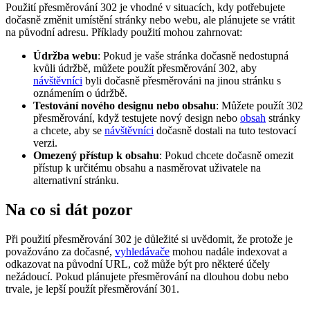
Použití přesměrování 302 je vhodné v situacích, kdy potřebujete
dočasně změnit umístění stránky nebo webu, ale plánujete se vrátit
na původní adresu. Příklady použití mohou zahrnovat:
Údržba webu
: Pokud je vaše stránka dočasně nedostupná
kvůli údržbě, můžete použít přesměrování 302, aby
návštěvníci
byli dočasně přesměrováni na jinou stránku s
oznámením o údržbě.
Testování nového designu nebo obsahu
: Můžete použít 302
přesměrování, když testujete nový design nebo
obsah
stránky
a chcete, aby se
návštěvníci
dočasně dostali na tuto testovací
verzi.
Omezený přístup k obsahu
: Pokud chcete dočasně omezit
přístup k určitému obsahu a nasměrovat uživatele na
alternativní stránku.
Na co si dát pozor
Při použití přesměrování 302 je důležité si uvědomit, že protože je
považováno za dočasné,
vyhledávače
mohou nadále indexovat a
odkazovat na původní URL, což může být pro některé účely
nežádoucí. Pokud plánujete přesměrování na dlouhou dobu nebo
trvale, je lepší použít přesměrování 301.