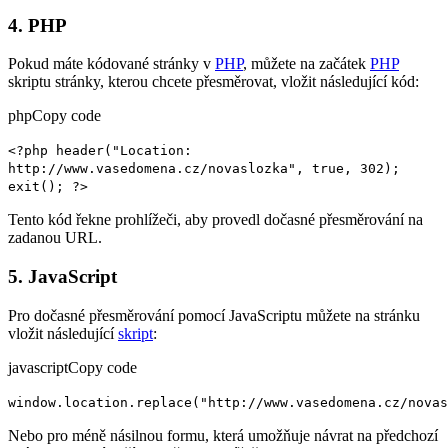
4. PHP
Pokud máte kódované stránky v
PHP
, můžete na začátek
PHP
skriptu stránky, kterou chcete přesměrovat, vložit následující kód:
phpCopy code
<?php header("Location:
http://www.vasedomena.cz/novaslozka", true, 302);
exit(); ?>
Tento kód řekne prohlížeči, aby provedl dočasné přesměrování na
zadanou URL.
5. JavaScript
Pro dočasné přesměrování pomocí JavaScriptu můžete na stránku
vložit následující
skript
:
javascriptCopy code
window.location.replace("http://www.vasedomena.cz/novas
Nebo pro méně násilnou formu, která umožňuje návrat na předchozí