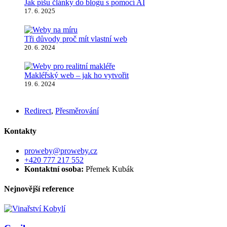
Jak píšu články do blogu s pomocí AI
17. 6. 2025
Tři důvody proč mít vlastní web
20. 6. 2024
Makléřský web – jak ho vytvořit
19. 6. 2024
Redirect
,
Přesměrování
Kontakty
proweby@proweby.cz
+420 777 217 552
Kontaktní osoba:
Přemek Kubák
Nejnovější reference