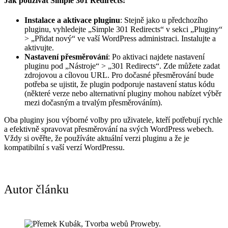
Jak používat Simple 301 Redirects:
Instalace a aktivace pluginu
: Stejně jako u předchozího
pluginu, vyhledejte „Simple 301 Redirects“ v sekci „Pluginy“
> „Přidat nový“ ve vaší WordPress administraci. Instalujte a
aktivujte.
Nastavení přesměrování
: Po aktivaci najdete nastavení
pluginu pod „Nástroje“ > „301 Redirects“. Zde můžete zadat
zdrojovou a cílovou URL. Pro dočasné přesměrování bude
potřeba se ujistit, že plugin podporuje nastavení status kódu
(některé verze nebo alternativní pluginy mohou nabízet výběr
mezi dočasným a trvalým přesměrováním).
Oba pluginy jsou výborné volby pro uživatele, kteří potřebují rychle
a efektivně spravovat přesměrování na svých WordPress webech.
Vždy si ověřte, že používáte aktuální verzi pluginu a že je
kompatibilní s vaší verzí WordPressu.
Autor článku