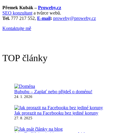
Přemek Kubák –
Proweby.cz
SEO konzultant
a tvůrce webů.
Tel.
777 217 552,
E-mail
:
proweby@proweby.cz
Kontaktujte mě
TOP články
Bububu – Zaplať nebo přijdeš o doménu!
24. 1. 2026
Jak prorazit na Facebooku bez jediné koruny
27. 8. 2025