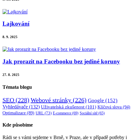
Lajkování
8. 9. 2025
Jak prorazit na Facebooku bez jediné koruny
27. 8. 2025
Témata blogu
SEO
(228)
Webové stránky
(226)
Google
(152)
Vyhledávače
(132)
Uživatelská zkušenost
(101)
Klíčová slova
(94)
Optimalizace
(89)
URL
(73)
E-commerce
(69)
Sociální sítě
(65)
Kde působíme
Rádi se s vámi sejdeme v Brně, v Praze, ale v případě potřeby i