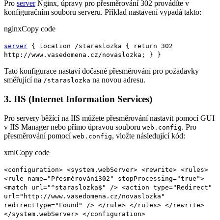
Pro
server
Nginx, úpravy pro přesměrování 302 provádíte v
konfiguračním souboru serveru. Příklad nastavení vypadá takto:
nginxCopy code
server
{ location /staraslozka { return 302
http://www.vasedomena.cz/novaslozka; } }
Tato konfigurace nastaví dočasné přesměrování pro požadavky
směřující na
na novou adresu.
/staraslozka
3. IIS (Internet Information Services)
Pro servery běžící na IIS můžete přesměrování nastavit pomocí GUI
v IIS Manager nebo přímo úpravou souboru
. Pro
web.config
přesměrování pomocí
, vložte následující kód:
web.config
xmlCopy code
<configuration> <system.webServer> <rewrite> <rules>
<rule name="Přesměrování302" stopProcessing="true">
<match url="^staraslozka$" /> <action type="Redirect"
url="http://www.vasedomena.cz/novaslozka"
redirectType="Found" /> </rule> </rules> </rewrite>
</system.webServer> </configuration>