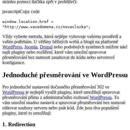
stránku pomocí tlačítka zpět v prohlížeči:
javascriptCopy code
window.location.href =
"http://www.vasedomena.cz/novaslozka";
Vždy vyberte metodu, která nejlépe vyhovuje vašemu prostředí a
vašim potřebám. U většiny běžných webů a blogů na platformě
WordPress
,
Joomla
,
Drupal
nebo podobných systémech můžete také
najít pluginy nebo rozšíření, které vám umožní spravovat
přesměrování bez nutnosti zasahovat do kódu nebo serverové
konfigurace.
Jednoduché přesměrování ve WordPressu
Pro jednoduché nastavení dočasného přesměrování 302 ve
WordPressu
je nejlepší využít pluginy, které umožňují spravovat
přesměrování přímo z administračního rozhraní
WordPressu
. To
vám umožní snadno nastavit a spravovat přesměrování bez nutnosti
editovat soubory serveru nebo psát kód. Zde jsou dva populární
pluginy, které to umožňují:
1. Redirection