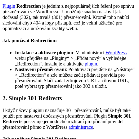
Plugin
Redirection
je jedním z nejpopulárnějších řešení pro správu
přesměrování ve WordPressu. Umožňuje snadno nastavit jak
dočasná (302), tak trvalá (301) přesměrování. Kromě toho nabízí
sledování chyb 404 a logy přístupů, což je velmi užitečné pro
optimalizaci a udržování kvality webu.
Jak používat Redirection:
Instalace a aktivace pluginu
: V administraci
WordPress
webu přejděte na „Pluginy“ > „Přidat nový“ a vyhledejte
„Redirection“. Instalujte a aktivujte
plugin
.
Nastavení přesměrování
: Po aktivaci přejděte na „Nástroje“
> „Redirection“ a zde můžete začít přidávat pravidla pro
přesměrování. Stačí zadat zdrojovou URL a cílovou URL,
poté vybrat typ přesměrování jako 302 a uložit.
2. Simple 301 Redirects
I když název pluginu naznačuje 301 přesměrování, může být také
použit pro nastavení dočasných přesměrování. Plugin
Simple 301
Redirects
poskytuje jednoduché rozhraní pro přidání pravidel
přesměrování přímo z WordPress
administrace
.