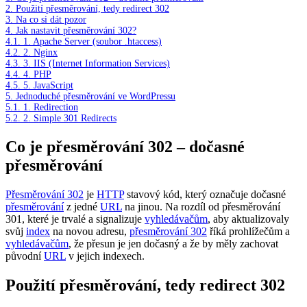
2.
Použití přesměrování, tedy redirect 302
3.
Na co si dát pozor
4.
Jak nastavit přesměrování 302?
4.1.
1. Apache Server (soubor .htaccess)
4.2.
2. Nginx
4.3.
3. IIS (Internet Information Services)
4.4.
4. PHP
4.5.
5. JavaScript
5.
Jednoduché přesměrování ve WordPressu
5.1.
1. Redirection
5.2.
2. Simple 301 Redirects
Co je přesměrování 302 – dočasné
přesměrování
Přesměrování 302
je
HTTP
stavový kód, který označuje dočasné
přesměrování
z jedné
URL
na jinou. Na rozdíl od přesměrování
301, které je trvalé a signalizuje
vyhledávačům
, aby aktualizovaly
svůj
index
na novou adresu,
přesměrování 302
říká prohlížečům a
vyhledávačům
, že přesun je jen dočasný a že by měly zachovat
původní
URL
v jejich indexech.
Použití přesměrování, tedy redirect 302