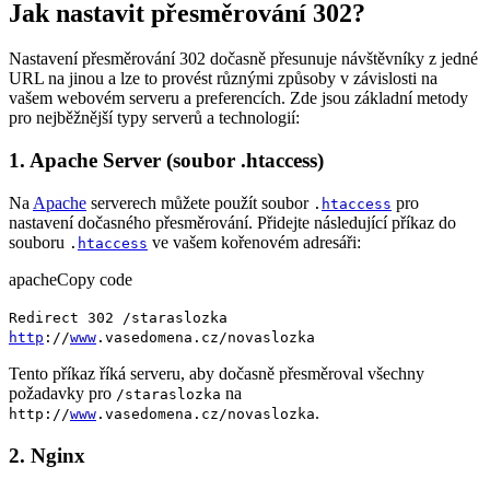
Jak nastavit přesměrování 302?
Nastavení přesměrování 302 dočasně přesunuje návštěvníky z jedné
URL na jinou a lze to provést různými způsoby v závislosti na
vašem webovém serveru a preferencích. Zde jsou základní metody
pro nejběžnější typy serverů a technologií:
1. Apache Server (soubor .htaccess)
Na
Apache
serverech můžete použít soubor
pro
.
htaccess
nastavení dočasného přesměrování. Přidejte následující příkaz do
souboru
ve vašem kořenovém adresáři:
.
htaccess
apacheCopy code
Redirect 302 /staraslozka
http
://
www
.vasedomena.cz/novaslozka
Tento příkaz říká serveru, aby dočasně přesměroval všechny
požadavky pro
na
/staraslozka
.
http://
www
.vasedomena.cz/novaslozka
2. Nginx