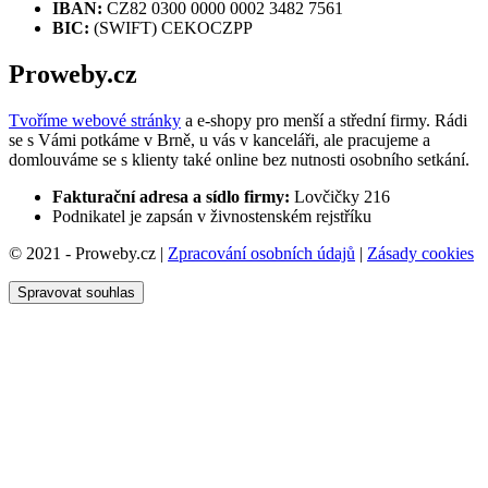
IBAN:
CZ82 0300 0000 0002 3482 7561
BIC:
(SWIFT) CEKOCZPP
Proweby.cz
Tvoříme webové stránky
a e-shopy pro menší a střední firmy. Rádi
se s Vámi potkáme v Brně, u vás v kanceláři, ale pracujeme a
domlouváme se s klienty také online bez nutnosti osobního setkání.
Fakturační adresa a sídlo firmy:
Lovčičky 216
Podnikatel je zapsán v živnostenském rejstříku
© 2021 - Proweby.cz |
Zpracování osobních údajů
|
Zásady cookies
Spravovat souhlas