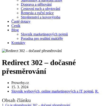
Stavebniny a stavební firmy
Doprava a stěhování
Cestovní ruch a ubytování
Řemesla a ruční práce
Strojírenství a kovovýroba
Časté dotazy
Ceník
Blog
Slovník marketingových pojmů
Poradna pro realitní makléře
Kontakty
Redirect 302 – dočasné
přesměrování
Proweby.cz
15. 3. 2024
Slovník webových, online marketingových a IT pojmů
,
R.
Obsah článku
1.
Co je přesměrování 302 – dočasné přesměrování