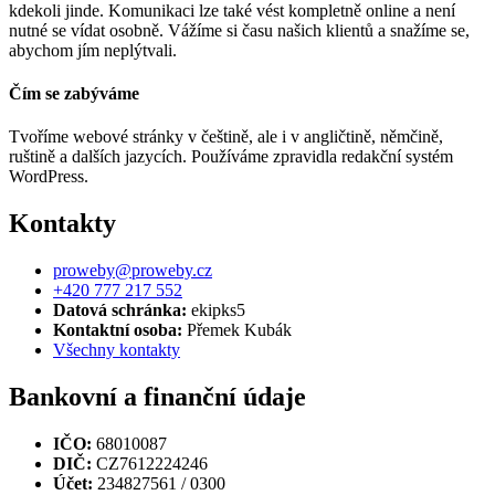
kdekoli jinde. Komunikaci lze také vést kompletně online a není
nutné se vídat osobně. Vážíme si času našich klientů a snažíme se,
abychom jím neplýtvali.
Čím se zabýváme
Tvoříme webové stránky v češtině, ale i v angličtině, němčině,
ruštině a dalších jazycích. Používáme zpravidla redakční systém
WordPress.
Kontakty
proweby@proweby.cz
+420 777 217 552
Datová schránka:
ekipks5
Kontaktní osoba:
Přemek Kubák
Všechny kontakty
Bankovní a finanční údaje
IČO:
68010087
DIČ:
CZ7612224246
Účet:
234827561 / 0300