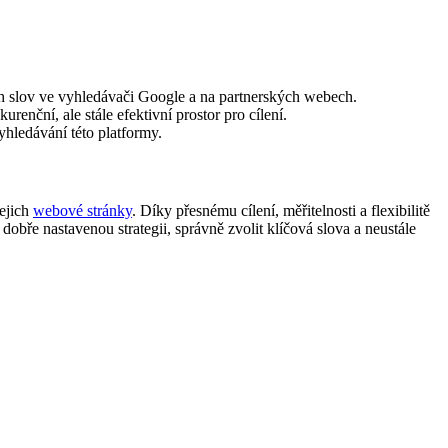
h slov ve vyhledávači Google a na partnerských webech.
urenční, ale stále efektivní prostor pro cílení.
hledávání této platformy.
ejich
webové stránky
. Díky přesnému cílení, měřitelnosti a flexibilitě
obře nastavenou strategii, správně zvolit klíčová slova a neustále