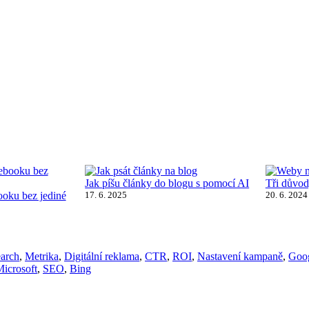
Jak píšu články do blogu s pomocí AI
Tři důvod
ooku bez jediné
17. 6. 2025
20. 6. 2024
earch
,
Metrika
,
Digitální reklama
,
CTR
,
ROI
,
Nastavení kampaně
,
Goo
icrosoft
,
SEO
,
Bing