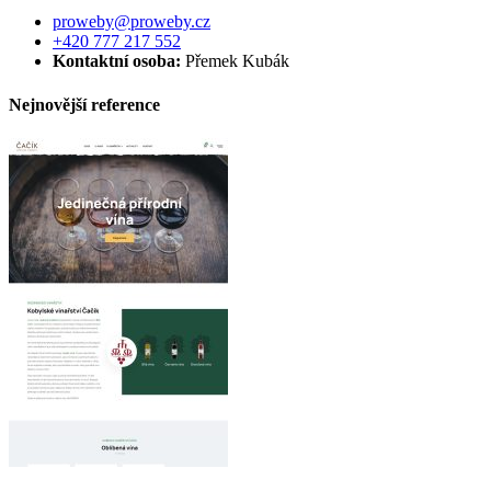
proweby@proweby.cz
+420 777 217 552
Kontaktní osoba:
Přemek Kubák
Nejnovější reference