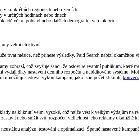
m v konkrétních regionech nebo zemích.
ly v určitých hodinách nebo dnech.
základě věku, pohlaví nebo dalších demografických faktorů.
amy velmi efektivní:
může trvat měsíce, než přinese výsledky, Paid Search nabízí okamžitou 
lamy zobrazí, což zvyšuje šanci, že osloví relevantní publikum, které m
ými výdaji díky nastavení denního rozpočtu a nabídkového systému. Mo
terá umožňují sledovat výkon kampaní, jako jsou počet kliknutí,
konverz
lady na kliknutí velmi vysoké, což může vést k velkým výdajům na rek
zastavit nebo snížit svůj rozpočet, viditelnost jeho reklamy okamžitě k
 neustálou analýzu, testování a optimalizaci. Špatně nastavené kampa