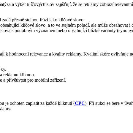
ýza a výběr klíčových slov zajišťují, že se reklamy zobrazí relevant
 zadá přesně stejnou frázi jako klíčové slovo.
 obsahující klíčové slovo, a to ve stejném pořadí, ale může obsahovat i
vá slova s podobným významem nebo obsahující blízké varianty (synony
jí k hodnocení relevance a kvality reklamy. Kvalitní skóre ovlivňuje nej
nky.
 na reklamu kliknou.
 a přívětivost pro mobilní zařízení.
 je ochoten zaplatit za každé kliknutí (
CPC
). Při aukci se bere v úva
eklamy.