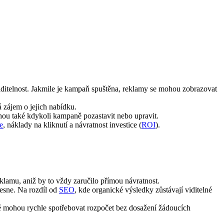
viditelnost. Jakmile je kampaň spuštěna, reklamy se mohou zobrazovat
á zájem o jejich nabídku.
hou také kdykoli kampaně pozastavit nebo upravit.
e
, náklady na kliknutí a návratnost investice (
ROI
).
lamu, aniž by to vždy zaručilo přímou návratnost.
lesne. Na rozdíl od
SEO
, kde organické výsledky zůstávají viditelné
ně mohou rychle spotřebovat rozpočet bez dosažení žádoucích