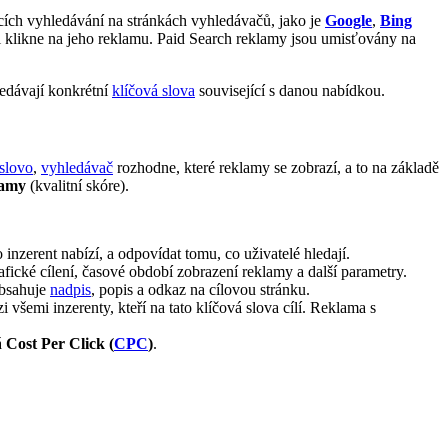
dcích vyhledávání na stránkách vyhledávačů, jako je
Google
,
Bing
el klikne na jeho reklamu. Paid Search reklamy jsou umisťovány na
ledávají konkrétní
klíčová slova
související s danou nabídkou.
 slovo
,
vyhledávač
rozhodne, které reklamy se zobrazí, a to na základě
lamy
(kvalitní skóre).
 inzerent nabízí, a odpovídat tomu, co uživatelé hledají.
afické cílení, časové období zobrazení reklamy a další parametry.
obsahuje
nadpis
, popis a odkaz na cílovou stránku.
i všemi inzerenty, kteří na tato klíčová slova cílí. Reklama s
á
Cost Per Click (
CPC
)
.