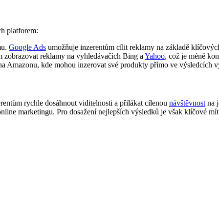
ch platforem:
mu.
Google Ads
umožňuje inzerentům cílit reklamy na základě klíčovýc
 zobrazovat reklamy na vyhledávačích Bing a
Yahoo
, což je méně konk
 na Amazonu, kde mohou inzerovat své produkty přímo ve výsledcích vy
erentům rychle dosáhnout viditelnosti a přilákat cílenou
návštěvnost
na j
line marketingu. Pro dosažení nejlepších výsledků je však klíčové mít d