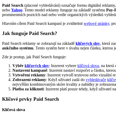
Paid Search
(placené vyhledávání) označuje formu digitální reklamy, 
nebo
Yahoo
. Tento model reklamy funguje na základě systému
Pay-P
prominentních pozicích nad nebo vedle organických výsledků vyhled
Hlavním cílem Paid Search kampaní je zviditelnit
webové stránky
, p
Jak funguje Paid Search?
Paid Search reklamy se zobrazují na základě
klíčových slov
, která z
aukčního systému
. Tento systém bere v úvahu nejen částku, kterou je
Zde je postup, jak Paid Search funguje:
Výběr
klíčových slov
: Inzerent vybere
klíčová slova
, na která
Nastavení kampaně
: Inzerent nastaví rozpočet a částku, kterou
Vytvoření reklamy
: Inzerent vytvoří textovou nebo vizuální 
Zobrazení reklamy
: Když uživatel zadá do
vyhledávače
klíčo
nejvyšším kombinovaným skóre kvality a nabídky je zobrazena
Platba za kliknutí
: Inzerent platí pouze tehdy, když uživatel 
Klíčové prvky Paid Search
Klíčová slova