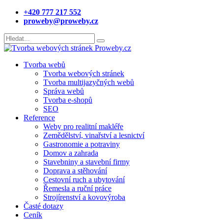
+420 777 217 552
proweby@proweby.cz
Tvorba webů
Tvorba webových stránek
Tvorba multijazyčných webů
Správa webů
Tvorba e-shopů
SEO
Reference
Weby pro realitní makléře
Zemědělství, vinařství a lesnictví
Gastronomie a potraviny
Domov a zahrada
Stavebniny a stavební firmy
Doprava a stěhování
Cestovní ruch a ubytování
Řemesla a ruční práce
Strojírenství a kovovýroba
Časté dotazy
Ceník