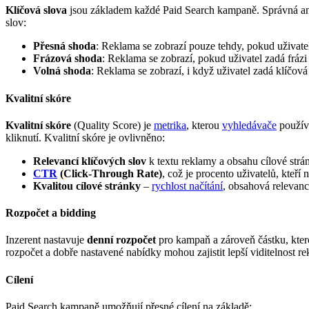
Klíčová slova
jsou základem každé Paid Search kampaně. Správná anal
slov:
Přesná shoda
: Reklama se zobrazí pouze tehdy, pokud uživatel
Frázová shoda
: Reklama se zobrazí, pokud uživatel zadá frázi
Volná shoda
: Reklama se zobrazí, i když uživatel zadá klíčo
Kvalitní skóre
Kvalitní skóre
(Quality Score) je
metrika
, kterou
vyhledávače
používa
kliknutí. Kvalitní skóre je ovlivněno:
Relevancí klíčových slov
k textu reklamy a obsahu cílové strá
CTR
(Click-Through Rate)
, což je procento uživatelů, kteří
Kvalitou cílové stránky
–
rychlost načítání
, obsahová relevance
Rozpočet a bidding
Inzerent nastavuje
denní rozpočet
pro kampaň a zároveň částku, kterou
rozpočet a dobře nastavené nabídky mohou zajistit lepší viditelnost r
Cílení
Paid Search kampaně umožňují přesné cílení na základě: