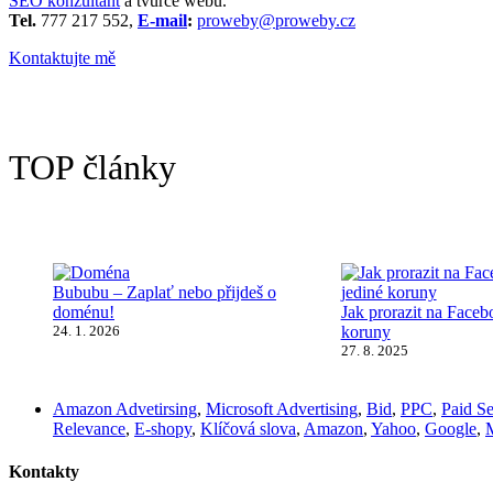
SEO konzultant
a tvůrce webů.
Tel.
777 217 552,
E-mail
:
proweby@proweby.cz
Kontaktujte mě
TOP články
Bububu – Zaplať nebo přijdeš o
doménu!
Jak prorazit na Faceb
24. 1. 2026
koruny
27. 8. 2025
Amazon Advetirsing
,
Microsoft Advertising
,
Bid
,
PPC
,
Paid S
Relevance
,
E-shopy
,
Klíčová slova
,
Amazon
,
Yahoo
,
Google
,
M
Kontakty