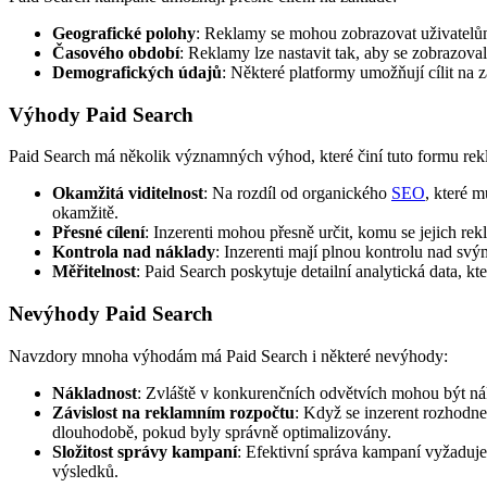
Geografické polohy
: Reklamy se mohou zobrazovat uživatelů
Časového období
: Reklamy lze nastavit tak, aby se zobrazova
Demografických údajů
: Některé platformy umožňují cílit na 
Výhody Paid Search
Paid Search má několik významných výhod, které činí tuto formu rekl
Okamžitá viditelnost
: Na rozdíl od organického
SEO
, které 
okamžitě.
Přesné cílení
: Inzerenti mohou přesně určit, komu se jejich rek
Kontrola nad náklady
: Inzerenti mají plnou kontrolu nad sv
Měřitelnost
: Paid Search poskytuje detailní analytická data, k
Nevýhody Paid Search
Navzdory mnoha výhodám má Paid Search i některé nevýhody:
Nákladnost
: Zvláště v konkurenčních odvětvích mohou být nák
Závislost na reklamním rozpočtu
: Když se inzerent rozhodne 
dlouhodobě, pokud byly správně optimalizovány.
Složitost správy kampaní
: Efektivní správa kampaní vyžaduje
výsledků.