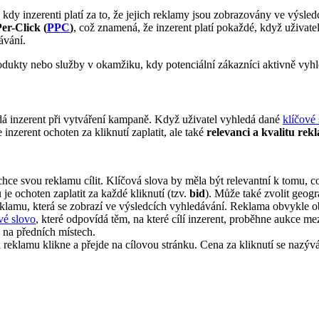
kdy inzerenti platí za to, že jejich reklamy jsou zobrazovány ve výsle
er-Click (
PPC
)
, což znamená, že inzerent platí pokaždé, když uživat
ávání.
rodukty nebo služby v okamžiku, kdy potenciální zákazníci aktivně vyh
adá inzerent při vytváření kampaně. Když uživatel vyhledá dané
klíčové
 inzerent ochoten za kliknutí zaplatit, ale také
relevanci a kvalitu rek
 chce svou reklamu cílit. Klíčová slova by měla být relevantní k tomu, co
 je ochoten zaplatit za každé kliknutí (tzv.
bid
). Může také zvolit geogr
reklamu, která se zobrazí ve výsledcích vyhledávání. Reklama obvykle 
vé slovo
, které odpovídá těm, na které cílí inzerent, proběhne aukce mez
 na předních místech.
na reklamu klikne a přejde na cílovou stránku. Cena za kliknutí se nazýv