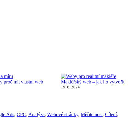
y proč mít vlastní web
Makléřský web – jak ho vytvořit
19. 6. 2024
gle Ads
,
CPC
,
Analýza
,
Webové stránky
,
Měřitelnost
,
Cílení
,