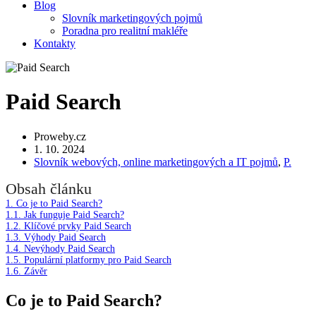
Blog
Slovník marketingových pojmů
Poradna pro realitní makléře
Kontakty
Paid Search
Proweby.cz
1. 10. 2024
Slovník webových, online marketingových a IT pojmů
,
P.
Obsah článku
1.
Co je to Paid Search?
1.1.
Jak funguje Paid Search?
1.2.
Klíčové prvky Paid Search
1.3.
Výhody Paid Search
1.4.
Nevýhody Paid Search
1.5.
Populární platformy pro Paid Search
1.6.
Závěr
Co je to Paid Search?