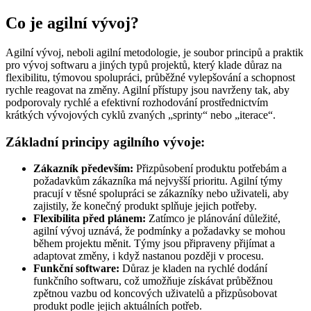
Co je agilní vývoj?
Agilní vývoj, neboli agilní metodologie, je soubor principů a praktik
pro vývoj softwaru a jiných typů projektů, který klade důraz na
flexibilitu, týmovou spolupráci, průběžné vylepšování a schopnost
rychle reagovat na změny. Agilní přístupy jsou navrženy tak, aby
podporovaly rychlé a efektivní rozhodování prostřednictvím
krátkých vývojových cyklů zvaných „sprinty“ nebo „iterace“.
Základní principy agilního vývoje:
Zákazník především:
Přizpůsobení produktu potřebám a
požadavkům zákazníka má nejvyšší prioritu. Agilní týmy
pracují v těsné spolupráci se zákazníky nebo uživateli, aby
zajistily, že konečný produkt splňuje jejich potřeby.
Flexibilita před plánem:
Zatímco je plánování důležité,
agilní vývoj uznává, že podmínky a požadavky se mohou
během projektu měnit. Týmy jsou připraveny přijímat a
adaptovat změny, i když nastanou později v procesu.
Funkční software:
Důraz je kladen na rychlé dodání
funkčního softwaru, což umožňuje získávat průběžnou
zpětnou vazbu od koncových uživatelů a přizpůsobovat
produkt podle jejich aktuálních potřeb.