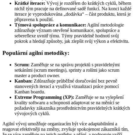
Krátké iterace:
Vývoj je rozdělen do krátkých cyklů, během
nichž tým pracuje na definované sadě funkcí. Na konci každé
iterace je vyprodukována „dodávka“ – část produktu, která je
připravena k použití.
Týmová spolupráce a komunikace:
Agilní metodologie
zdůrazňuje význam otevřené komunikace, spolupráce a
sebereflexe uvnitř týmu. Týmy pravidelně hodnotí svůj
pokrok a hledají způsoby, jak zlepšit svůj výkon a efektivitu.
Populární agilní metodiky:
Scrum:
Zaměřuje se na správu projektů s pravidelnými
setkáními (scrum meetings), sprinty a rolími jako scrum
master a product owner.
Kanban:
Zdůrazňuje průběžné doručování bez pevně
stanovených iterací a využívá vizualizaci práce pomocí
Kanban boardu.
Extreme Programming (XP):
Zaměřuje se na vylepšení
kvality softwaru a schopnosti adaptovat se na měnící se
požadavky zákazníka prostřednictvím pravidelných krátkých
vývojových cyklů.
Agilní vývoj umožňuje organizacím být více adaptabilními a
reagovat efektivněji na změny, zvyšuje spokojenost zákazníků tím,
že se více zaměřuje na jejich potřeby a přání, a podporuje vyšší