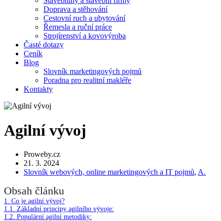
Stavebniny a stavební firmy
Doprava a stěhování
Cestovní ruch a ubytování
Řemesla a ruční práce
Strojírenství a kovovýroba
Časté dotazy
Ceník
Blog
Slovník marketingových pojmů
Poradna pro realitní makléře
Kontakty
Agilní vývoj
Proweby.cz
21. 3. 2024
Slovník webových, online marketingových a IT pojmů
,
A.
Obsah článku
1.
Co je agilní vývoj?
1.1.
Základní principy agilního vývoje:
1.2.
Populární agilní metodiky: