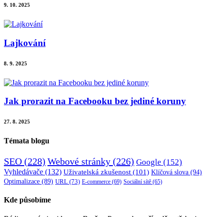
9. 10. 2025
Lajkování
8. 9. 2025
Jak prorazit na Facebooku bez jediné koruny
27. 8. 2025
Témata blogu
SEO
(228)
Webové stránky
(226)
Google
(152)
Vyhledávače
(132)
Uživatelská zkušenost
(101)
Klíčová slova
(94)
Optimalizace
(89)
URL
(73)
E-commerce
(69)
Sociální sítě
(65)
Kde působíme