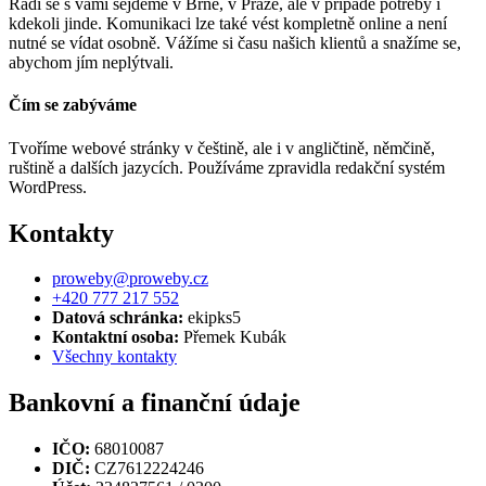
Rádi se s vámi sejdeme v Brně, v Praze, ale v případě potřeby i
kdekoli jinde. Komunikaci lze také vést kompletně online a není
nutné se vídat osobně. Vážíme si času našich klientů a snažíme se,
abychom jím neplýtvali.
Čím se zabýváme
Tvoříme webové stránky v češtině, ale i v angličtině, němčině,
ruštině a dalších jazycích. Používáme zpravidla redakční systém
WordPress.
Kontakty
proweby@proweby.cz
+420 777 217 552
Datová schránka:
ekipks5
Kontaktní osoba:
Přemek Kubák
Všechny kontakty
Bankovní a finanční údaje
IČO:
68010087
DIČ:
CZ7612224246