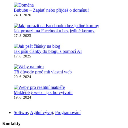
Bububu – Zaplať nebo přijdeš o doménu!
24. 1. 2026
Jak prorazit na Facebooku bez jediné koruny
27. 8. 2025
Jak píšu články do blogu s pomocí AI
17. 6. 2025
Tři důvody proč mít vlastní web
20. 6. 2024
Makléřský web – jak ho vytvořit
19. 6. 2024
Softwre
,
Agilní vývoj
,
Programování
Kontakty