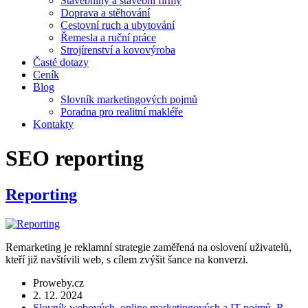
Stavebniny a stavební firmy
Doprava a stěhování
Cestovní ruch a ubytování
Řemesla a ruční práce
Strojírenství a kovovýroba
Časté dotazy
Ceník
Blog
Slovník marketingových pojmů
Poradna pro realitní makléře
Kontakty
SEO reporting
Reporting
Remarketing je reklamní strategie zaměřená na oslovení uživatelů,
kteří již navštívili web, s cílem zvýšit šance na konverzi.
Proweby.cz
2. 12. 2024
Slovník webových, online marketingových a IT pojmů
,
R.