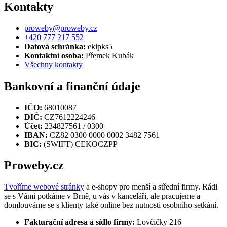
Kontakty
proweby@proweby.cz
+420 777 217 552
Datová schránka:
ekipks5
Kontaktní osoba:
Přemek Kubák
Všechny kontakty
Bankovní a finanční údaje
IČO:
68010087
DIČ:
CZ7612224246
Účet:
234827561 / 0300
IBAN:
CZ82 0300 0000 0002 3482 7561
BIC:
(SWIFT) CEKOCZPP
Proweby.cz
Tvoříme webové stránky
a e-shopy pro menší a střední firmy. Rádi
se s Vámi potkáme v Brně, u vás v kanceláři, ale pracujeme a
domlouváme se s klienty také online bez nutnosti osobního setkání.
Fakturační adresa a sídlo firmy:
Lovčičky 216