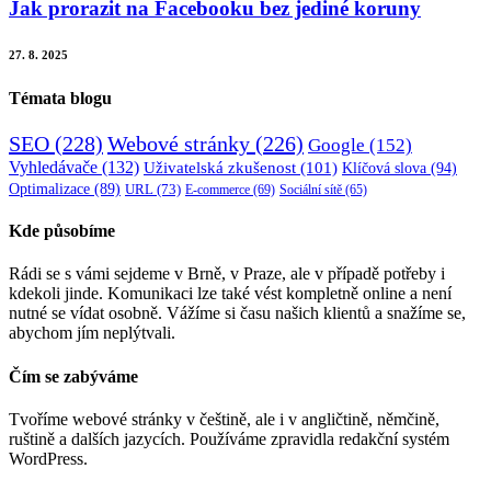
Jak prorazit na Facebooku bez jediné koruny
27. 8. 2025
Témata blogu
SEO
(228)
Webové stránky
(226)
Google
(152)
Vyhledávače
(132)
Uživatelská zkušenost
(101)
Klíčová slova
(94)
Optimalizace
(89)
URL
(73)
E-commerce
(69)
Sociální sítě
(65)
Kde působíme
Rádi se s vámi sejdeme v Brně, v Praze, ale v případě potřeby i
kdekoli jinde. Komunikaci lze také vést kompletně online a není
nutné se vídat osobně. Vážíme si času našich klientů a snažíme se,
abychom jím neplýtvali.
Čím se zabýváme
Tvoříme webové stránky v češtině, ale i v angličtině, němčině,
ruštině a dalších jazycích. Používáme zpravidla redakční systém
WordPress.