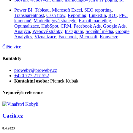
Power BI
,
Tableau
,
Microsoft Excel
,
SEO reporting
,
Transparentnost
,
Cash flow
,
Reporting
,
LinkedIn
,
ROI
,
PPC
kampaně
,
Marketingová strategie
,
E-mail marketing
,
Optimalizace
,
HubSpot
,
CRM
,
Facebook Ads
,
Google Ads
,
Analýza
,
Webové stránky
,
Instagram
,
Sociální média
,
Google
Analytics
,
Vizualizace
,
Facebook
,
Microsoft
,
Konverze
Čtěte více
Kontakty
proweby@proweby.cz
+420 777 217 552
Kontaktní osoba:
Přemek Kubák
Nejnovější reference
Cacik.cz
8.4.2023