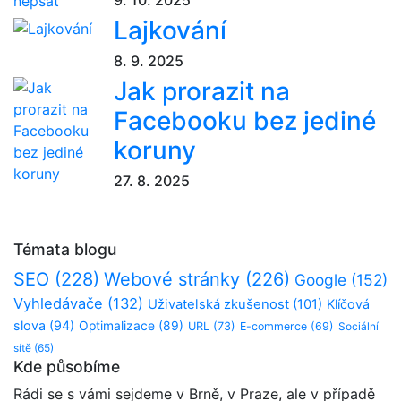
9. 10. 2025
Lajkování
8. 9. 2025
Jak prorazit na
Facebooku bez jediné
koruny
27. 8. 2025
Témata blogu
SEO
(228)
Webové stránky
(226)
Google
(152)
Vyhledávače
(132)
Uživatelská zkušenost
(101)
Klíčová
slova
(94)
Optimalizace
(89)
URL
(73)
E-commerce
(69)
Sociální
sítě
(65)
Kde působíme
Rádi se s vámi sejdeme v Brně, v Praze, ale v případě