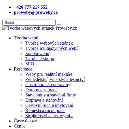
+420 777 217 552
proweby@proweby.cz
Tvorba webů
Tvorba webových stránek
Tvorba multijazyčných webů
Správa webů
Tvorba e-shopů
SEO
Reference
Weby pro realitní makléře
Zemědělství, vinařství a lesnictví
Gastronomie a potraviny
Domov a zahrada
Stavebniny a stavební firmy
Doprava a stěhování
Cestovní ruch a ubytování
Řemesla a ruční práce
Strojírenství a kovovýroba
Časté dotazy
Ceník