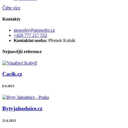
Čtěte více
Kontakty
proweby@proweby.cz
+420 777 217 552
Kontaktní osoba:
Přemek Kubák
Nejnovější reference
Cacik.cz
8.4.2023
Bytyjahodnice.cz
21.6.2023