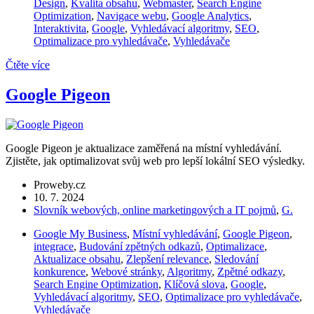
Design
,
Kvalita obsahu
,
Webmaster
,
Search Engine
Optimization
,
Navigace webu
,
Google Analytics
,
Interaktivita
,
Google
,
Vyhledávací algoritmy
,
SEO
,
Optimalizace pro vyhledávače
,
Vyhledávače
Čtěte více
Google Pigeon
Google Pigeon je aktualizace zaměřená na místní vyhledávání.
Zjistěte, jak optimalizovat svůj web pro lepší lokální SEO výsledky.
Proweby.cz
10. 7. 2024
Slovník webových, online marketingových a IT pojmů
,
G.
Google My Business
,
Místní vyhledávání
,
Google Pigeon
,
integrace
,
Budování zpětných odkazů
,
Optimalizace
,
Aktualizace obsahu
,
Zlepšení relevance
,
Sledování
konkurence
,
Webové stránky
,
Algoritmy
,
Zpětné odkazy
,
Search Engine Optimization
,
Klíčová slova
,
Google
,
Vyhledávací algoritmy
,
SEO
,
Optimalizace pro vyhledávače
,
Vyhledávače