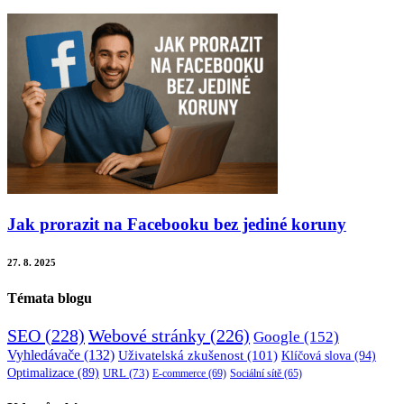
Jak prorazit na Facebooku bez jediné koruny
27. 8. 2025
Témata blogu
SEO
(228)
Webové stránky
(226)
Google
(152)
Vyhledávače
(132)
Uživatelská zkušenost
(101)
Klíčová slova
(94)
Optimalizace
(89)
URL
(73)
E-commerce
(69)
Sociální sítě
(65)