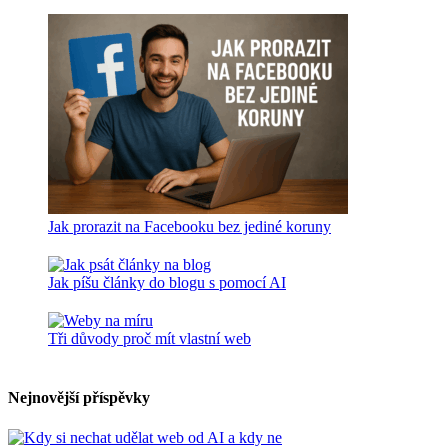
Jak prorazit na Facebooku bez jediné koruny
Jak píšu články do blogu s pomocí AI
Tři důvody proč mít vlastní web
Nejnovější příspěvky