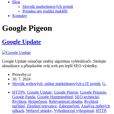
Blog
Slovník marketingových pojmů
Poradna pro realitní makléře
Kontakty
Google Pigeon
Google Update
Google Update označuje změny algoritmu vyhledávače. Sledujte
aktualizace a přizpůsobte svůj web pro lepší SEO výsledky.
Proweby.cz
10. 7. 2024
Slovník webových, online marketingových a IT pojmů
,
G.
HTTPS
,
Google Update
,
Google Pigeon
,
Google Penguin
,
Google Panda
,
Google Hummingbird
,
SEO technické
,
Rychlost
,
Bezpečnost
,
Relevantnost obsahu
,
Rychlost
načítání
,
Zlepšení relevance
,
Zabezpečení
,
Analýza zpětných
odkazů
,
Webové stránky
,
Vyhodnocení výkonnosti
,
HTTP
,