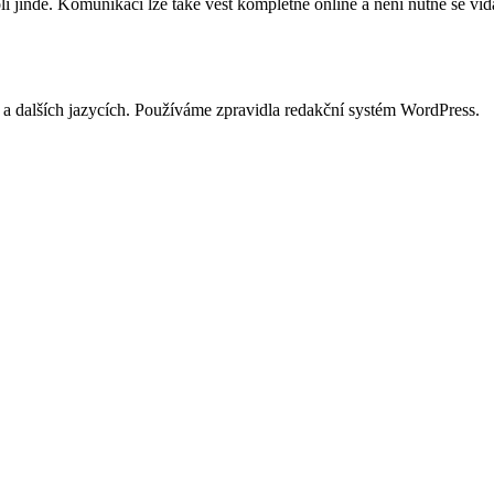
li jinde. Komunikaci lze také vést kompletně online a není nutné se ví
ně a dalších jazycích. Používáme zpravidla redakční systém WordPress.