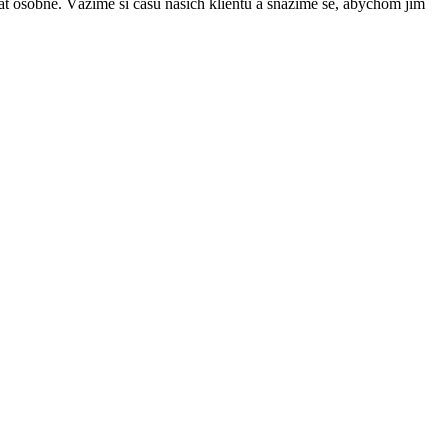
dat osobně. Vážíme si času našich klientů a snažíme se, abychom jím