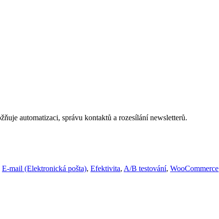
ňuje automatizaci, správu kontaktů a rozesílání newsletterů.
,
E-mail (Elektronická pošta)
,
Efektivita
,
A/B testování
,
WooCommerce