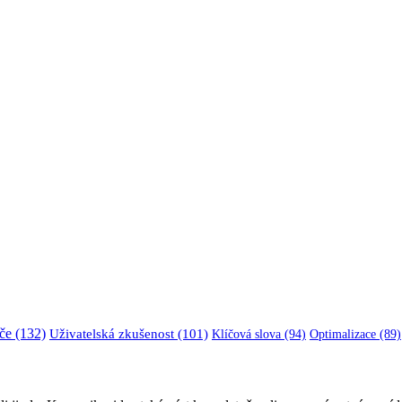
če
(132)
Uživatelská zkušenost
(101)
Klíčová slova
(94)
Optimalizace
(89)