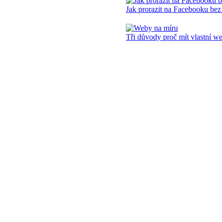
Jak prorazit na Facebooku bez
Tři důvody proč mít vlastní w