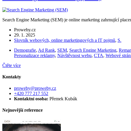
Search Engine Marketing (SEM) je online marketing zahrnující placen
Proweby.cz
29. 1. 2025
Slovník webových, online marketingových a IT pojmů
,
S.
Demografie
,
Ad Rank
,
SEM
,
Search Engine Marketing
,
Remar
Personalizace reklamy
,
Návštěvnost webu
,
CTA
,
Webové strán
Čtěte více
Kontakty
proweby@proweby.cz
+420 777 217 552
Kontaktní osoba:
Přemek Kubák
Nejnovější reference