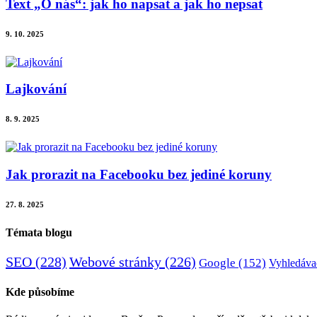
Text „O nás“: jak ho napsat a jak ho nepsat
9. 10. 2025
Lajkování
8. 9. 2025
Jak prorazit na Facebooku bez jediné koruny
27. 8. 2025
Témata blogu
SEO
(228)
Webové stránky
(226)
Google
(152)
Vyhledáva
Kde působíme