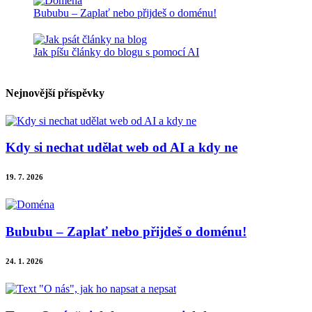
Bububu – Zaplať nebo přijdeš o doménu!
Jak píšu články do blogu s pomocí AI
Nejnovější příspěvky
Kdy si nechat udělat web od AI a kdy ne
19. 7. 2026
Bububu – Zaplať nebo přijdeš o doménu!
24. 1. 2026