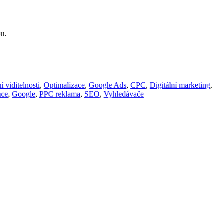
u.
 viditelnosti
,
Optimalizace
,
Google Ads
,
CPC
,
Digitální marketing
,
nce
,
Google
,
PPC reklama
,
SEO
,
Vyhledávače