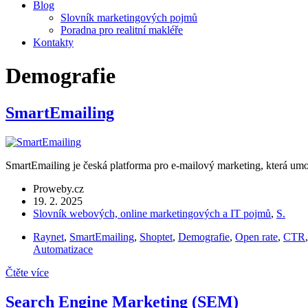
Blog
Slovník marketingových pojmů
Poradna pro realitní makléře
Kontakty
Demografie
SmartEmailing
SmartEmailing je česká platforma pro e-mailový marketing, která umož
Proweby.cz
19. 2. 2025
Slovník webových, online marketingových a IT pojmů
,
S.
Raynet
,
SmartEmailing
,
Shoptet
,
Demografie
,
Open rate
,
CTR
Automatizace
Čtěte více
Search Engine Marketing (SEM)