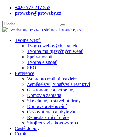
+420 777 217 552
proweby@proweby.cz
Tvorba webů
Tvorba webových stránek
Tvorba multijazyčných webů
Správa webů
Tvorba e-shopů
SEO
Reference
Weby pro realitní makléře
Zemědělství, vinařství a lesnictví
Gastronomie a potraviny
Domov a zahrada
Stavebniny a stavební firmy
Doprava a stěhování
Cestovní ruch a ubytování
Řemesla a ruční práce
Strojírenství a kovovýroba
Časté dotazy
Ceník