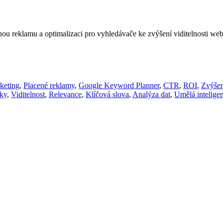
ou reklamu a optimalizaci pro vyhledávače ke zvýšení viditelnosti web
keting
,
Placené reklamy
,
Google Keyword Planner
,
CTR
,
ROI
,
Zvýšení
ky
,
Viditelnost
,
Relevance
,
Klíčová slova
,
Analýza dat
,
Umělá intelige