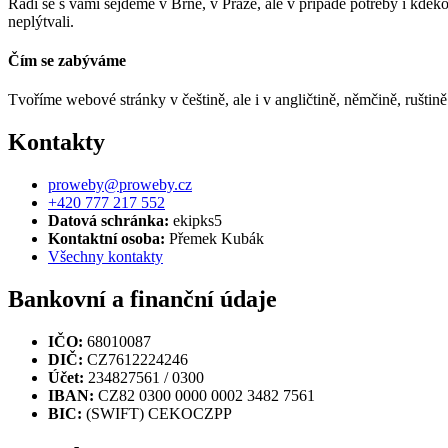
Rádi se s vámi sejdeme v Brně, v Praze, ale v případě potřeby i kdeko
neplýtvali.
Čím se zabýváme
Tvoříme webové stránky v češtině, ale i v angličtině, němčině, rušti
Kontakty
proweby@proweby.cz
+420 777 217 552
Datová schránka:
ekipks5
Kontaktní osoba:
Přemek Kubák
Všechny kontakty
Bankovní a finanční údaje
IČO:
68010087
DIČ:
CZ7612224246
Účet:
234827561 / 0300
IBAN:
CZ82 0300 0000 0002 3482 7561
BIC:
(SWIFT) CEKOCZPP