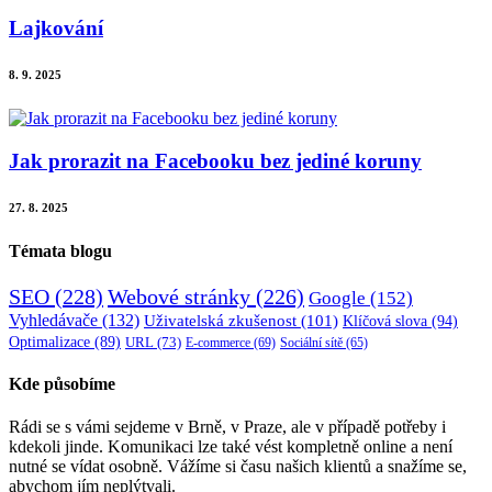
Lajkování
8. 9. 2025
Jak prorazit na Facebooku bez jediné koruny
27. 8. 2025
Témata blogu
SEO
(228)
Webové stránky
(226)
Google
(152)
Vyhledávače
(132)
Uživatelská zkušenost
(101)
Klíčová slova
(94)
Optimalizace
(89)
URL
(73)
E-commerce
(69)
Sociální sítě
(65)
Kde působíme
Rádi se s vámi sejdeme v Brně, v Praze, ale v případě potřeby i
kdekoli jinde. Komunikaci lze také vést kompletně online a není
nutné se vídat osobně. Vážíme si času našich klientů a snažíme se,
abychom jím neplýtvali.