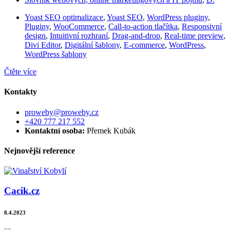
Yoast SEO optimalizace
,
Yoast SEO
,
WordPress pluginy
,
Pluginy
,
WooCommerce
,
Call-to-action tlačítka
,
Responsivní
design
,
Intuitivní rozhraní
,
Drag-and-drop
,
Real-time preview
,
Divi Editor
,
Digitální šablony
,
E-commerce
,
WordPress
,
WordPress šablony
Čtěte více
Kontakty
proweby@proweby.cz
+420 777 217 552
Kontaktní osoba:
Přemek Kubák
Nejnovější reference
Cacik.cz
8.4.2023