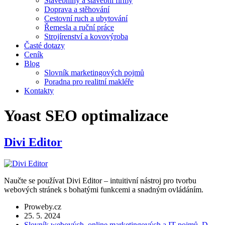
Stavebniny a stavební firmy
Doprava a stěhování
Cestovní ruch a ubytování
Řemesla a ruční práce
Strojírenství a kovovýroba
Časté dotazy
Ceník
Blog
Slovník marketingových pojmů
Poradna pro realitní makléře
Kontakty
Yoast SEO optimalizace
Divi Editor
Naučte se používat Divi Editor – intuitivní nástroj pro tvorbu
webových stránek s bohatými funkcemi a snadným ovládáním.
Proweby.cz
25. 5. 2024
Slovník webových, online marketingových a IT pojmů
,
D.