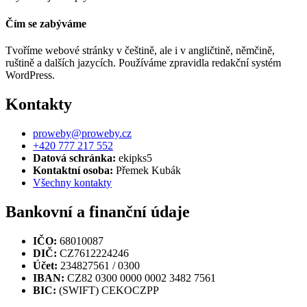
Čím se zabýváme
Tvoříme webové stránky v češtině, ale i v angličtině, němčině,
ruštině a dalších jazycích. Používáme zpravidla redakční systém
WordPress.
Kontakty
proweby@proweby.cz
+420 777 217 552
Datová schránka:
ekipks5
Kontaktní osoba:
Přemek Kubák
Všechny kontakty
Bankovní a finanční údaje
IČO:
68010087
DIČ:
CZ7612224246
Účet:
234827561 / 0300
IBAN:
CZ82 0300 0000 0002 3482 7561
BIC:
(SWIFT) CEKOCZPP