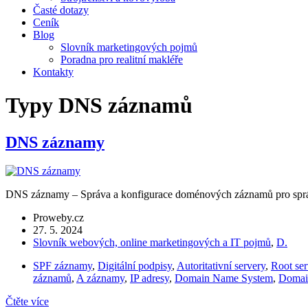
Časté dotazy
Ceník
Blog
Slovník marketingových pojmů
Poradna pro realitní makléře
Kontakty
Typy DNS záznamů
DNS záznamy
DNS záznamy – Správa a konfigurace doménových záznamů pro správn
Proweby.cz
27. 5. 2024
Slovník webových, online marketingových a IT pojmů
,
D.
SPF záznamy
,
Digitální podpisy
,
Autoritativní servery
,
Root ser
záznamů
,
A záznamy
,
IP adresy
,
Domain Name System
,
Domain
Čtěte více