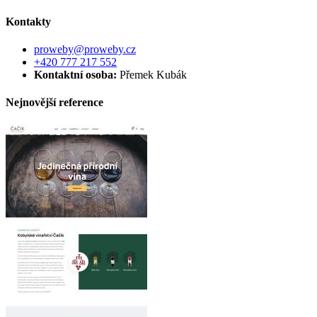
Kontakty
proweby@proweby.cz
+420 777 217 552
Kontaktní osoba:
Přemek Kubák
Nejnovější reference