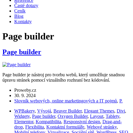
Reference
Časté dotazy
Ceník
Blog
Kontakty
Page builder
Page builder
Page builder je nástroj pro tvorbu webů, který umožňuje snadnou
úpravu stránek pomocí vizuálního rozhraní bez kódování.
Proweby.cz
30. 9. 2024
Slovník webových, online marketingových a IT pojmů
,
P.
WPBakery
,
Vývojá
,
Beaver Builder
,
Elegant Themes
,
Divi
,
Widgety
,
Page builder
,
Oxygen Builder
,
Layout
,
Tablety
,
Elementor
,
Kompatibilita
,
Responsivní design
,
Drag-and-
drop
,
Flexibilita
,
Kontaktní formuláře
,
Webové stránky
,
Mobilní telefony
,
Vizualizace
,
Sociální sítě
,
WordPress
,
SEO
,