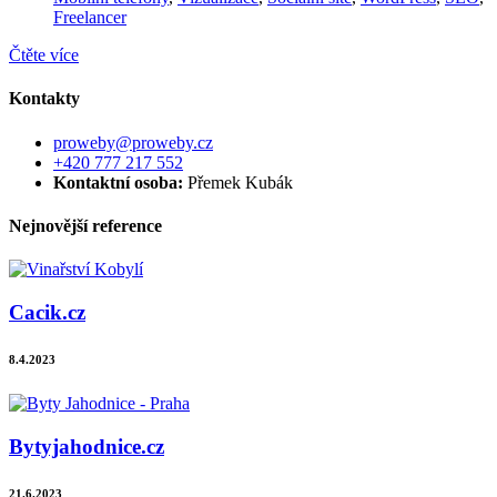
Freelancer
Čtěte více
Kontakty
proweby@proweby.cz
+420 777 217 552
Kontaktní osoba:
Přemek Kubák
Nejnovější reference
Cacik.cz
8.4.2023
Bytyjahodnice.cz
21.6.2023