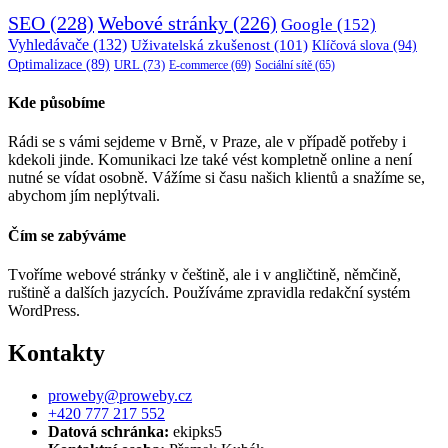
SEO
(228)
Webové stránky
(226)
Google
(152)
Vyhledávače
(132)
Uživatelská zkušenost
(101)
Klíčová slova
(94)
Optimalizace
(89)
URL
(73)
E-commerce
(69)
Sociální sítě
(65)
Kde působíme
Rádi se s vámi sejdeme v Brně, v Praze, ale v případě potřeby i
kdekoli jinde. Komunikaci lze také vést kompletně online a není
nutné se vídat osobně. Vážíme si času našich klientů a snažíme se,
abychom jím neplýtvali.
Čím se zabýváme
Tvoříme webové stránky v češtině, ale i v angličtině, němčině,
ruštině a dalších jazycích. Používáme zpravidla redakční systém
WordPress.
Kontakty
proweby@proweby.cz
+420 777 217 552
Datová schránka:
ekipks5