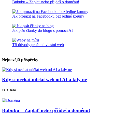
Bububu – Zaplať nebo přijdeš o doménu!
Jak prorazit na Facebooku bez jediné koruny
Jak píšu články do blogu s pomocí AI
Tři důvody proč mít vlastní web
Nejnovější příspěvky
Kdy si nechat udělat web od AI a kdy ne
19. 7. 2026
Bububu – Zaplať nebo přijdeš o doménu!