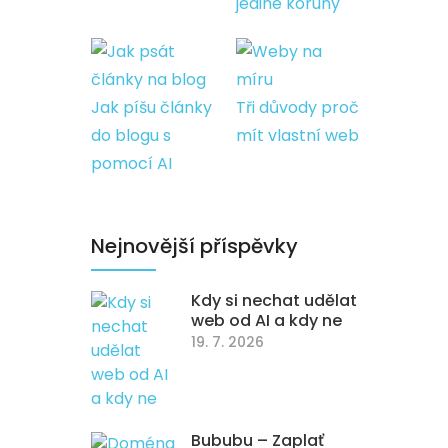
jediné koruny
Jak píšu články
Tři důvody proč
do blogu s
mít vlastní web
pomocí AI
Nejnovější příspěvky
Kdy si nechat udělat
web od AI a kdy ne
19. 7. 2026
Bububu – Zaplať