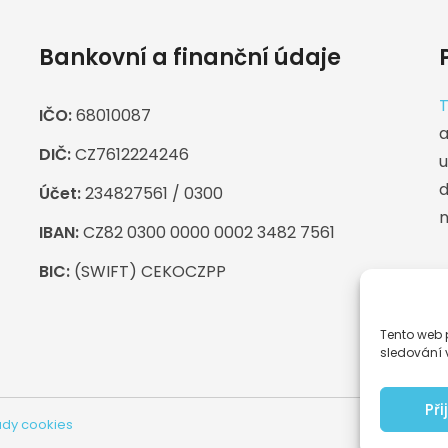
Bankovní a finanční údaje
T
IČO:
68010087
a
DIČ:
CZ7612224246
u
d
Účet:
234827561 / 0300
n
IBAN:
CZ82 0300 0000 0002 3482 7561
BIC:
(SWIFT) CEKOCZPP
F
P
Tento web 
sledování 
Př
dy cookies