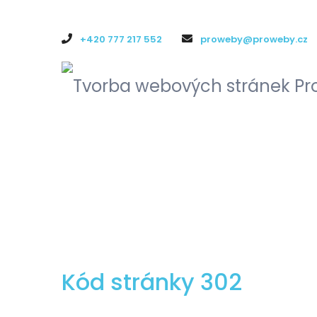
+420 777 217 552
proweby@proweby.cz
Kód stránky 302