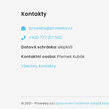
Kontakty
proweby@proweby.cz
+420 777 217 552
Datová schránka:
ekipks5
Kontaktní osoba:
Přemek Kubák
Všechny kontakty
© 2021 - Proweby.cz |
Zpracování osobních údajů
|
Zása