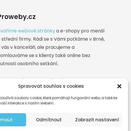
Proweby.cz
voříme webové stránky
a e-shopy pro menší
 střední firmy. Rádi se s Vámi potkáme v Brně,
 vás v kanceláři, ale pracujeme a
omlouváme se s klienty také online bez
utnosti osobního setkání.
akturační adresa a sídlo firmy:
Lovčičky 216
Spravovat souhlas s cookies
odnikatel je zapsán v živnostenském rejstříku
používá soubory cookie, které pomáhají fungování webu a také ke
vaší interakce s naším webem.
ijmout
Odmítnout
Zobrazit nastavení