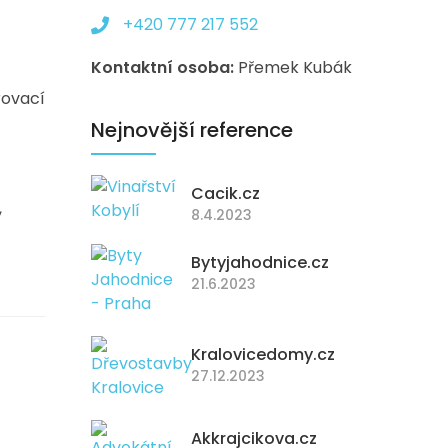
+420 777 217 552
Kontaktní osoba:
Přemek Kubák
rovací
Nejnovější reference
Cacik.cz
,
8.4.2023
Bytyjahodnice.cz
21.6.2023
Kralovicedomy.cz
27.12.2023
Akkrajcikova.cz