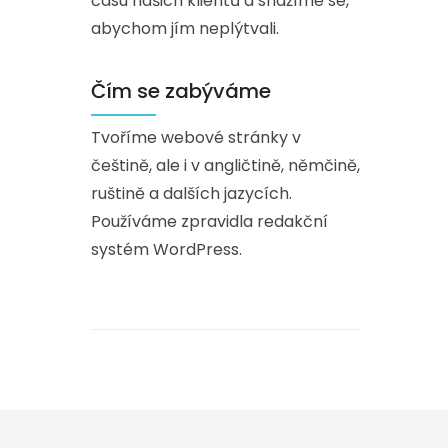
času našich klientů a snažíme se,
abychom jím neplýtvali.
Čím se zabýváme
Tvoříme webové stránky v
češtině, ale i v angličtině, němčině,
ruštině a dalších jazycích.
Používáme zpravidla redakční
systém WordPress.