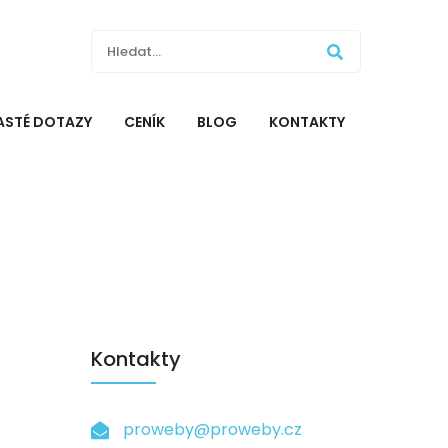
ASTÉ DOTAZY
CENÍK
BLOG
KONTAKTY
Kontakty
proweby@proweby.cz