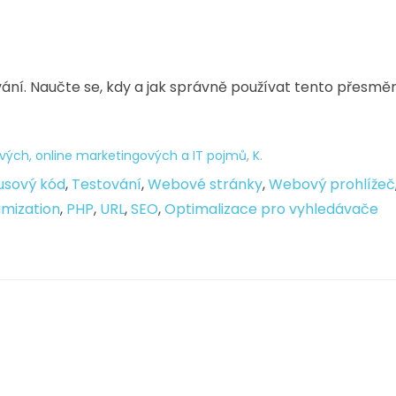
ní. Naučte se, kdy a jak správně používat tento přesmě
vých, online marketingových a IT pojmů
,
K.
usový kód
,
Testování
,
Webové stránky
,
Webový prohlížeč
imization
,
PHP
,
URL
,
SEO
,
Optimalizace pro vyhledávače