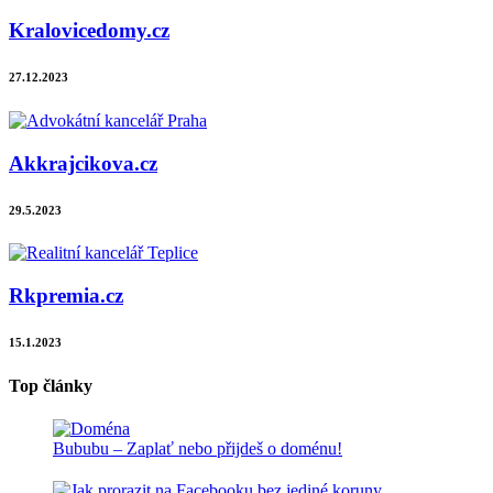
Kralovicedomy.cz
27.12.2023
Akkrajcikova.cz
29.5.2023
Rkpremia.cz
15.1.2023
Top články
Bububu – Zaplať nebo přijdeš o doménu!