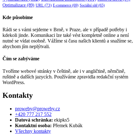
Optimalizace
(89)
URL
(73)
E-commerce
(69)
Sociální sítě
(65)
Kde působíme
Rádi se s vámi sejdeme v Brně, v Praze, ale v případě potřeby i
kdekoli jinde. Komunikaci lze také vést kompletně online a není
nutné se vídat osobně. Vážíme si času našich klientů a snažíme se,
abychom jím neplýtvali.
Čím se zabýváme
Tvoříme webové stránky v češtině, ale i v angličtině, němčině,
ruštině a dalších jazycích. Používáme zpravidla redakční systém
WordPress.
Kontakty
proweby@proweby.cz
+420 777 217 552
Datová schránka:
ekipks5
Kontaktní osoba:
Přemek Kubák
Všechny kontakty