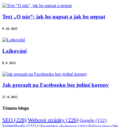
Text „O nás“: jak ho napsat a jak ho nepsat
9. 10. 2025
Lajkování
8. 9. 2025
Jak prorazit na Facebooku bez jediné koruny
27. 8. 2025
Témata blogu
SEO
(228)
Webové stránky
(226)
Google
(152)
Vyhledávače
(132)
Uživatelská zkušenost
(101)
Klíčová slova
(94)