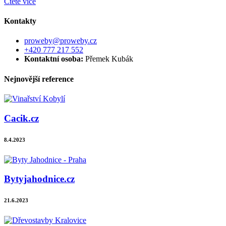
Čtěte více
Kontakty
proweby@proweby.cz
+420 777 217 552
Kontaktní osoba:
Přemek Kubák
Nejnovější reference
Cacik.cz
8.4.2023
Bytyjahodnice.cz
21.6.2023