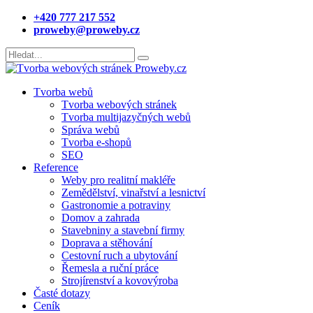
+420 777 217 552
proweby@proweby.cz
Tvorba webů
Tvorba webových stránek
Tvorba multijazyčných webů
Správa webů
Tvorba e-shopů
SEO
Reference
Weby pro realitní makléře
Zemědělství, vinařství a lesnictví
Gastronomie a potraviny
Domov a zahrada
Stavebniny a stavební firmy
Doprava a stěhování
Cestovní ruch a ubytování
Řemesla a ruční práce
Strojírenství a kovovýroba
Časté dotazy
Ceník