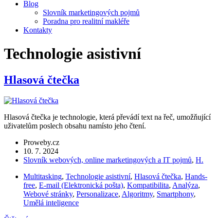
Blog
Slovník marketingových pojmů
Poradna pro realitní makléře
Kontakty
Technologie asistivní
Hlasová čtečka
Hlasová čtečka je technologie, která převádí text na řeč, umožňující
uživatelům poslech obsahu namísto jeho čtení.
Proweby.cz
10. 7. 2024
Slovník webových, online marketingových a IT pojmů
,
H.
Multitasking
,
Technologie asistivní
,
Hlasová čtečka
,
Hands-
free
,
E-mail (Elektronická pošta)
,
Kompatibilita
,
Analýza
,
Webové stránky
,
Personalizace
,
Algoritmy
,
Smartphony
,
Umělá inteligence