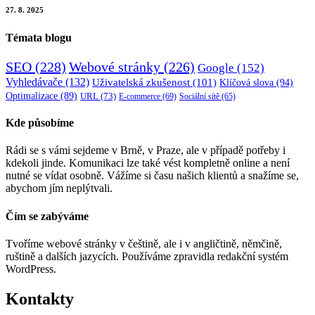
27. 8. 2025
Témata blogu
SEO
(228)
Webové stránky
(226)
Google
(152)
Vyhledávače
(132)
Uživatelská zkušenost
(101)
Klíčová slova
(94)
Optimalizace
(89)
URL
(73)
E-commerce
(69)
Sociální sítě
(65)
Kde působíme
Rádi se s vámi sejdeme v Brně, v Praze, ale v případě potřeby i
kdekoli jinde. Komunikaci lze také vést kompletně online a není
nutné se vídat osobně. Vážíme si času našich klientů a snažíme se,
abychom jím neplýtvali.
Čím se zabýváme
Tvoříme webové stránky v češtině, ale i v angličtině, němčině,
ruštině a dalších jazycích. Používáme zpravidla redakční systém
WordPress.
Kontakty