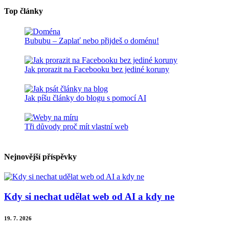
Top články
Bububu – Zaplať nebo přijdeš o doménu!
Jak prorazit na Facebooku bez jediné koruny
Jak píšu články do blogu s pomocí AI
Tři důvody proč mít vlastní web
Nejnovější příspěvky
Kdy si nechat udělat web od AI a kdy ne
19. 7. 2026