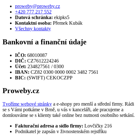
proweby@proweby.cz
+420 777 217 552
Datová schránka:
ekipks5
Kontaktní osoba:
Přemek Kubák
Všechny kontakty
Bankovní a finanční údaje
IČO:
68010087
DIČ:
CZ7612224246
Účet:
234827561 / 0300
IBAN:
CZ82 0300 0000 0002 3482 7561
BIC:
(SWIFT) CEKOCZPP
Proweby.cz
Tvoříme webové stránky
a e-shopy pro menší a střední firmy. Rádi
se s Vámi potkáme v Brně, u vás v kanceláři, ale pracujeme a
domlouváme se s klienty také online bez nutnosti osobního setkání.
Fakturační adresa a sídlo firmy:
Lovčičky 216
Podnikatel je zapsán v živnostenském rejstříku