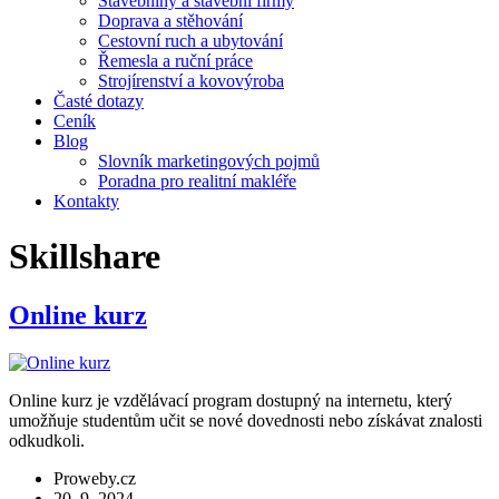
Stavebniny a stavební firmy
Doprava a stěhování
Cestovní ruch a ubytování
Řemesla a ruční práce
Strojírenství a kovovýroba
Časté dotazy
Ceník
Blog
Slovník marketingových pojmů
Poradna pro realitní makléře
Kontakty
Skillshare
Online kurz
Online kurz je vzdělávací program dostupný na internetu, který
umožňuje studentům učit se nové dovednosti nebo získávat znalosti
odkudkoli.
Proweby.cz
20. 9. 2024