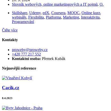
Slovník webových, online marketingových a IT pojmů
,
O.
Skillshare
,
Udemy
,
edX
,
Coursera
,
MOOC
,
Online kurz
,
webináře
,
Flexibilita
,
Platforma
,
Marketing
,
Interaktivita
,
Programování
Čtěte více
Kontakty
proweby@proweby.cz
+420 777 217 552
Kontaktní osoba:
Přemek Kubák
Nejnovější reference
Cacik.cz
8.4.2023