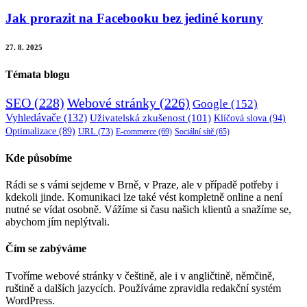
Jak prorazit na Facebooku bez jediné koruny
27. 8. 2025
Témata blogu
SEO
(228)
Webové stránky
(226)
Google
(152)
Vyhledávače
(132)
Uživatelská zkušenost
(101)
Klíčová slova
(94)
Optimalizace
(89)
URL
(73)
E-commerce
(69)
Sociální sítě
(65)
Kde působíme
Rádi se s vámi sejdeme v Brně, v Praze, ale v případě potřeby i
kdekoli jinde. Komunikaci lze také vést kompletně online a není
nutné se vídat osobně. Vážíme si času našich klientů a snažíme se,
abychom jím neplýtvali.
Čím se zabýváme
Tvoříme webové stránky v češtině, ale i v angličtině, němčině,
ruštině a dalších jazycích. Používáme zpravidla redakční systém
WordPress.