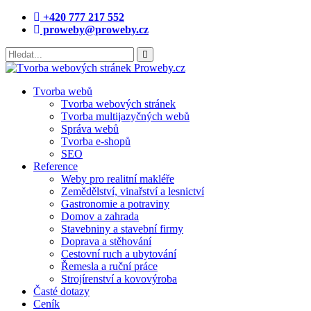
+420 777 217 552
proweby@proweby.cz
Tvorba webů
Tvorba webových stránek
Tvorba multijazyčných webů
Správa webů
Tvorba e-shopů
SEO
Reference
Weby pro realitní makléře
Zemědělství, vinařství a lesnictví
Gastronomie a potraviny
Domov a zahrada
Stavebniny a stavební firmy
Doprava a stěhování
Cestovní ruch a ubytování
Řemesla a ruční práce
Strojírenství a kovovýroba
Časté dotazy
Ceník