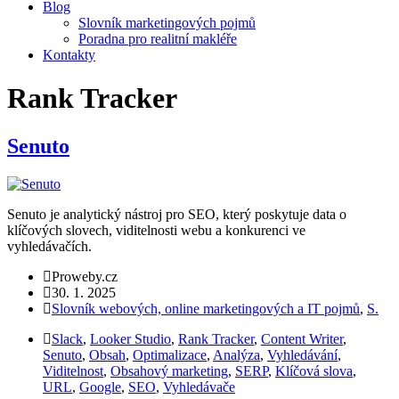
Blog
Slovník marketingových pojmů
Poradna pro realitní makléře
Kontakty
Rank Tracker
Senuto
Senuto je analytický nástroj pro SEO, který poskytuje data o
klíčových slovech, viditelnosti webu a konkurenci ve
vyhledávačích.
Proweby.cz
30. 1. 2025
Slovník webových, online marketingových a IT pojmů
,
S.
Slack
,
Looker Studio
,
Rank Tracker
,
Content Writer
,
Senuto
,
Obsah
,
Optimalizace
,
Analýza
,
Vyhledávání
,
Viditelnost
,
Obsahový marketing
,
SERP
,
Klíčová slova
,
URL
,
Google
,
SEO
,
Vyhledávače