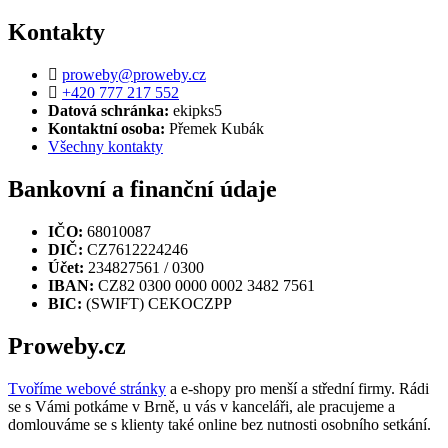
Kontakty
proweby@proweby.cz
+420 777 217 552
Datová schránka:
ekipks5
Kontaktní osoba:
Přemek Kubák
Všechny kontakty
Bankovní a finanční údaje
IČO:
68010087
DIČ:
CZ7612224246
Účet:
234827561 / 0300
IBAN:
CZ82 0300 0000 0002 3482 7561
BIC:
(SWIFT) CEKOCZPP
Proweby.cz
Tvoříme webové stránky
a e-shopy pro menší a střední firmy. Rádi
se s Vámi potkáme v Brně, u vás v kanceláři, ale pracujeme a
domlouváme se s klienty také online bez nutnosti osobního setkání.