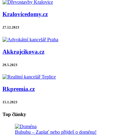
Kralovicedomy.cz
27.12.2023
Akkrajcikova.cz
29.5.2023
Rkpremia.cz
15.1.2023
Top články
Bububu – Zaplať nebo přijdeš o doménu!