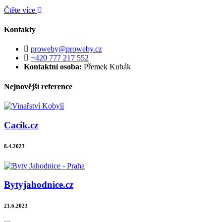
Čtěte více
Kontakty
proweby@proweby.cz
+420 777 217 552
Kontaktní osoba:
Přemek Kubák
Nejnovější reference
Cacik.cz
8.4.2023
Bytyjahodnice.cz
21.6.2023