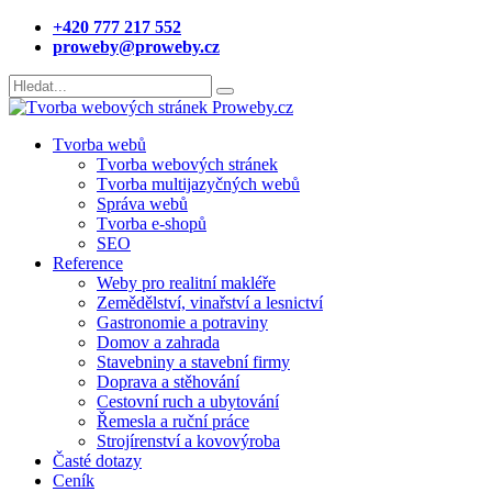
+420 777 217 552
proweby@proweby.cz
Tvorba webů
Tvorba webových stránek
Tvorba multijazyčných webů
Správa webů
Tvorba e-shopů
SEO
Reference
Weby pro realitní makléře
Zemědělství, vinařství a lesnictví
Gastronomie a potraviny
Domov a zahrada
Stavebniny a stavební firmy
Doprava a stěhování
Cestovní ruch a ubytování
Řemesla a ruční práce
Strojírenství a kovovýroba
Časté dotazy
Ceník