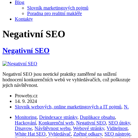
Blog
Slovník marketingových pojmů
Poradna pro realitní makléře
Kontakty
Negativní SEO
Negativní SEO
Negativní SEO jsou neetické praktiky zaměřené na snížení
hodnocení konkurenčních webů ve vyhledávačích, což poškozuje
jejich návštěvnost.
Proweby.cz
14. 9. 2024
Slovník webových, online marketingových a IT pojmů
,
N.
Monitoring
,
Deindexace stránky
,
Duplikace obsahu
,
Hackování
,
Konkurenční web
,
Negativní SEO
,
SEO útoky
,
Disavow
,
Návštěvnost webu
,
Webové stránky
,
Viditelnost
,
White Hat SEO
,
Vyhledávač
,
Zpětné odkazy
,
SEO nástroje
,