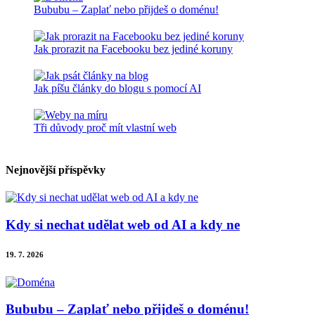
Bububu – Zaplať nebo přijdeš o doménu!
Jak prorazit na Facebooku bez jediné koruny
Jak píšu články do blogu s pomocí AI
Tři důvody proč mít vlastní web
Nejnovější příspěvky
Kdy si nechat udělat web od AI a kdy ne
19. 7. 2026
Bububu – Zaplať nebo přijdeš o doménu!