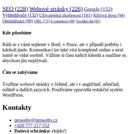
SEO
(228)
Webové stránky
(226)
Google
(152)
Vyhledávače
(132)
Uživatelská zkušenost
(101)
Klíčová slova
(94)
Optimalizace
(89)
URL
(73)
E-commerce
(69)
Sociální sítě
(65)
Kde působíme
Rádi se s vámi sejdeme v Brně, v Praze, ale v případě potřeby i
kdekoli jinde. Komunikaci lze také vést kompletně online a není
nutné se vídat osobně. Vážíme si času našich klientů a snažíme se,
abychom jím neplýtvali.
Čím se zabýváme
Tvoříme webové stránky v češtině, ale i v angličtině, němčině,
ruštině a dalších jazycích. Používáme zpravidla redakční systém
WordPress.
Kontakty
proweby@proweby.cz
+420 777 217 552
Datová schránka:
ekipks5