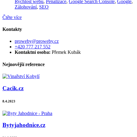
Rychlost webu
,
Penalizace
,
Google Search Console
,
Google
,
Zálohování
,
SEO
Čtěte více
Kontakty
proweby@proweby.cz
+420 777 217 552
Kontaktní osoba:
Přemek Kubák
Nejnovější reference
Cacik.cz
8.4.2023
Bytyjahodnice.cz