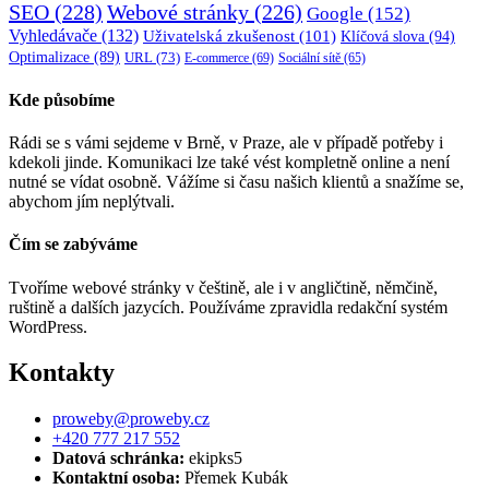
SEO
(228)
Webové stránky
(226)
Google
(152)
Vyhledávače
(132)
Uživatelská zkušenost
(101)
Klíčová slova
(94)
Optimalizace
(89)
URL
(73)
E-commerce
(69)
Sociální sítě
(65)
Kde působíme
Rádi se s vámi sejdeme v Brně, v Praze, ale v případě potřeby i
kdekoli jinde. Komunikaci lze také vést kompletně online a není
nutné se vídat osobně. Vážíme si času našich klientů a snažíme se,
abychom jím neplýtvali.
Čím se zabýváme
Tvoříme webové stránky v češtině, ale i v angličtině, němčině,
ruštině a dalších jazycích. Používáme zpravidla redakční systém
WordPress.
Kontakty
proweby@proweby.cz
+420 777 217 552
Datová schránka:
ekipks5
Kontaktní osoba:
Přemek Kubák