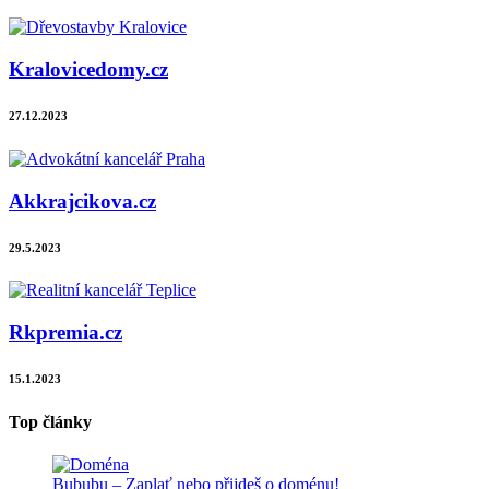
Kralovicedomy.cz
27.12.2023
Akkrajcikova.cz
29.5.2023
Rkpremia.cz
15.1.2023
Top články
Bububu – Zaplať nebo přijdeš o doménu!