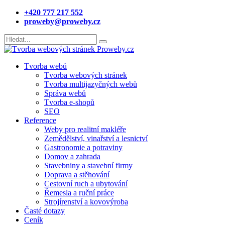
+420 777 217 552
proweby@proweby.cz
Tvorba webů
Tvorba webových stránek
Tvorba multijazyčných webů
Správa webů
Tvorba e-shopů
SEO
Reference
Weby pro realitní makléře
Zemědělství, vinařství a lesnictví
Gastronomie a potraviny
Domov a zahrada
Stavebniny a stavební firmy
Doprava a stěhování
Cestovní ruch a ubytování
Řemesla a ruční práce
Strojírenství a kovovýroba
Časté dotazy
Ceník