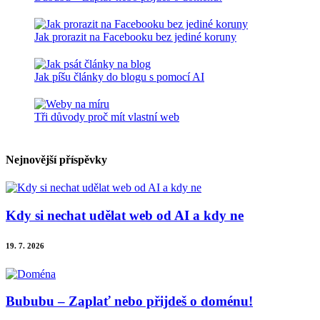
Jak prorazit na Facebooku bez jediné koruny
Jak píšu články do blogu s pomocí AI
Tři důvody proč mít vlastní web
Nejnovější příspěvky
Kdy si nechat udělat web od AI a kdy ne
19. 7. 2026
Bububu – Zaplať nebo přijdeš o doménu!