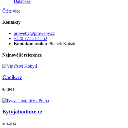
Databáze
Čtěte více
Kontakty
proweby@proweby.cz
+420 777 217 552
Kontaktní osoba:
Přemek Kubák
Nejnovější reference
Cacik.cz
8.4.2023
Bytyjahodnice.cz
21.6.2023