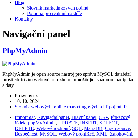
Blog
Slovník marketingových pojmů
Poradna pro realitní makléře
Kontakty
Navigační panel
PhpMyAdmin
PhpMyAdmin je open-source nástroj pro správu MySQL databází
prostřednictvím webového rozhraní, umožňující snadnou manipulaci
s daty.
Proweby.cz
10. 10. 2024
Slovník webových, online marketingových a IT pojmů
,
P.
Import dat
,
Navigační panel
,
Hlavní panel
,
CSV
,
Příkazový
řádek
,
phpMyAdmin
,
UPDATE
,
INSERT
,
SELECT
,
DELETE
,
Webové rozhraní
,
SQL
,
MariaDB
,
Open-source
,
Bezpečnost
,
MySQL
,
Webový prohlížeč
,
XML
,
Zálohování
,