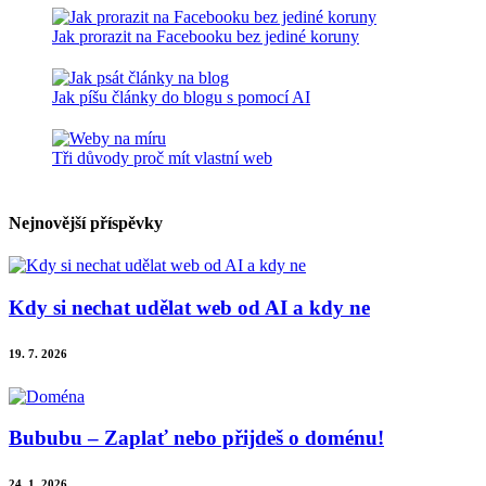
Jak prorazit na Facebooku bez jediné koruny
Jak píšu články do blogu s pomocí AI
Tři důvody proč mít vlastní web
Nejnovější příspěvky
Kdy si nechat udělat web od AI a kdy ne
19. 7. 2026
Bububu – Zaplať nebo přijdeš o doménu!
24. 1. 2026