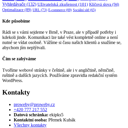
Vyhledávače
(132)
Uživatelská zkušenost
(101)
Klíčová slova
(94)
Optimalizace
(89)
URL
(73)
E-commerce
(69)
Sociální sítě
(65)
Kde působíme
Rádi se s vámi sejdeme v Brně, v Praze, ale v případě potřeby i
kdekoli jinde. Komunikaci lze také vést kompletně online a není
nutné se vídat osobně. Vážíme si času našich klientů a snažíme se,
abychom jím neplýtvali.
Čím se zabýváme
Tvoříme webové stránky v češtině, ale i v angličtině, němčině,
ruštině a dalších jazycích. Používáme zpravidla redakční systém
WordPress.
Kontakty
proweby@proweby.cz
+420 777 217 552
Datová schránka:
ekipks5
Kontaktní osoba:
Přemek Kubák
Všechny kontakty