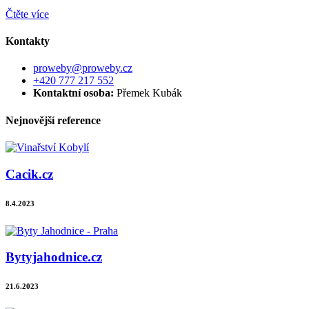
Čtěte více
Kontakty
proweby@proweby.cz
+420 777 217 552
Kontaktní osoba:
Přemek Kubák
Nejnovější reference
Cacik.cz
8.4.2023
Bytyjahodnice.cz
21.6.2023