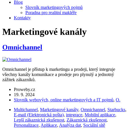
Blog
Slovník marketingových pojmů
Poradna pro realitní makléře
Kontakty
Marketingové kanály
Omnichannel
Omnichannel je přístup k marketingu a prodeji, který integruje
všechny kanály komunikace a prodeje pro plynulý a jednotný
zážitek zákazníků.
Proweby.cz
19. 9. 2024
Slovník webových, online marketingových a IT pojmů
,
O.
Multichannel
,
Marketingové kanály
,
Omnichannel
,
Starbucks
,
E-mail (Elektronická pošta)
,
integrace
,
Mobilní aplikace
,
Lepší zákaznická zkušenost
,
Zákaznická zkušenost
,
Personalizace
,
Aplikace
,
Analýza dat
,
Sociální sítě