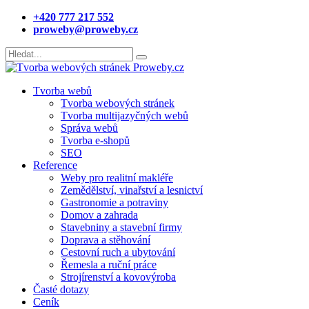
+420 777 217 552
proweby@proweby.cz
Tvorba webů
Tvorba webových stránek
Tvorba multijazyčných webů
Správa webů
Tvorba e-shopů
SEO
Reference
Weby pro realitní makléře
Zemědělství, vinařství a lesnictví
Gastronomie a potraviny
Domov a zahrada
Stavebniny a stavební firmy
Doprava a stěhování
Cestovní ruch a ubytování
Řemesla a ruční práce
Strojírenství a kovovýroba
Časté dotazy
Ceník