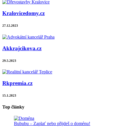
Kralovicedomy.cz
27.12.2023
Akkrajcikova.cz
29.5.2023
Rkpremia.cz
15.1.2023
Top články
Bububu – Zaplať nebo přijdeš o doménu!