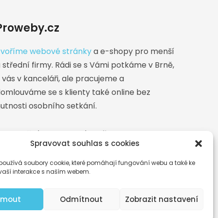
Proweby.cz
voříme webové stránky
a e-shopy pro menší
 střední firmy. Rádi se s Vámi potkáme v Brně,
 vás v kanceláři, ale pracujeme a
omlouváme se s klienty také online bez
utnosti osobního setkání.
akturační adresa a sídlo firmy:
Lovčičky 216
Spravovat souhlas s cookies
odnikatel je zapsán v živnostenském rejstříku
používá soubory cookie, které pomáhají fungování webu a také ke
vaší interakce s naším webem.
ijmout
Odmítnout
Zobrazit nastavení