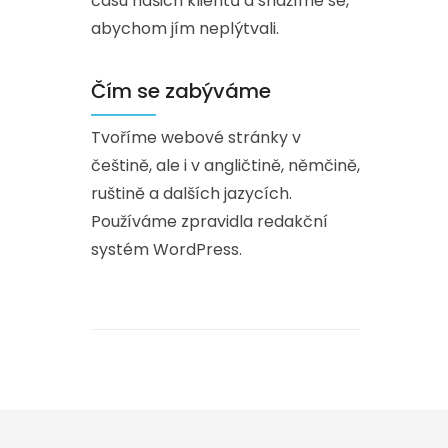
času našich klientů a snažíme se,
abychom jím neplýtvali.
Čím se zabýváme
Tvoříme webové stránky v
češtině, ale i v angličtině, němčině,
ruštině a dalších jazycích.
Používáme zpravidla redakční
systém WordPress.