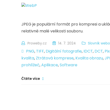
JPEG je populární formát pro kompresi a uklád
relativně malé velikosti souboru.
Proweby.cz
14. 7. 2024
Slovník webo
PNG
,
TIFF
,
Digitální fotografie
,
IDCT
,
DCT
,
Pix
kvalita
,
Ztrátová komprese
,
Kvalita obrazu
,
JP
prohlížeč
,
Aplikace
,
Software
Čtěte více