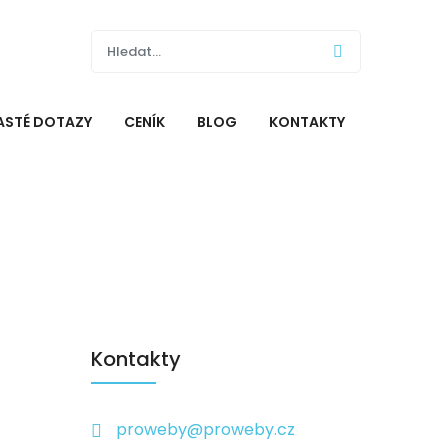
ASTÉ DOTAZY
CENÍK
BLOG
KONTAKTY
Kontakty
proweby@proweby.cz