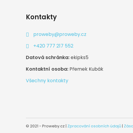
Kontakty
proweby@proweby.cz
+420 777 217 552
Datová schránka:
ekipks5
Kontaktní osoba:
Přemek Kubák
Všechny kontakty
© 2021 - Proweby.cz |
Zpracování osobních údajů
|
Zása