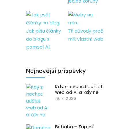
jediné koruny
Jak píšu články
Tři důvody proč
do blogu s
mít vlastní web
pomocí AI
Nejnovější příspěvky
Kdy si nechat udělat
web od AI a kdy ne
19. 7. 2026
Bububu – Zaplať