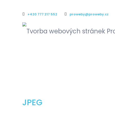
+420 777 217 552
proweby@proweby.cz
JPEG