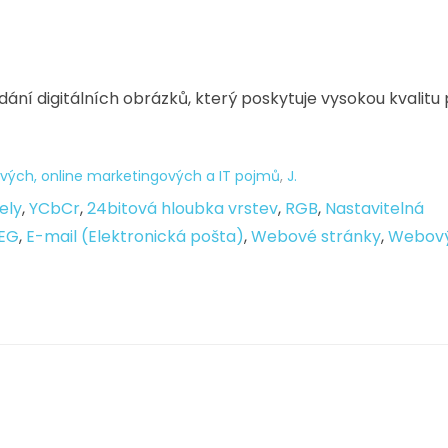
ání digitálních obrázků, který poskytuje vysokou kvalitu 
vých, online marketingových a IT pojmů
,
J.
ely
,
YCbCr
,
24bitová hloubka vrstev
,
RGB
,
Nastavitelná
EG
,
E-mail (Elektronická pošta)
,
Webové stránky
,
Webov