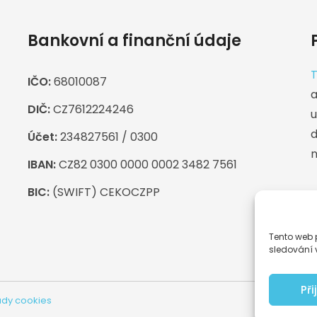
Bankovní a finanční údaje
T
IČO:
68010087
a
DIČ:
CZ7612224246
u
d
Účet:
234827561 / 0300
n
IBAN:
CZ82 0300 0000 0002 3482 7561
BIC:
(SWIFT) CEKOCZPP
F
P
Tento web 
sledování 
Př
dy cookies